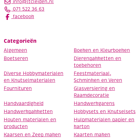
info@ltcleiden.nl
071 522 36 63
facebook
Categorieën
Algemeen
Boeken en Kleurboeken
Boetseren
Dierenpakketten en
toebehoren
Diverse Hobbymaterialen
Feestmateriaal,
en Knutselmaterialen
Schminken en Veren
Fournituren
Glasversiering en
Raamdecoratie
Handvaardigheid
Handwerkgarens
Handwerkpakketten
Hobbysets en Knutselsets
Houten materialen en
Hulpmaterialen papier en
producten
karton
Kaarsen en Zeep maken
Kaarten maken