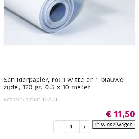
Schilderpapier, rol 1 witte en 1 blauwe
zijde, 120 gr, 0.5 x 10 meter
Artikelnummer:
102571
€
11,50
Schilderpapier,
In winkelwagen
-
+
rol
1