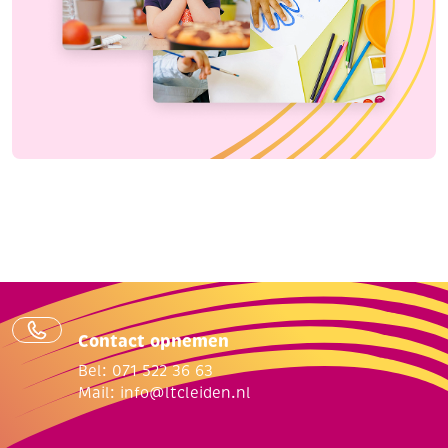
Contact opnemen
Bel: 071 522 36 63
Mail:
info@ltcleiden.nl