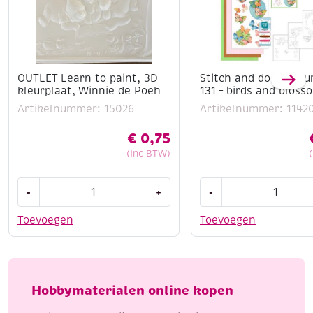
OUTLET Learn to paint, 3D
Stitch and do borduu
kleurplaat, Winnie de Poeh
131 – birds and bloss
Artikelnummer: 15026
Artikelnummer: 1142
€
0,75
(Inc BTW)
OUTLET
Stitch
-
+
-
Learn
and
to
do
Toevoegen
Toevoegen
paint,
borduursetje
3D
131
kleurplaat,
-
Winnie
birds
Hobbymaterialen online kopen
de
and
Poeh
blossom