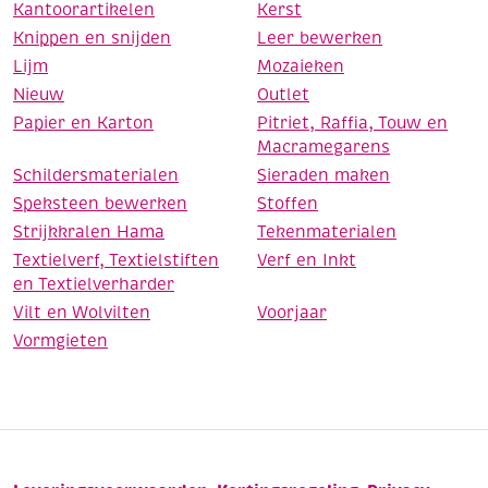
Kantoorartikelen
Kerst
Knippen en snijden
Leer bewerken
Lijm
Mozaieken
Nieuw
Outlet
Papier en Karton
Pitriet, Raffia, Touw en
Macramegarens
Schildersmaterialen
Sieraden maken
Speksteen bewerken
Stoffen
Strijkkralen Hama
Tekenmaterialen
Textielverf, Textielstiften
Verf en Inkt
en Textielverharder
Vilt en Wolvilten
Voorjaar
Vormgieten