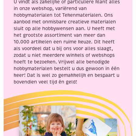
U vindt als zakelijke of particuliere klant alles
aantal
aantal
in onze webshop, variërend van
hobbymaterialen tot Tekenmaterialen. Ons
aanbod met onmisbare creatieve materialen
sluit op alle hobbywensen aan. U heeft met
het grootste assortiment van meer dan
10.000 artikelen een ruime keuze. Dit heeft
als voordeel dat u bij ons voor alles slaagt,
zodat u niet meerdere winkels of webshops
hoeft te bezoeken. Vrijwel alle benodigde
hobbymaterialen bestelt u dus gewoon in één
keer! Dat is wel zo gemakkelijk en bespaart u
bovendien veel tijd én geld!