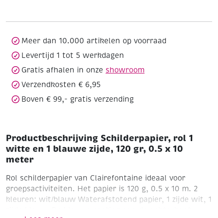
witte
en
1
blauwe
Meer dan 10.000 artikelen op voorraad
zijde,
Levertijd 1 tot 5 werkdagen
120
Gratis afhalen in onze
showroom
gr,
0.5
Verzendkosten € 6,95
x
Boven € 99,- gratis verzending
10
meter
aantal
Productbeschrijving Schilderpapier, rol 1
witte en 1 blauwe zijde, 120 gr, 0.5 x 10
meter
Rol schilderpapier van Clairefontaine ideaal voor
groepsactiviteiten. Het papier is 120 g, 0.5 x 10 m. 2
kleuren: wit/blauw
Waterafstotend papier, 1 zijde wit, 1
zijde blauw. De blauwe coating aan de achterkant