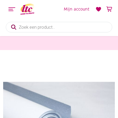
Mijn account
Producten
zoeken
Papier en Karton
Schilderpapier, rol 1 witte en 1 blauwe zijde, 120 gr, 0.5 x 10 meter