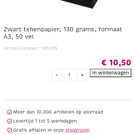
Zwart tekenpapier, 130 grams, formaat
A3, 50 vel
Artikelnummer:
105389
€
10,50
Zwart
In winkelwagen
-
+
tekenpapier,
130
grams,
formaat
A3,
50
Meer dan 10.000 artikelen op voorraad
vel
Levertijd 1 tot 5 werkdagen
aantal
Gratis afhalen in onze
showroom