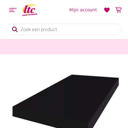
Mijn account
Producten
zoeken
Papier en Karton
Zwart tekenpapier, 130 grams, formaat A3, 50 vel