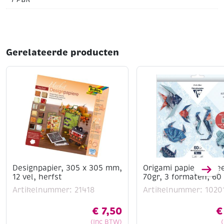
Gerelateerde producten
Designpapier, 305 x 305 mm,
Origami papier kit ze
12 vel, herfst
70gr, 3 formaten, 60 
Artikelnummer: 21418
Artikelnummer: 1020
€
7,50
€
(Inc BTW)