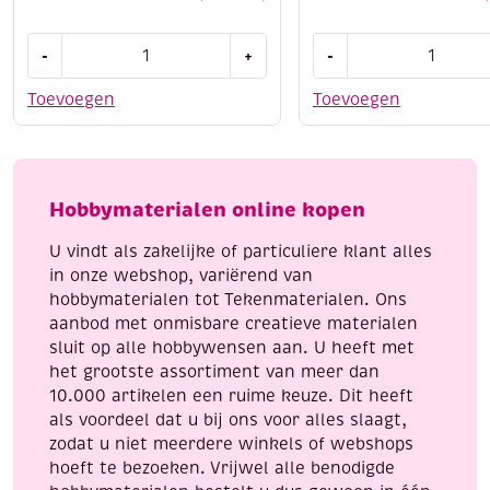
Designpapier,
Origami
-
+
-
305
papier
x
kit
Toevoegen
Toevoegen
305
zeedieren,
mm,
70gr,
12
3
vel,
formaten,
Hobbymaterialen online kopen
herfst
60
aantal
vel
U vindt als zakelijke of particuliere klant alles
aantal
in onze webshop, variërend van
hobbymaterialen tot Tekenmaterialen. Ons
aanbod met onmisbare creatieve materialen
sluit op alle hobbywensen aan. U heeft met
het grootste assortiment van meer dan
10.000 artikelen een ruime keuze. Dit heeft
als voordeel dat u bij ons voor alles slaagt,
zodat u niet meerdere winkels of webshops
hoeft te bezoeken. Vrijwel alle benodigde