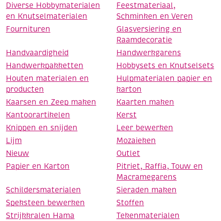
Diverse Hobbymaterialen
Feestmateriaal,
en Knutselmaterialen
Schminken en Veren
Fournituren
Glasversiering en
Raamdecoratie
Handvaardigheid
Handwerkgarens
Handwerkpakketten
Hobbysets en Knutselsets
Houten materialen en
Hulpmaterialen papier en
producten
karton
Kaarsen en Zeep maken
Kaarten maken
Kantoorartikelen
Kerst
Knippen en snijden
Leer bewerken
Lijm
Mozaieken
Nieuw
Outlet
Papier en Karton
Pitriet, Raffia, Touw en
Macramegarens
Schildersmaterialen
Sieraden maken
Speksteen bewerken
Stoffen
Strijkkralen Hama
Tekenmaterialen