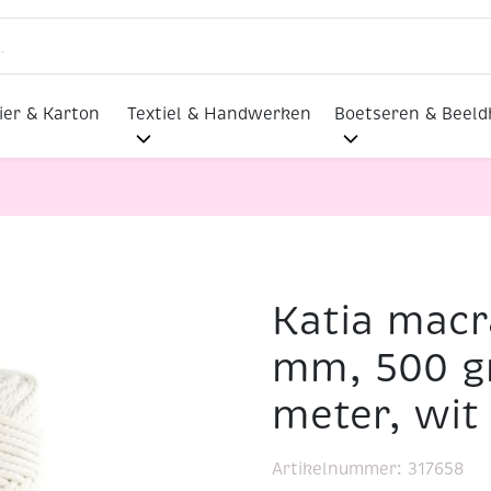
ier & Karton
Textiel & Handwerken
Boetseren & Beel
Katia macr
rens
Katia macrame cord, 5 mm, 500 gram, c.a. 100 mete
mm, 500 gr
meter, wit
Artikelnummer:
317658