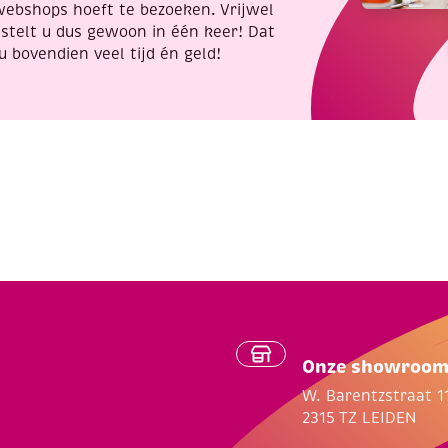
webshops hoeft te bezoeken. Vrijwel
stelt u dus gewoon in één keer! Dat
u bovendien veel tijd én geld!
Onze showroo
W. Barentzstraat 1
2315 TZ LEIDEN