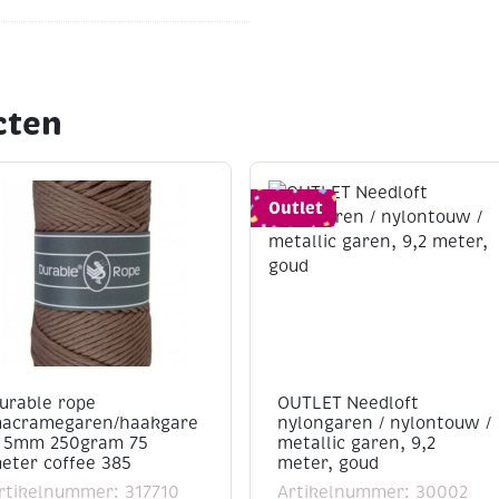
lyester, 10% Overige
cten
Outlet
urable rope
OUTLET Needloft
acramegaren/haakgare
nylongaren / nylontouw /
 5mm 250gram 75
metallic garen, 9,2
eter coffee 385
meter, goud
rtikelnummer: 317710
Artikelnummer: 30002