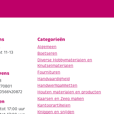
ns
Categorieën
.
Algemeen
t 11-13
Boetseren
Diverse Hobbymaterialen en
Knutselmaterialen
Fournituren
vens
Handvaardigheid
8
Handwerkpakketten
770B01
0566420872
Houten materialen en producten
Kaarsen en Zeep maken
en
Kantoorartikelen
tot 17:00 uur
Knippen en snijden