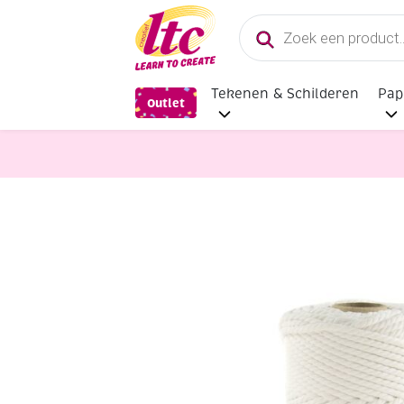
Producten
zoeken
Tekenen & Schilderen
Pap
Outlet
Pitriet, Raffia, Touw en Macramega