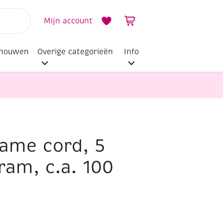
Mijn account
dhouwen
Overige categorieën
Info
ame cord, 5
r, wit
am, c.a. 100