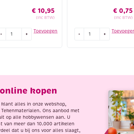
€
10,95
€
0,75
(Inc BTW)
(Inc BTW)
urable
OUTLET
Toevoegen
Toevoege
-
+
-
+
ope
Needloft
acramegaren/haakgaren
nylongaren
mm
/
50gram
nylontouw
5
/
eter
metallic
offee
garen,
85
9,2
online kopen
antal
meter,
goud
aantal
re klant alles in onze webshop,
t Tekenmaterialen. Ons aanbod met
uit op alle hobbywensen aan. U
nt van meer dan 10.000 artikelen
deel dat u bij ons voor alles slaagt,