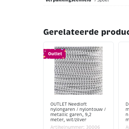
1 Spoel
dikte: 5 mm
Gewicht: 500 gr.
Lengte: 100 m
Samenstelling: 65% Katoen, 25% Po
vezels
Gerelateerde produ
Prima te wassen op 30 graden.
Outlet
OUTLET Needloft
D
nylongaren / nylontouw /
m
metallic garen, 9,2
n
meter, wit/zilver
m
Artikelnummer: 30006
A