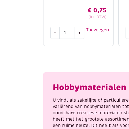
€
0,75
(Inc BTW)
OUTLET
D
Toevoegen
-
+
Needloft
r
nylongaren
m
/
5
nylontouw
2
/
7
metallic
m
garen,
c
9,2
3
Hobbymaterialen 
meter,
a
wit/zilver
aantal
U vindt als zakelijke of particulie
variërend van hobbymaterialen to
onmisbare creatieve materialen sl
heeft met het grootste assortime
een ruime keuze. Dit heeft als voor