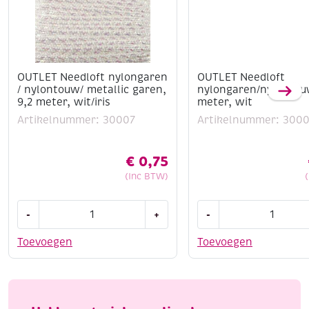
OUTLET Needloft nylongaren
OUTLET Needloft
/ nylontouw/ metallic garen,
nylongaren/nylontou
9,2 meter, wit/iris
meter, wit
Artikelnummer: 30007
Artikelnummer: 3000
€
0,75
(Inc BTW)
OUTLET
OUTLET
-
+
-
Needloft
Needloft
nylongaren
nylongaren/nylontou
Toevoegen
Toevoegen
/
84
nylontouw/
meter,
metallic
wit
garen,
aantal