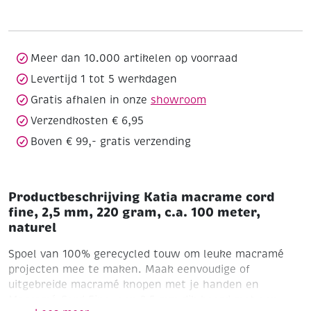
fine,
2,5
mm,
220
Meer dan 10.000 artikelen op voorraad
gram,
Levertijd 1 tot 5 werkdagen
c.a.
Gratis afhalen in onze
showroom
100
meter,
Verzendkosten € 6,95
naturel
Boven € 99,- gratis verzending
aantal
Productbeschrijving Katia macrame cord
fine, 2,5 mm, 220 gram, c.a. 100 meter,
naturel
Spoel van 100% gerecycled touw om leuke macramé
projecten mee te maken. Maak eenvoudige of
uitgebreide macramé knopen met je handen en
Macramé Cord Fine, een 2,5 mm dik koord met een