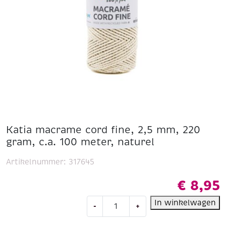
Katia macrame cord fine, 2,5 mm, 220
gram, c.a. 100 meter, naturel
Artikelnummer:
317645
€
8,95
Katia
In winkelwagen
-
+
macrame
cord