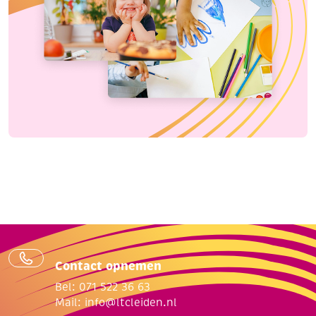
Contact opnemen
Bel: 071 522 36 63
Mail:
info@ltcleiden.nl