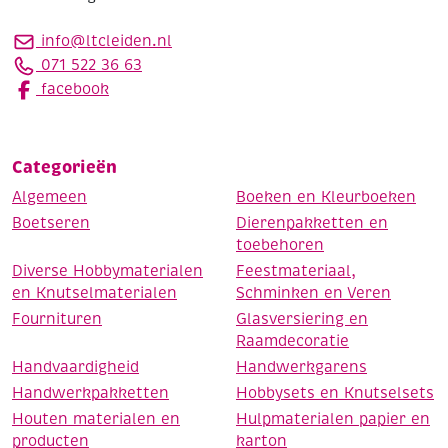
info@ltcleiden.nl
071 522 36 63
facebook
Categorieën
Algemeen
Boeken en Kleurboeken
Boetseren
Dierenpakketten en
toebehoren
Diverse Hobbymaterialen
Feestmateriaal,
en Knutselmaterialen
Schminken en Veren
Fournituren
Glasversiering en
Raamdecoratie
Handvaardigheid
Handwerkgarens
Handwerkpakketten
Hobbysets en Knutselsets
Houten materialen en
Hulpmaterialen papier en
producten
karton