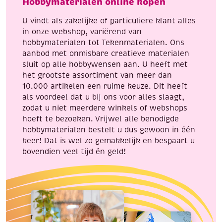
Hobbymaterialen online kopen
9,2
meter,
U vindt als zakelijke of particuliere klant alles
wit/iris
in onze webshop, variërend van
aantal
hobbymaterialen tot Tekenmaterialen. Ons
aanbod met onmisbare creatieve materialen
sluit op alle hobbywensen aan. U heeft met
het grootste assortiment van meer dan
10.000 artikelen een ruime keuze. Dit heeft
als voordeel dat u bij ons voor alles slaagt,
zodat u niet meerdere winkels of webshops
hoeft te bezoeken. Vrijwel alle benodigde
hobbymaterialen bestelt u dus gewoon in één
keer! Dat is wel zo gemakkelijk en bespaart u
bovendien veel tijd én geld!