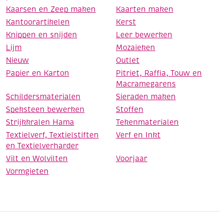
Kaarsen en Zeep maken
Kaarten maken
Kantoorartikelen
Kerst
Knippen en snijden
Leer bewerken
Lijm
Mozaieken
Nieuw
Outlet
Papier en Karton
Pitriet, Raffia, Touw en
Macramegarens
Schildersmaterialen
Sieraden maken
Speksteen bewerken
Stoffen
Strijkkralen Hama
Tekenmaterialen
Textielverf, Textielstiften
Verf en Inkt
en Textielverharder
Vilt en Wolvilten
Voorjaar
Vormgieten