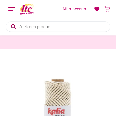
Mijn account
Producten
zoeken
Pitriet, Raffia, Touw en Macramegarens
Katia macrame cord fine, 2,5 mm, 220 gram, c.a. 100 meter, naturel