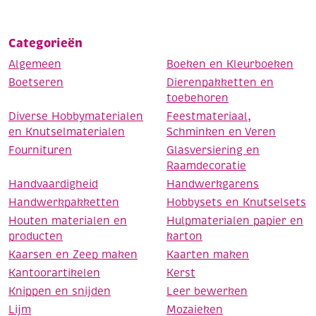
Categorieën
Algemeen
Boeken en Kleurboeken
Boetseren
Dierenpakketten en
toebehoren
Diverse Hobbymaterialen
Feestmateriaal,
en Knutselmaterialen
Schminken en Veren
Fournituren
Glasversiering en
Raamdecoratie
Handvaardigheid
Handwerkgarens
Handwerkpakketten
Hobbysets en Knutselsets
Houten materialen en
Hulpmaterialen papier en
producten
karton
Kaarsen en Zeep maken
Kaarten maken
Kantoorartikelen
Kerst
Knippen en snijden
Leer bewerken
Lijm
Mozaieken