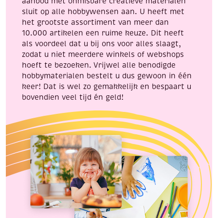
aanbod met onmisbare creatieve materialen
bruin
sluit op alle hobbywensen aan. U heeft met
aantal
het grootste assortiment van meer dan
10.000 artikelen een ruime keuze. Dit heeft
als voordeel dat u bij ons voor alles slaagt,
zodat u niet meerdere winkels of webshops
hoeft te bezoeken. Vrijwel alle benodigde
hobbymaterialen bestelt u dus gewoon in één
keer! Dat is wel zo gemakkelijk en bespaart u
bovendien veel tijd én geld!