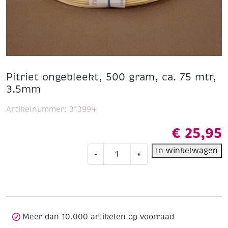
Pitriet ongebleekt, 500 gram, ca. 75 mtr,
3.5mm
Artikelnummer:
313994
€
25,95
Pitriet
In winkelwagen
-
+
ongebleekt,
500
gram,
ca.
75
mtr,
Meer dan 10.000 artikelen op voorraad
3.5mm