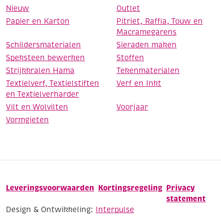
Nieuw
Outlet
Papier en Karton
Pitriet, Raffia, Touw en
Macramegarens
Schildersmaterialen
Sieraden maken
Speksteen bewerken
Stoffen
Strijkkralen Hama
Tekenmaterialen
Textielverf, Textielstiften
Verf en Inkt
en Textielverharder
Vilt en Wolvilten
Voorjaar
Vormgieten
Leveringsvoorwaarden
Kortingsregeling
Privacy
statement
Design & Ontwikkeling:
Interpulse