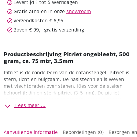
Levertijd 1 tot 5 werkdagen
aantal
Gratis afhalen in onze
showroom
Verzendkosten € 6,95
Boven € 99,- gratis verzending
Productbeschrijving Pitriet ongebleekt, 500
gram, ca. 75 mtr, 3.5mm
Pitriet is de ronde kern van de rotanstengel. Pitriet is
sterk, licht en buigzaam. De basistechniek is weven
met vlechtdraden over staken. Kies voor de staken
behoorlijk dik en sterk pitriet (3-5 mm). De pitriet
vlechtdraden worden voor gebruik in water soepel
Lees meer ...
gemaakt, zodat je er makkelijke mee kan vlechten. In
warm water 5-10 minuten.
Regelmatige kwaliteit
ongebleekt pitriet. Voor het vlechten van manden,
tassen, dienbladen, onderleggers, enz.
Aanvullende informatie
Beoordelingen (0)
Bezorgen en