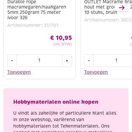
Durable rope
OUTLET Macrame kra
macramegaren/haakgaren
hout met groot gat,
5mm 250gram 75 meter
10 stuks, bruin
ivoor 326
Artikelnummer: 360
Artikelnummer: 317701
€
10,95
(Inc BTW)
Durable
OUTLET
-
+
-
rope
Macrame
macramegaren/haakgaren
kralen
Toevoegen
Toevoegen
5mm
van
250gram
hout
75
met
meter
groot
Hobbymaterialen online kopen
ivoor
gat,
326
20
U vindt als zakelijke of particuliere klant alles
aantal
mm,
in onze webshop, variërend van
10
hobbymaterialen tot Tekenmaterialen. Ons
stuks,