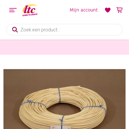
Mijn account
Producten
zoeken
Pitriet, Raffia, Touw en Macramegarens
Pitriet ongebleekt, 500 gram, ca. 75 mtr, 3.5mm