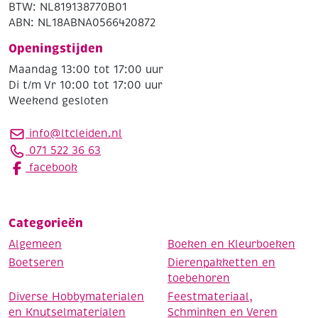
BTW: NL819138770B01
ABN: NL18ABNA0566420872
Openingstijden
Maandag 13:00 tot 17:00 uur
Di t/m Vr 10:00 tot 17:00 uur
Weekend gesloten
info@ltcleiden.nl
071 522 36 63
facebook
Categorieën
Algemeen
Boeken en Kleurboeken
Boetseren
Dierenpakketten en
toebehoren
Diverse Hobbymaterialen
Feestmateriaal,
en Knutselmaterialen
Schminken en Veren