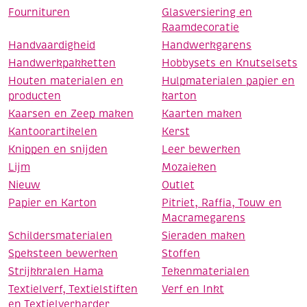
Fournituren
Glasversiering en
Raamdecoratie
Handvaardigheid
Handwerkgarens
Handwerkpakketten
Hobbysets en Knutselsets
Houten materialen en
Hulpmaterialen papier en
producten
karton
Kaarsen en Zeep maken
Kaarten maken
Kantoorartikelen
Kerst
Knippen en snijden
Leer bewerken
Lijm
Mozaieken
Nieuw
Outlet
Papier en Karton
Pitriet, Raffia, Touw en
Macramegarens
Schildersmaterialen
Sieraden maken
Speksteen bewerken
Stoffen
Strijkkralen Hama
Tekenmaterialen
Textielverf, Textielstiften
Verf en Inkt
en Textielverharder