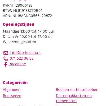
KvKnr: 28006128
BTW: NL819138770B01
ABN: NL18ABNA0566420872
Openingstijden
Maandag 13:00 tot 17:00 uur
Di t/m Vr 10:00 tot 17:00 uur
Weekend gesloten
info@ltcleiden.nl
071 522 36 63
facebook
Categorieën
Algemeen
Boeken en Kleurboeken
Boetseren
Dierenpakketten en
toebehoren