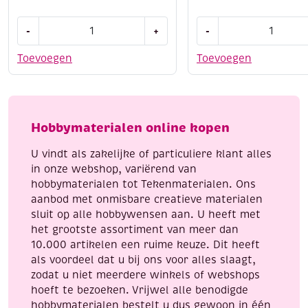
OUTLET
OUTLET
-
+
-
Penseel
Penseel
gemengd
gemengd
Toevoegen
Toevoegen
eekhoornhaar
eekhoornhaar
no.
no.
10
18
aantal
aantal
Hobbymaterialen online kopen
U vindt als zakelijke of particuliere klant alles
in onze webshop, variërend van
hobbymaterialen tot Tekenmaterialen. Ons
aanbod met onmisbare creatieve materialen
sluit op alle hobbywensen aan. U heeft met
het grootste assortiment van meer dan
10.000 artikelen een ruime keuze. Dit heeft
als voordeel dat u bij ons voor alles slaagt,
zodat u niet meerdere winkels of webshops
hoeft te bezoeken. Vrijwel alle benodigde
hobbymaterialen bestelt u dus gewoon in één