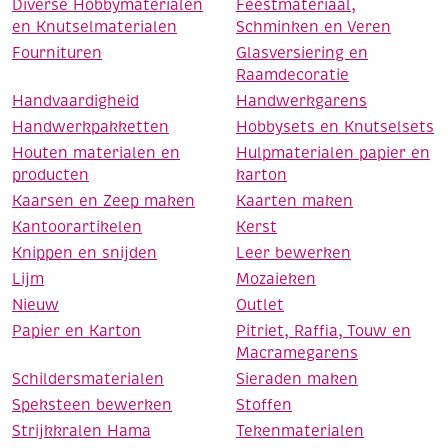
Diverse Hobbymaterialen
Feestmateriaal,
en Knutselmaterialen
Schminken en Veren
Fournituren
Glasversiering en
Raamdecoratie
Handvaardigheid
Handwerkgarens
Handwerkpakketten
Hobbysets en Knutselsets
Houten materialen en
Hulpmaterialen papier en
producten
karton
Kaarsen en Zeep maken
Kaarten maken
Kantoorartikelen
Kerst
Knippen en snijden
Leer bewerken
Lijm
Mozaieken
Nieuw
Outlet
Papier en Karton
Pitriet, Raffia, Touw en
Macramegarens
Schildersmaterialen
Sieraden maken
Speksteen bewerken
Stoffen
Strijkkralen Hama
Tekenmaterialen