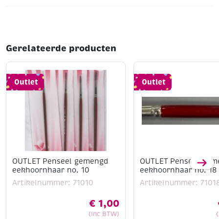
Gerelateerde producten
Outlet
Outlet
OUTLET Penseel gemengd
OUTLET Penseel gem
eekhoornhaar no. 10
eekhoornhaar no. 18
Artikelnummer: 71010
Artikelnummer: 7101
€
1,00
(Inc BTW)