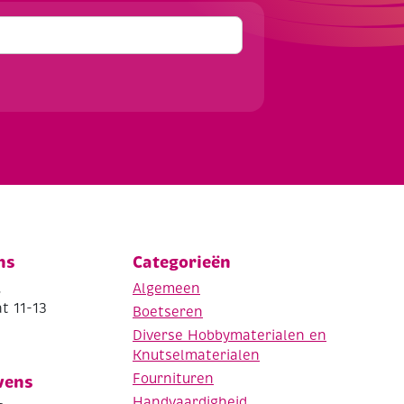
ns
Categorieën
.
Algemeen
t 11-13
Boetseren
Diverse Hobbymaterialen en
Knutselmaterialen
Fournituren
vens
Handvaardigheid