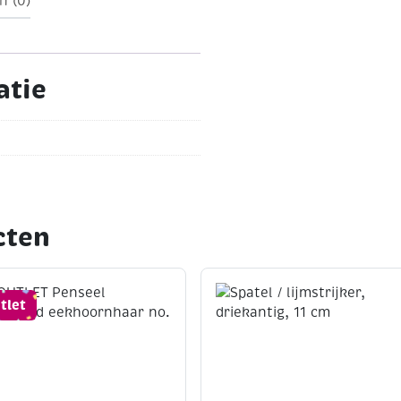
n (0)
atie
cten
tlet