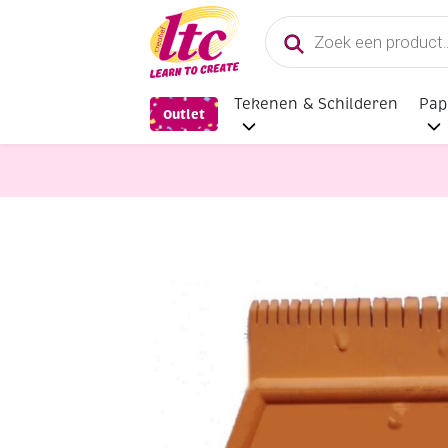
Producten
zoeken
Tekenen & Schilderen
Pap
Outlet
Schildersmaterialen
OP=OP Effec