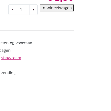
OP=OP
In winkelwagen
-
+
Effectspatels
trapeze
8.5mm
-
11.5mm
aantal
kelen op voorraad
kdagen
e
showroom
erzending