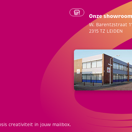
Onze showroo
W. Barentzstraat 1
2315 TZ LEIDEN
osis creativiteit in jouw mailbox.