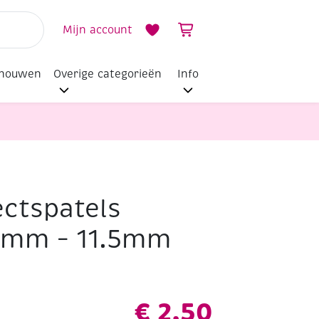
Mijn account
dhouwen
Overige categorieën
Info
ctspatels
.5mm – 11.5mm
€
2,50