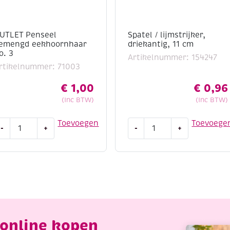
UTLET Penseel
Spatel / lijmstrijker,
emengd eekhoornhaar
driekantig, 11 cm
o. 3
Artikelnummer: 154247
rtikelnummer: 71003
€
1,00
€
0,96
(Inc BTW)
(Inc BTW)
UTLET
Spatel
Toevoegen
Toevoege
-
+
-
+
enseel
/
emengd
lijmstrijker,
ekhoornhaar
driekantig,
o.
11
cm
antal
aantal
online kopen