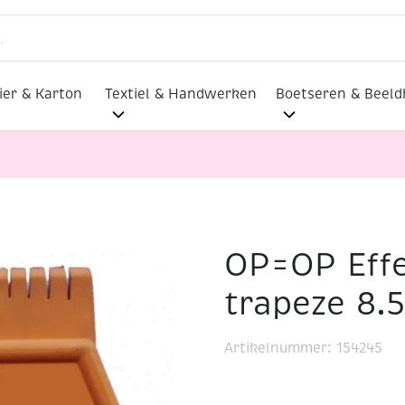
ier & Karton
Textiel & Handwerken
Boetseren & Beel
OP=OP Effe
tspatels trapeze 8.5mm – 11.5mm
trapeze 8
Artikelnummer:
154245