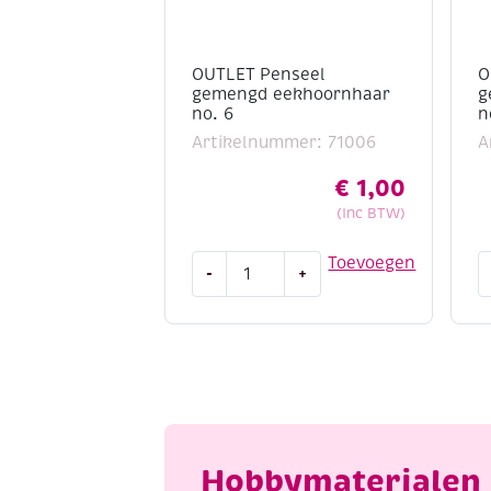
OUTLET Penseel
O
gemengd eekhoornhaar
g
no. 6
n
Artikelnummer: 71006
A
€
1,00
(Inc BTW)
OUTLET
O
Toevoegen
-
+
Penseel
P
gemengd
g
eekhoornhaar
e
no.
n
6
3
aantal
a
Hobbymaterialen 