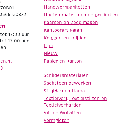
8
Handwerkpakketten
770B01
0566420872
Houten materialen en producten
Kaarsen en Zeep maken
en
Kantoorartikelen
tot 17:00 uur
Knippen en snijden
tot 17:00 uur
Lijm
ten
Nieuw
Papier en Karton
den.nl
63
Schildersmaterialen
Speksteen bewerken
Strijkkralen Hama
Textielverf, Textielstiften en
Textielverharder
Vilt en Wolvilten
Vormgieten