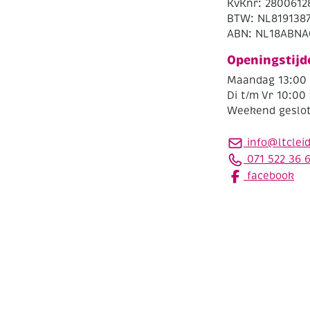
KvKnr: 2800612
BTW: NL819138
ABN: NL18ABNA
Openingstijd
Maandag 13:00 
Di t/m Vr 10:00 
Weekend geslo
info@ltclei
071 522 36 
facebook