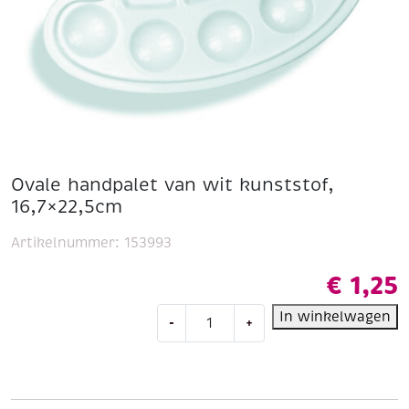
Ovale handpalet van wit kunststof,
16,7×22,5cm
Artikelnummer:
153993
€
1,25
Ovale
In winkelwagen
-
+
handpalet
van
wit
kunststof,