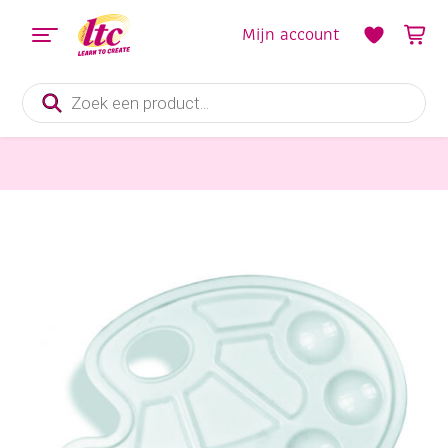
Mijn account
Producten
zoeken
Schildersmaterialen
Ovale handpalet van wit kunststof, 16,7×22,5cm