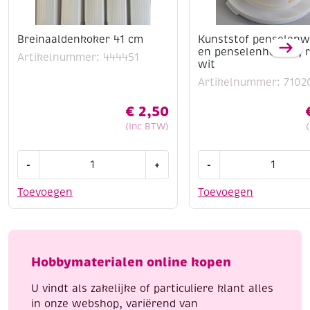
Breinaaldenkoker 41 cm
Kunststof penselen
en penselenhouder, 
Artikelnummer: 444451
wit
Artikelnummer: 7102
€
2,50
(Inc BTW)
Breinaaldenkoker
Kunststof
-
+
-
41
penselenwasbak
cm
en
Toevoegen
Toevoegen
aantal
penselenhouder,
rond,
wit
aantal
Hobbymaterialen online kopen
U vindt als zakelijke of particuliere klant alles
in onze webshop, variërend van