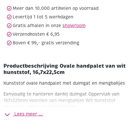
16,7x22,5cm
aantal
Meer dan 10.000 artikelen op voorraad
Levertijd 1 tot 5 werkdagen
Gratis afhalen in onze
showroom
Verzendkosten € 6,95
Boven € 99,- gratis verzending
Productbeschrijving Ovale handpalet van wit
kunststof, 16,7x22,5cm
Kunststof ovale handpalet met duimgat en mengbakjes
Eenvoudig te hanteren dankij duimgat
Oppervlak van
167x225mm
Voorzien van mengbakjes
Wit kunststof
Voor olie-, acryl- en plakkaatverf
Lees meer ...