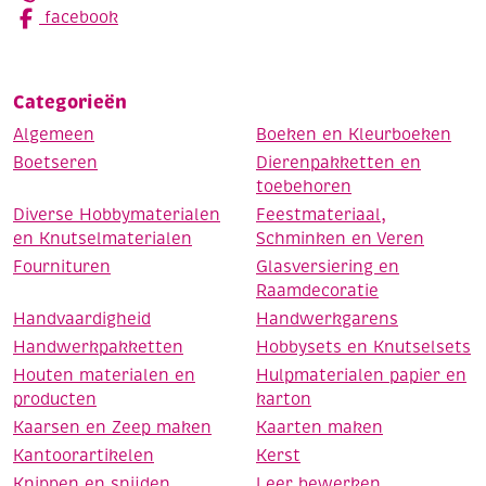
facebook
Categorieën
Algemeen
Boeken en Kleurboeken
Boetseren
Dierenpakketten en
toebehoren
Diverse Hobbymaterialen
Feestmateriaal,
en Knutselmaterialen
Schminken en Veren
Fournituren
Glasversiering en
Raamdecoratie
Handvaardigheid
Handwerkgarens
Handwerkpakketten
Hobbysets en Knutselsets
Houten materialen en
Hulpmaterialen papier en
producten
karton
Kaarsen en Zeep maken
Kaarten maken
Kantoorartikelen
Kerst
Knippen en snijden
Leer bewerken