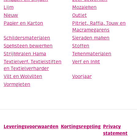
Lijm
Mozaieken
Nieuw
Outlet
Papier en Karton
Pitriet, Raffia, Touw en
Macramegarens
Schildersmaterialen
Sieraden maken
Speksteen bewerken
Stoffen
Strijkkralen Hama
Tekenmaterialen
Textielverf, Textielstiften
Verf en Inkt
en Textielverharder
Vilt en Wolvilten
Voorjaar
Vormgieten
Leveringsvoorwaarden
Kortingsregeling
Privacy
statement