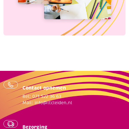
Contact opnemen
Bel: 071 522 36 63
Mail:
info@ltcleiden.nl
Bezorging