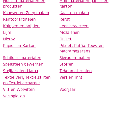
Houten materialen en
Hulpmaterialen papier en
producten
karton
Kaarsen en Zeep maken
Kaarten maken
Kantoorartikelen
Kerst
Knippen en snijden
Leer bewerken
Lijm
Mozaieken
Nieuw
Outlet
Papier en Karton
Pitriet, Raffia, Touw en
Macramegarens
Schildersmaterialen
Sieraden maken
Speksteen bewerken
Stoffen
Strijkkralen Hama
Tekenmaterialen
Textielverf, Textielstiften
Verf en Inkt
en Textielverharder
Vilt en Wolvilten
Voorjaar
Vormgieten