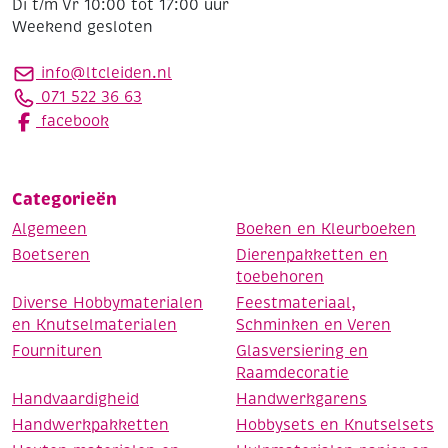
Di t/m Vr 10:00 tot 17:00 uur
Weekend gesloten
info@ltcleiden.nl
071 522 36 63
facebook
Categorieën
Algemeen
Boeken en Kleurboeken
Boetseren
Dierenpakketten en
toebehoren
Diverse Hobbymaterialen
Feestmateriaal,
en Knutselmaterialen
Schminken en Veren
Fournituren
Glasversiering en
Raamdecoratie
Handvaardigheid
Handwerkgarens
Handwerkpakketten
Hobbysets en Knutselsets