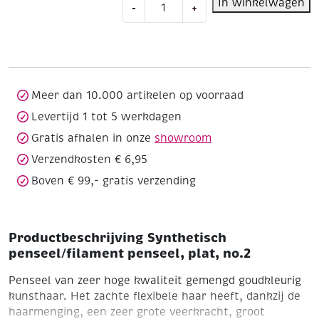
Synthetisch
In winkelwagen
-
+
penseel/filament
penseel,
plat,
no.2
aantal
Meer dan 10.000 artikelen op voorraad
Levertijd 1 tot 5 werkdagen
Gratis afhalen in onze
showroom
Verzendkosten € 6,95
Boven € 99,- gratis verzending
Productbeschrijving Synthetisch
penseel/filament penseel, plat, no.2
Penseel van zeer hoge kwaliteit gemengd goudkleurig
kunsthaar. Het zachte flexibele haar heeft, dankzij de
haarmenging, een zeer grote veerkracht, groot