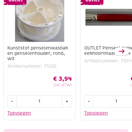
Kunststof penselenwasbak
OUTLET Penseel gem
en penselenhouder, rond,
eekhoornhaar no. 14
wit
Artikelnummer: 7101
Artikelnummer: 71020
€
3,94
(Inc BTW)
Kunststof
OUTLET
-
+
-
penselenwasbak
Penseel
en
gemengd
Toevoegen
Toevoegen
penselenhouder,
eekhoornhaar
rond,
no.
wit
14