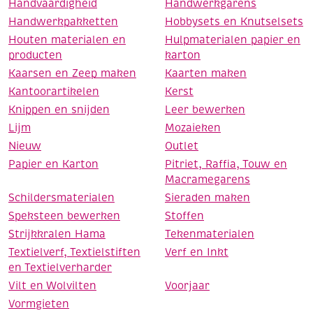
Handvaardigheid
Handwerkgarens
Handwerkpakketten
Hobbysets en Knutselsets
Houten materialen en
Hulpmaterialen papier en
producten
karton
Kaarsen en Zeep maken
Kaarten maken
Kantoorartikelen
Kerst
Knippen en snijden
Leer bewerken
Lijm
Mozaieken
Nieuw
Outlet
Papier en Karton
Pitriet, Raffia, Touw en
Macramegarens
Schildersmaterialen
Sieraden maken
Speksteen bewerken
Stoffen
Strijkkralen Hama
Tekenmaterialen
Textielverf, Textielstiften
Verf en Inkt
en Textielverharder
Vilt en Wolvilten
Voorjaar
Vormgieten