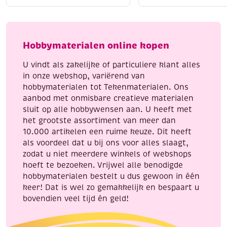
eekhoornhaar
diverse
no.
modellen,
16
5
aantal
stuks
Hobbymaterialen online kopen
aantal
U vindt als zakelijke of particuliere klant alles
in onze webshop, variërend van
hobbymaterialen tot Tekenmaterialen. Ons
aanbod met onmisbare creatieve materialen
sluit op alle hobbywensen aan. U heeft met
het grootste assortiment van meer dan
10.000 artikelen een ruime keuze. Dit heeft
als voordeel dat u bij ons voor alles slaagt,
zodat u niet meerdere winkels of webshops
hoeft te bezoeken. Vrijwel alle benodigde
hobbymaterialen bestelt u dus gewoon in één
keer! Dat is wel zo gemakkelijk en bespaart u
bovendien veel tijd én geld!