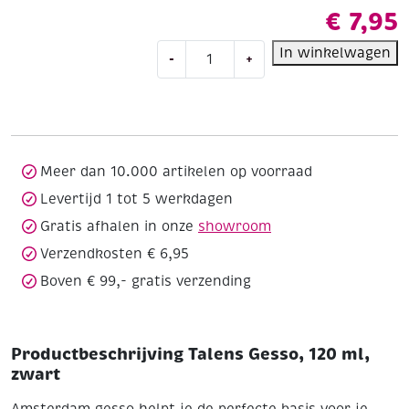
€
7,95
Talens
In winkelwagen
-
+
Gesso,
120
ml,
zwart
aantal
Meer dan 10.000 artikelen op voorraad
Levertijd 1 tot 5 werkdagen
Gratis afhalen in onze
showroom
Verzendkosten € 6,95
Boven € 99,- gratis verzending
Productbeschrijving Talens Gesso, 120 ml,
zwart
Amsterdam gesso helpt je de perfecte basis voor je