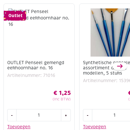
en baksteen.
Kan worden gemengd met andere Amsterdam
gesso's en gekleurd met acrylverf.
Outlet
Waterdicht na drogen.
OUTLET Penseel gemengd
Synthetische pensele
eekhoornhaar no. 16
assortiment diverse
modellen, 5 stuks
Artikelnummer: 71016
Artikelnummer: 1539
€
1,25
(Inc BTW)
OUTLET
Synthetische
-
+
-
Penseel
penselen,
gemengd
assortiment
Toevoegen
Toevoegen