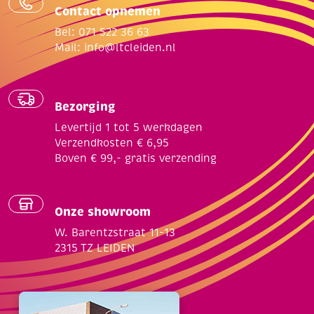
Contact opnemen
Bel: 071 522 36 63
Mail:
info@ltcleiden.nl
Bezorging
Levertijd 1 tot 5 werkdagen
Verzendkosten € 6,95
Boven € 99,- gratis verzending
Onze showroom
W. Barentzstraat 11-13
2315 TZ LEIDEN