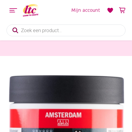
Mijn account
Producten
zoeken
Schildersmaterialen
Talens Gesso, 120 ml, zwart