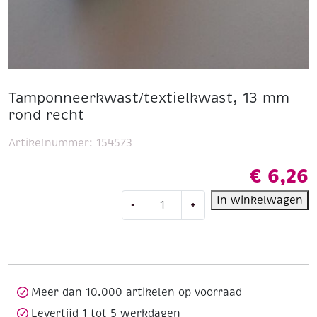
Tamponneerkwast/textielkwast, 13 mm
rond recht
Artikelnummer:
154573
€
6,26
Tamponneerkwast/textielkwast,
In winkelwagen
-
+
13
mm
rond
recht
aantal
Meer dan 10.000 artikelen op voorraad
Levertijd 1 tot 5 werkdagen