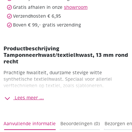
Gratis afhalen in onze
showroom
Verzendkosten € 6,95
Boven € 99,- gratis verzending
Productbeschrijving
Tamponneerkwast/textielkwast, 13 mm rond
recht
Prachtige kwaliteit, duurzame stevige witte
synthetische textielkwast.
Speciaal voor allerlei
verftechnieken op textiel, zoals sjabloneren.
Stevig wit synthetisch haar
Tamponneermodel met
Lees meer ...
rechte haarzetting
Blauw gelakte houten steel
Naadloze nikkelen bus
Lengte 14 cm
Aanvullende informatie
Beoordelingen (0)
Bezorgen en