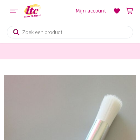
Mijn account
Producten
zoeken
Schildersmaterialen
Tamponneerkwast/textielkwast, 13 mm rond recht