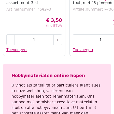
assortiment 3 st
tool, met 15 pompom
Artikelnummer: 154240
Artikelnummer: 4700
€
3,50
(Inc BTW)
Radeerpennenset
OUTLET
-
+
-
/
Krijt
carvers,
tool
Toevoegen
Toevoegen
assortiment
/
3
chalking
st
tool,
aantal
met
Hobbymaterialen online kopen
15
pompoms
U vindt als zakelijke of particuliere klant alles
aantal
in onze webshop, variërend van
hobbymaterialen tot Tekenmaterialen. Ons
aanbod met onmisbare creatieve materialen
sluit op alle hobbywensen aan. U heeft met
het grootste assortiment van meer dan