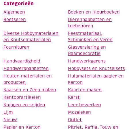
Categorieën
Algemeen
Boeken en Kleurboeken
Boetseren
Dierenpakketten en
toebehoren
Diverse Hobbymaterialen
Feestmateriaal,
en Knutselmaterialen
Schminken en Veren
Fournituren
Glasversiering en
Raamdecoratie
Handvaardigheid
Handwerkgarens
Handwerkpakketten
Hobbysets en Knutselsets
Houten materialen en
Hulpmaterialen papier en
producten
karton
Kaarsen en Zeep maken
Kaarten maken
Kantoorartikelen
Kerst
Knippen en snijden
Leer bewerken
Lijm
Mozaieken
Nieuw
Outlet
Papier en Karton
Pitriet, Raffia, Touw en