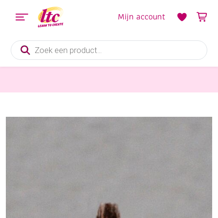
Mijn account
Producten
zoeken
Schildersmaterialen
Waterverfpenseel/schoolpenseel, ponyhaar, no.1