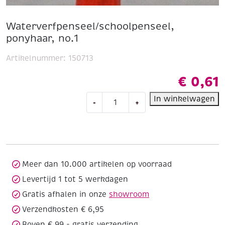
Waterverfpenseel/schoolpenseel,
ponyhaar, no.1
Artikelnummer:
150713
€
0,61
Waterverfpenseel/schoolpenseel,
In winkelwagen
-
+
ponyhaar,
no.1
aantal
Meer dan 10.000 artikelen op voorraad
Levertijd 1 tot 5 werkdagen
Gratis afhalen in onze
showroom
Verzendkosten € 6,95
Boven € 99,- gratis verzending