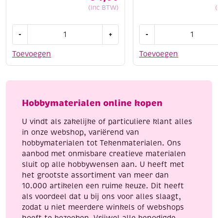
(Inc BTW)
OUTLET
OUTLET
-
+
-
Penseel
Penseel
gemengd
gemengd
Toevoegen
Toevoegen
eekhoornhaar
eekhoornhaar
no.
no.
6
10
aantal
aantal
Hobbymaterialen online kopen
U vindt als zakelijke of particuliere klant alles
in onze webshop, variërend van
hobbymaterialen tot Tekenmaterialen. Ons
aanbod met onmisbare creatieve materialen
sluit op alle hobbywensen aan. U heeft met
het grootste assortiment van meer dan
10.000 artikelen een ruime keuze. Dit heeft
als voordeel dat u bij ons voor alles slaagt,
zodat u niet meerdere winkels of webshops
hoeft te bezoeken. Vrijwel alle benodigde