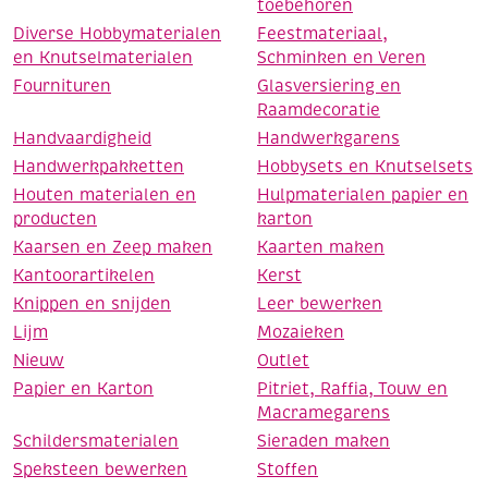
toebehoren
Diverse Hobbymaterialen
Feestmateriaal,
en Knutselmaterialen
Schminken en Veren
Fournituren
Glasversiering en
Raamdecoratie
Handvaardigheid
Handwerkgarens
Handwerkpakketten
Hobbysets en Knutselsets
Houten materialen en
Hulpmaterialen papier en
producten
karton
Kaarsen en Zeep maken
Kaarten maken
Kantoorartikelen
Kerst
Knippen en snijden
Leer bewerken
Lijm
Mozaieken
Nieuw
Outlet
Papier en Karton
Pitriet, Raffia, Touw en
Macramegarens
Schildersmaterialen
Sieraden maken
Speksteen bewerken
Stoffen