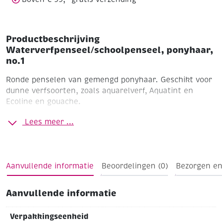
Productbeschrijving
Waterverfpenseel/schoolpenseel, ponyhaar,
no.1
Ronde penselen van gemengd ponyhaar. Geschikt voor
dunne verfsoorten, zoals aquarelverf, Aquatint en
Ecoline en gouache.
Roodbruin gelakte houten steel
Naadloze aluminium
Lees meer ...
bus
Lengte 18 cm
Aanvullende informatie
Beoordelingen (0)
Bezorgen en
Aanvullende informatie
Verpakkingseenheid