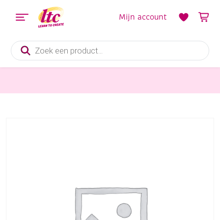
Mijn account
Producten
zoeken
Sieraden maken
Alfabethanger 1cm 2st T