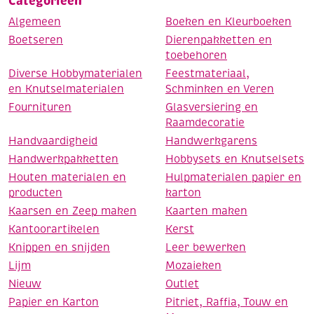
Categorieën
Algemeen
Boeken en Kleurboeken
Boetseren
Dierenpakketten en
toebehoren
Diverse Hobbymaterialen
Feestmateriaal,
en Knutselmaterialen
Schminken en Veren
Fournituren
Glasversiering en
Raamdecoratie
Handvaardigheid
Handwerkgarens
Handwerkpakketten
Hobbysets en Knutselsets
Houten materialen en
Hulpmaterialen papier en
producten
karton
Kaarsen en Zeep maken
Kaarten maken
Kantoorartikelen
Kerst
Knippen en snijden
Leer bewerken
Lijm
Mozaieken
Nieuw
Outlet
Papier en Karton
Pitriet, Raffia, Touw en