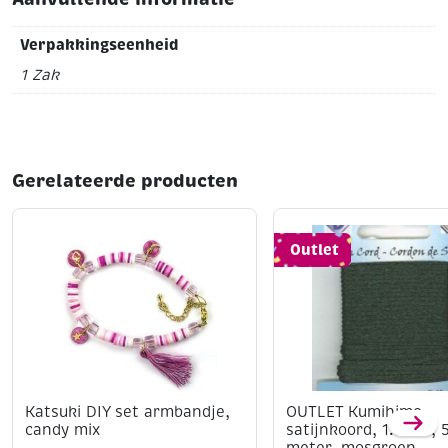
Verpakkingseenheid
1 Zak
Gerelateerde producten
Outlet
Katsuki DIY set armbandje,
OUTLET Kumihimo
candy mix
satijnkoord, 1.5mm, 