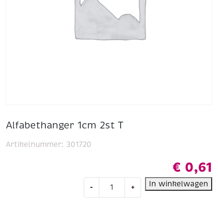
Alfabethanger 1cm 2st T
Artikelnummer:
301720
€
0,61
Alfabethanger
In winkelwagen
-
+
1cm
2st
T