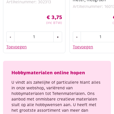
meter, mosgroen
Artikelnummer: 302313
Artikelnummer: 1601
€
3,75
(Inc BTW)
Katsuki
OUTLET
-
+
-
DIY
Kumihimo
set
satijnkoord,
Toevoegen
Toevoegen
armbandje,
1.5mm,
candy
5.48
mix
meter,
aantal
mosgroen
Hobbymaterialen online kopen
aantal
U vindt als zakelijke of particuliere klant alles
in onze webshop, variërend van
hobbymaterialen tot Tekenmaterialen. Ons
aanbod met onmisbare creatieve materialen
sluit op alle hobbywensen aan. U heeft met
het grootste assortiment van meer dan