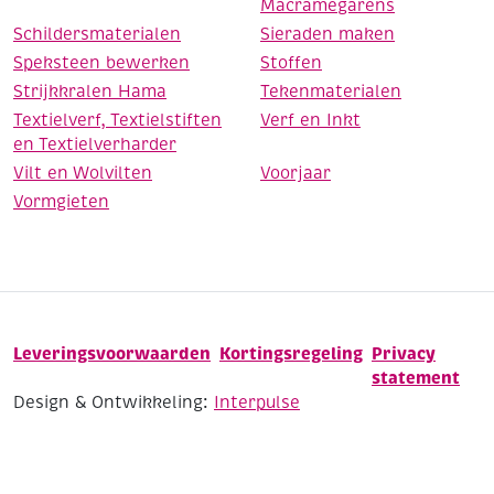
Macramegarens
Schildersmaterialen
Sieraden maken
Speksteen bewerken
Stoffen
Strijkkralen Hama
Tekenmaterialen
Textielverf, Textielstiften
Verf en Inkt
en Textielverharder
Vilt en Wolvilten
Voorjaar
Vormgieten
Leveringsvoorwaarden
Kortingsregeling
Privacy
statement
Design & Ontwikkeling:
Interpulse