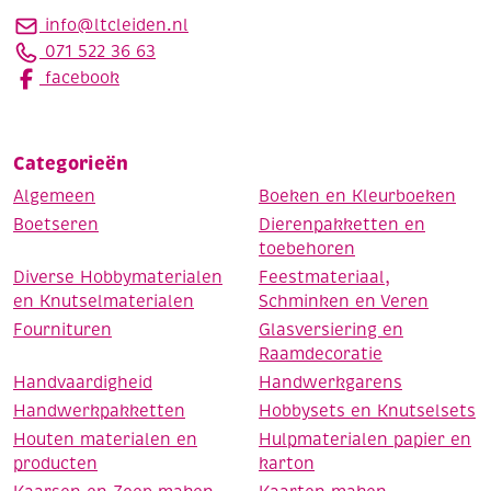
info@ltcleiden.nl
071 522 36 63
facebook
Categorieën
Algemeen
Boeken en Kleurboeken
Boetseren
Dierenpakketten en
toebehoren
Diverse Hobbymaterialen
Feestmateriaal,
en Knutselmaterialen
Schminken en Veren
Fournituren
Glasversiering en
Raamdecoratie
Handvaardigheid
Handwerkgarens
Handwerkpakketten
Hobbysets en Knutselsets
Houten materialen en
Hulpmaterialen papier en
producten
karton