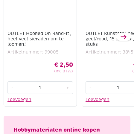
OUTLET Hooked On Band-It,
OUTLET Kunststof pe
heel veel sieraden om te
geel/rood, 15 x 8 mm,
loomen!
stuks
Artikelnummer: 99005
Artikelnummer: 3845
€
2,50
(Inc BTW)
OUTLET
OUTLET
-
+
-
Hooked
Kunststof
On
peertjes
Toevoegen
Toevoegen
Band-
geel/rood,
It,
15
heel
x
veel
8
Hobbymaterialen online kopen
sieraden
mm,