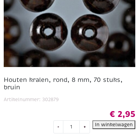
Houten kralen, rond, 8 mm, 70 stuks,
bruin
Artikelnummer:
302879
€
2,95
Houten
In winkelwagen
-
+
kralen,
rond,