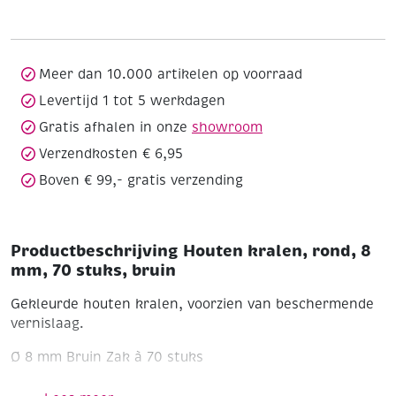
8
mm,
70
stuks,
Meer dan 10.000 artikelen op voorraad
bruin
Levertijd 1 tot 5 werkdagen
aantal
Gratis afhalen in onze
showroom
Verzendkosten € 6,95
Boven € 99,- gratis verzending
Productbeschrijving Houten kralen, rond, 8
mm, 70 stuks, bruin
Gekleurde houten kralen, voorzien van beschermende
vernislaag.
Ø 8 mm
Bruin
Zak à 70 stuks