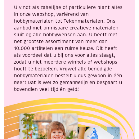
om
20
U vindt als zakelijke of particuliere klant alles
te
stuks
in onze webshop, variërend van
loomen!
aantal
hobbymaterialen tot Tekenmaterialen. Ons
aantal
aanbod met onmisbare creatieve materialen
sluit op alle hobbywensen aan. U heeft met
het grootste assortiment van meer dan
10.000 artikelen een ruime keuze. Dit heeft
als voordeel dat u bij ons voor alles slaagt,
zodat u niet meerdere winkels of webshops
hoeft te bezoeken. Vrijwel alle benodigde
hobbymaterialen bestelt u dus gewoon in één
keer! Dat is wel zo gemakkelijk en bespaart u
bovendien veel tijd én geld!