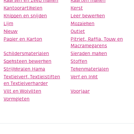
Kaarsen en Zeep maken
Kaarten maken
Kantoorartikelen
Kerst
Knippen en snijden
Leer bewerken
Lijm
Mozaieken
Nieuw
Outlet
Papier en Karton
Pitriet, Raffia, Touw en
Macramegarens
Schildersmaterialen
Sieraden maken
Speksteen bewerken
Stoffen
Strijkkralen Hama
Tekenmaterialen
Textielverf, Textielstiften
Verf en Inkt
en Textielverharder
Vilt en Wolvilten
Voorjaar
Vormgieten