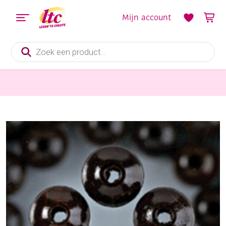
Mijn account
Producten
zoeken
Sieraden maken
Houten kralen, rond, 8 mm, 70 stuks, bruin