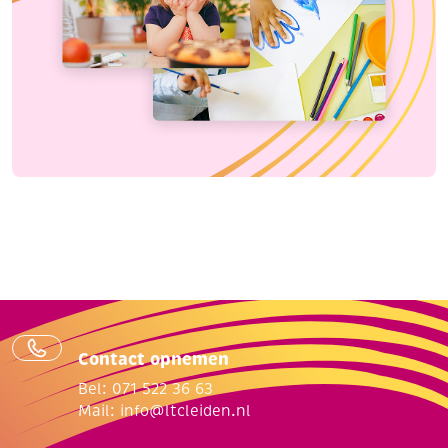
Contact opnemen
Bel: 071 522 36 63
Mail:
info@ltcleiden.nl