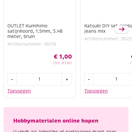
OUTLET Kumihimo
Katsuki DIY set armb
satijnkoord, 1.5mm, 5.48
jeans mix
meter, bruin
Artikelnummer: 3023
Artikelnummer: 16016
€
1,00
(Inc BTW)
OUTLET
Katsuki
-
+
-
Kumihimo
DIY
satijnkoord,
set
Toevoegen
Toevoegen
1.5mm,
armbandje,
5.48
jeans
meter,
mix
bruin
aantal
Hobbymaterialen online kopen
aantal