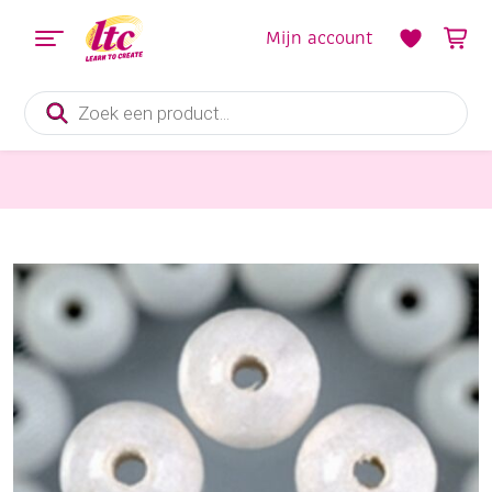
Mijn account
Producten
zoeken
Sieraden maken
Houten kralen, rond, 8 mm, 70 stuks, wit