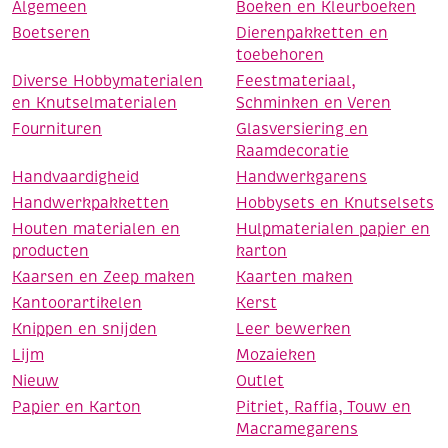
Algemeen
Boeken en Kleurboeken
Boetseren
Dierenpakketten en
toebehoren
Diverse Hobbymaterialen
Feestmateriaal,
en Knutselmaterialen
Schminken en Veren
Fournituren
Glasversiering en
Raamdecoratie
Handvaardigheid
Handwerkgarens
Handwerkpakketten
Hobbysets en Knutselsets
Houten materialen en
Hulpmaterialen papier en
producten
karton
Kaarsen en Zeep maken
Kaarten maken
Kantoorartikelen
Kerst
Knippen en snijden
Leer bewerken
Lijm
Mozaieken
Nieuw
Outlet
Papier en Karton
Pitriet, Raffia, Touw en
Macramegarens