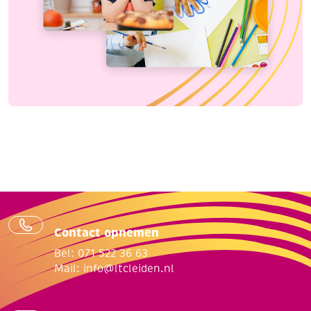
Contact opnemen
Bel: 071 522 36 63
Mail:
info@ltcleiden.nl