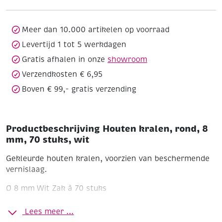
mm,
70
stuks,
Meer dan 10.000 artikelen op voorraad
wit
Levertijd 1 tot 5 werkdagen
aantal
Gratis afhalen in onze
showroom
Verzendkosten € 6,95
Boven € 99,- gratis verzending
Productbeschrijving Houten kralen, rond, 8
mm, 70 stuks, wit
Gekleurde houten kralen, voorzien van beschermende
vernislaag.
Ø 8 mm
Wit
Zak à 70 stuks
Lees meer ...