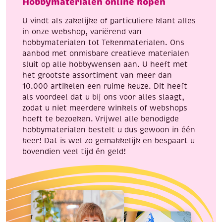
Hobbymaterialen online kopen
aantal
stuks
aantal
U vindt als zakelijke of particuliere klant alles
in onze webshop, variërend van
hobbymaterialen tot Tekenmaterialen. Ons
aanbod met onmisbare creatieve materialen
sluit op alle hobbywensen aan. U heeft met
het grootste assortiment van meer dan
10.000 artikelen een ruime keuze. Dit heeft
als voordeel dat u bij ons voor alles slaagt,
zodat u niet meerdere winkels of webshops
hoeft te bezoeken. Vrijwel alle benodigde
hobbymaterialen bestelt u dus gewoon in één
keer! Dat is wel zo gemakkelijk en bespaart u
bovendien veel tijd én geld!