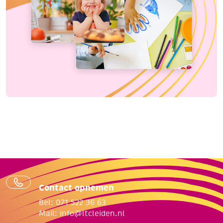
Contact opnemen
Bel: 071 522 36 63
Mail:
info@ltcleiden.nl