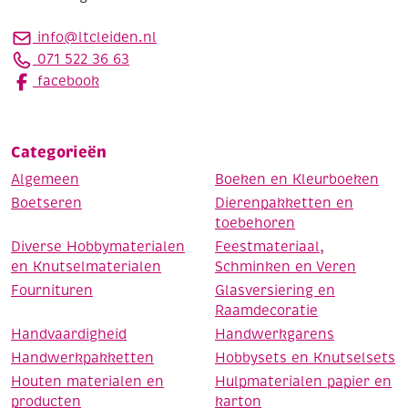
info@ltcleiden.nl
071 522 36 63
facebook
Categorieën
Algemeen
Boeken en Kleurboeken
Boetseren
Dierenpakketten en
toebehoren
Diverse Hobbymaterialen
Feestmateriaal,
en Knutselmaterialen
Schminken en Veren
Fournituren
Glasversiering en
Raamdecoratie
Handvaardigheid
Handwerkgarens
Handwerkpakketten
Hobbysets en Knutselsets
Houten materialen en
Hulpmaterialen papier en
producten
karton