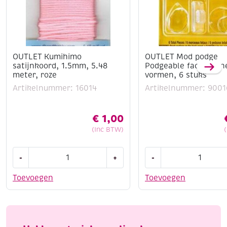
OUTLET Kumihimo
OUTLET Mod podge
satijnkoord, 1.5mm, 5.48
Podgeable facetgesn
meter, roze
vormen, 6 stuks
Artikelnummer: 16014
Artikelnummer: 9001
€
1,00
(Inc BTW)
OUTLET
OUTLET
-
+
-
Kumihimo
Mod
satijnkoord,
podge
Toevoegen
Toevoegen
1.5mm,
Podgeable
5.48
facetgesneden
meter,
vormen,
roze
6