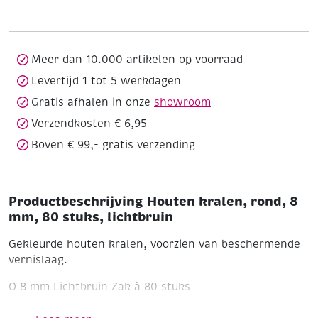
8
mm,
80
stuks,
Meer dan 10.000 artikelen op voorraad
lichtbruin
Levertijd 1 tot 5 werkdagen
aantal
Gratis afhalen in onze
showroom
Verzendkosten € 6,95
Boven € 99,- gratis verzending
Productbeschrijving Houten kralen, rond, 8
mm, 80 stuks, lichtbruin
Gekleurde houten kralen, voorzien van beschermende
vernislaag.
Ø 8 mm
Lichtbruin
Zak à 80 stuks