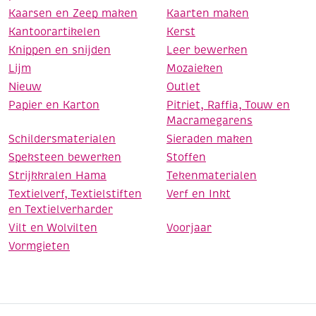
Kaarsen en Zeep maken
Kaarten maken
Kantoorartikelen
Kerst
Knippen en snijden
Leer bewerken
Lijm
Mozaieken
Nieuw
Outlet
Papier en Karton
Pitriet, Raffia, Touw en
Macramegarens
Schildersmaterialen
Sieraden maken
Speksteen bewerken
Stoffen
Strijkkralen Hama
Tekenmaterialen
Textielverf, Textielstiften
Verf en Inkt
en Textielverharder
Vilt en Wolvilten
Voorjaar
Vormgieten