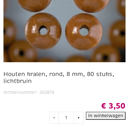
Houten kralen, rond, 8 mm, 80 stuks,
lichtbruin
Artikelnummer:
302876
€
3,50
Houten
In winkelwagen
-
+
kralen,
rond,