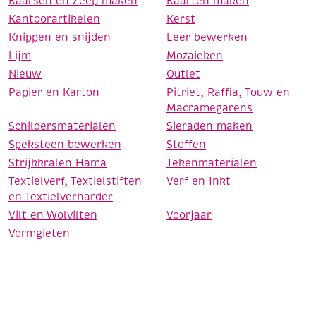
Kaarsen en Zeep maken
Kaarten maken
Kantoorartikelen
Kerst
Knippen en snijden
Leer bewerken
Lijm
Mozaieken
Nieuw
Outlet
Papier en Karton
Pitriet, Raffia, Touw en
Macramegarens
Schildersmaterialen
Sieraden maken
Speksteen bewerken
Stoffen
Strijkkralen Hama
Tekenmaterialen
Textielverf, Textielstiften
Verf en Inkt
en Textielverharder
Vilt en Wolvilten
Voorjaar
Vormgieten