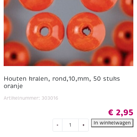
Houten kralen, rond,10,mm, 50 stuks
oranje
Artikelnummer:
303016
€
2,95
Houten
In winkelwagen
-
+
kralen,
rond,10,mm,