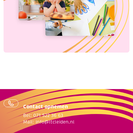
Contact opnemen
Bel: 071 522 36 63
Mail:
info@ltcleiden.nl