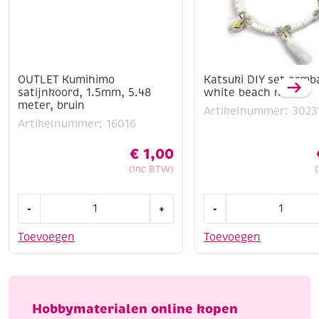
OUTLET Kumihimo
Katsuki DIY set armb
satijnkoord, 1.5mm, 5.48
white beach mix
meter, bruin
Artikelnummer: 3023
Artikelnummer: 16016
€
1,00
(Inc BTW)
OUTLET
Katsuki
-
+
-
Kumihimo
DIY
satijnkoord,
set
Toevoegen
Toevoegen
1.5mm,
armbandje,
5.48
white
meter,
beach
bruin
mix
Hobbymaterialen online kopen
aantal
aantal