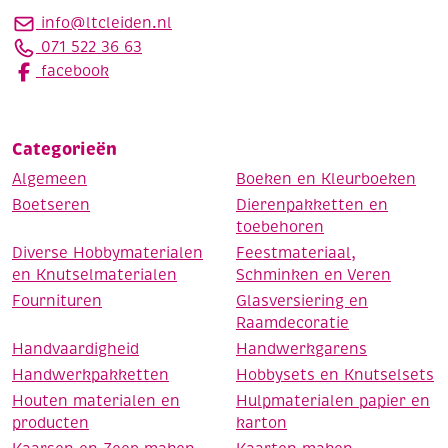
info@ltcleiden.nl
071 522 36 63
facebook
Categorieën
Algemeen
Boeken en Kleurboeken
Boetseren
Dierenpakketten en
toebehoren
Diverse Hobbymaterialen
Feestmateriaal,
en Knutselmaterialen
Schminken en Veren
Fournituren
Glasversiering en
Raamdecoratie
Handvaardigheid
Handwerkgarens
Handwerkpakketten
Hobbysets en Knutselsets
Houten materialen en
Hulpmaterialen papier en
producten
karton