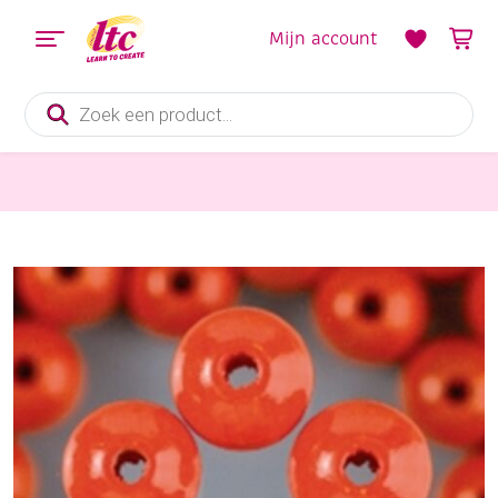
Mijn account
Producten
zoeken
Sieraden maken
Houten kralen, rond,10,mm, 50 stuks oranje