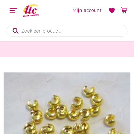
Mijn account
Producten
zoeken
Sieraden maken
Knijpkraalverbergers, 50 stuks, 5mm, goud