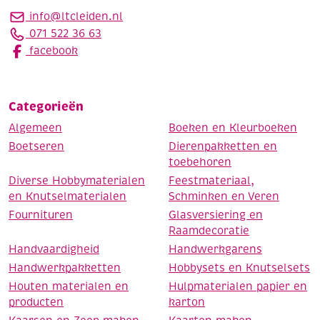
info@ltcleiden.nl
071 522 36 63
facebook
Categorieën
Algemeen
Boeken en Kleurboeken
Boetseren
Dierenpakketten en
toebehoren
Diverse Hobbymaterialen
Feestmateriaal,
en Knutselmaterialen
Schminken en Veren
Fournituren
Glasversiering en
Raamdecoratie
Handvaardigheid
Handwerkgarens
Handwerkpakketten
Hobbysets en Knutselsets
Houten materialen en
Hulpmaterialen papier en
producten
karton