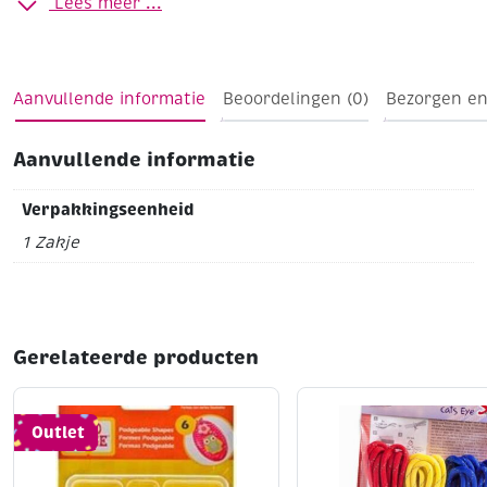
Lees meer ...
Ø 5 mm
goudkleurig
nikkelvrij
Zakje à 50 stuks
Aanvullende informatie
Beoordelingen (0)
Bezorgen en
Aanvullende informatie
Verpakkingseenheid
1 Zakje
Gerelateerde producten
Outlet