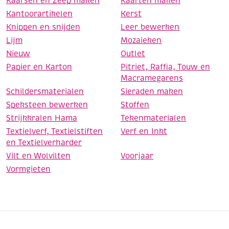
Kaarsen en Zeep maken
Kaarten maken
Kantoorartikelen
Kerst
Knippen en snijden
Leer bewerken
Lijm
Mozaieken
Nieuw
Outlet
Papier en Karton
Pitriet, Raffia, Touw en
Macramegarens
Schildersmaterialen
Sieraden maken
Speksteen bewerken
Stoffen
Strijkkralen Hama
Tekenmaterialen
Textielverf, Textielstiften
Verf en Inkt
en Textielverharder
Vilt en Wolvilten
Voorjaar
Vormgieten