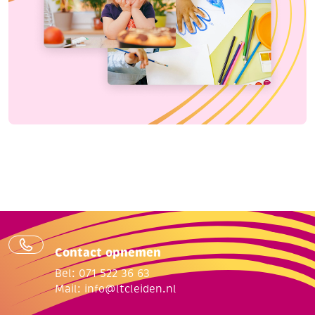
Contact opnemen
Bel: 071 522 36 63
Mail:
info@ltcleiden.nl