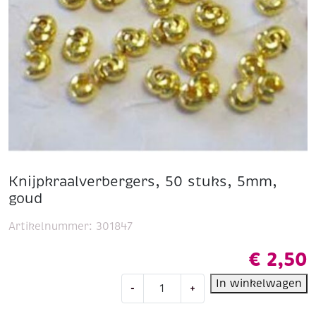
Knijpkraalverbergers, 50 stuks, 5mm,
goud
Artikelnummer:
301847
€
2,50
Knijpkraalverbergers,
In winkelwagen
-
+
50
stuks,