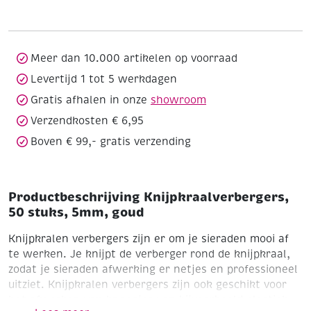
5mm,
goud
aantal
Meer dan 10.000 artikelen op voorraad
Levertijd 1 tot 5 werkdagen
Gratis afhalen in onze
showroom
Verzendkosten € 6,95
Boven € 99,- gratis verzending
Productbeschrijving Knijpkraalverbergers,
50 stuks, 5mm, goud
Knijpkralen verbergers zijn er om je sieraden mooi af
te werken. Je knijpt de verberger rond de knijpkraal,
zodat je sieraden afwerking er netjes en professioneel
uitziet. Knijpkralen verbergers zijn ook geschikt voor
het afwerken van knoopjes van bijvoorbeeld elastiek.