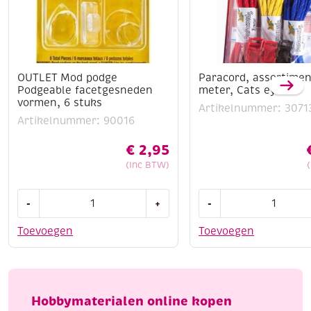
OUTLET Mod podge
Paracord, assortimen
Podgeable facetgesneden
meter, Cats eye
vormen, 6 stuks
Artikelnummer: 3071
Artikelnummer: 90016
€
2,95
(Inc BTW)
OUTLET
Paracord,
-
+
-
Mod
assortiment
podge
3
Toevoegen
Toevoegen
Podgeable
x
facetgesneden
3
vormen,
meter,
6
Cats
Hobbymaterialen online kopen
stuks
eye