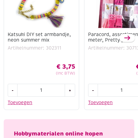
Katsuki DIY set armbandje,
Paracord, assortimen
neon summer mix
meter, Pretty pink
Artikelnummer: 302311
Artikelnummer: 3071
€
3,75
(Inc BTW)
Katsuki
Paracord,
-
+
-
DIY
assortiment
set
3
Toevoegen
Toevoegen
armbandje,
x
neon
3
summer
meter,
mix
Pretty
Hobbymaterialen online kopen
aantal
pink