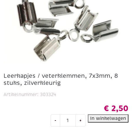
Leerkapjes / veterklemmen, 7x3mm, 8
stuks, zilverkleurig
Artikelnummer:
303324
€
2,50
Leerkapjes
In winkelwagen
-
+
/
veterklemmen,