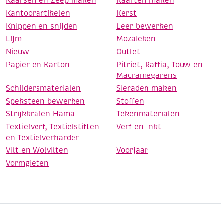
Kaarsen en Zeep maken
Kaarten maken
Kantoorartikelen
Kerst
Knippen en snijden
Leer bewerken
Lijm
Mozaieken
Nieuw
Outlet
Papier en Karton
Pitriet, Raffia, Touw en
Macramegarens
Schildersmaterialen
Sieraden maken
Speksteen bewerken
Stoffen
Strijkkralen Hama
Tekenmaterialen
Textielverf, Textielstiften
Verf en Inkt
en Textielverharder
Vilt en Wolvilten
Voorjaar
Vormgieten