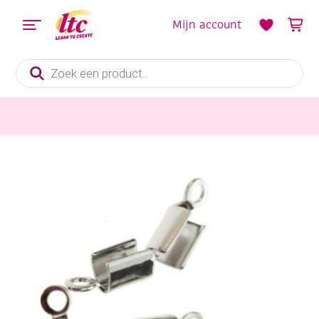
Mijn account
Producten
zoeken
Sieraden maken
Leerkapjes / veterklemmen, 7x3mm, 8 stuks, zilverkleurig