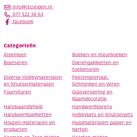
info@ltcleiden.nl
071 522 36 63
facebook
Categorieën
Algemeen
Boeken en Kleurboeken
Boetseren
Dierenpakketten en
toebehoren
Diverse Hobbymaterialen
Feestmateriaal,
en Knutselmaterialen
Schminken en Veren
Fournituren
Glasversiering en
Raamdecoratie
Handvaardigheid
Handwerkgarens
Handwerkpakketten
Hobbysets en Knutselsets
Houten materialen en
Hulpmaterialen papier en
producten
karton