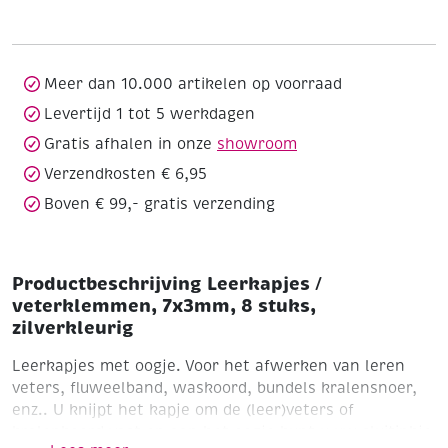
7x3mm,
8
stuks,
zilverkleurig
Meer dan 10.000 artikelen op voorraad
aantal
Levertijd 1 tot 5 werkdagen
Gratis afhalen in onze
showroom
Verzendkosten € 6,95
Boven € 99,- gratis verzending
Productbeschrijving Leerkapjes /
veterklemmen, 7x3mm, 8 stuks,
zilverkleurig
Leerkapjes met oogje. Voor het afwerken van leren
veters, fluweelband, waskoord, bundels kralensnoer,
enz.. U knijpt het kapje om de (leer)veters of
kralenkoord vast en aan het oogje kunt u uw sluitinkje