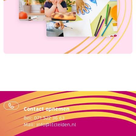
Contact opnemen
Bel: 071 522 36 63
Mail:
info@ltcleiden.nl