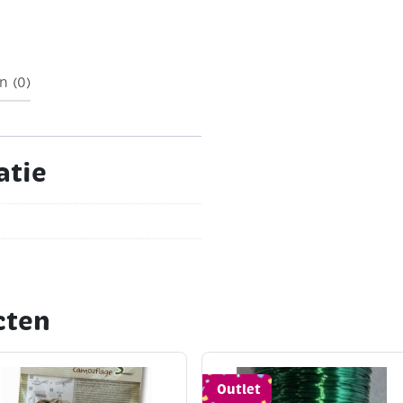
n (0)
atie
cten
Outlet