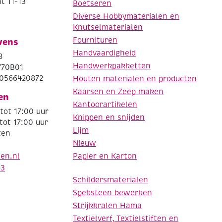
t 11-13
Boetseren
Diverse Hobbymaterialen en
Knutselmaterialen
Fournituren
vens
Handvaardigheid
8
Handwerkpakketten
770B01
0566420872
Houten materialen en producten
Kaarsen en Zeep maken
en
Kantoorartikelen
tot 17:00 uur
Knippen en snijden
tot 17:00 uur
Lijm
ten
Nieuw
Papier en Karton
den.nl
63
Schildersmaterialen
Speksteen bewerken
Strijkkralen Hama
Textielverf, Textielstiften en