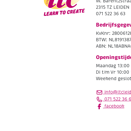
W. Barentzstraa
2315 TZ LEIDEN
071 522 36 63
Bedrijfsgege
KvKnr: 2800612
BTW: NL819138
ABN: NL18ABNA
Openingstijd
Maandag 13:00 
Di t/m Vr 10:00 
Weekend geslo
info@ltclei
071 522 36 
facebook