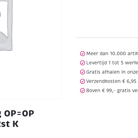
Meer dan 10.000 arti
Levertijd 1 tot 5 wer
Gratis afhalen in onz
Verzendkosten € 6,95
Boven € 99,- gratis v
g OP=OP
st K