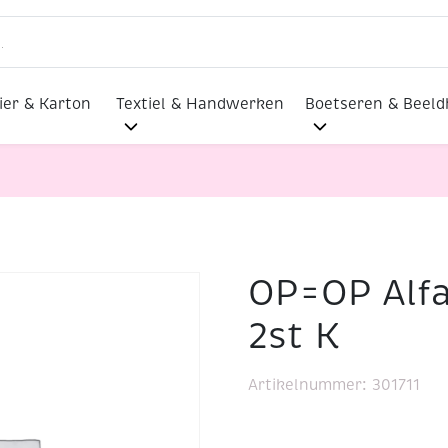
ier & Karton
Textiel & Handwerken
Boetseren & Beel
OP=OP Alf
nger 1cm 2st K
2st K
Artikelnummer:
301711