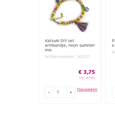
Katsuki DIY set
P
armbandje, neon summer
x
mix
A
Artikelnummer: 302311
€
3,75
(Inc BTW)
Katsuki
P
Toevoegen
-
+
DIY
a
set
3
armbandje,
x
neon
3