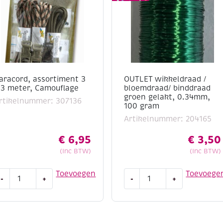
aracord, assortiment 3
OUTLET wikkeldraad /
 3 meter, Camouflage
bloemdraad/ binddraad
groen gelakt, 0.34mm,
rtikelnummer: 307136
100 gram
Artikelnummer: 204165
€
6,95
€
3,50
(Inc BTW)
(Inc BTW)
aracord,
OUTLET
Toevoegen
Toevoege
-
+
-
+
ssortiment
wikkeldraad
/
bloemdraad/
binddraad