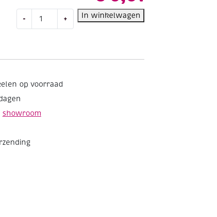
OP=OP
In winkelwagen
-
+
Alfabethanger
1cm
2st
K
aantal
kelen op voorraad
kdagen
e
showroom
erzending