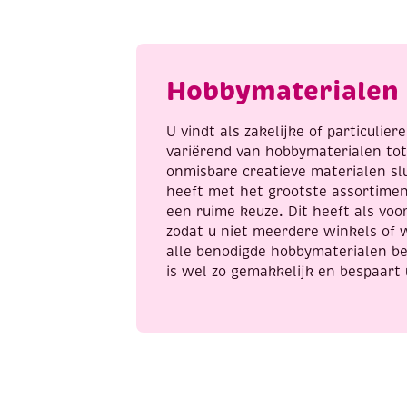
summer
m
mix
C
aantal
a
Hobbymaterialen 
U vindt als zakelijke of particulie
variërend van hobbymaterialen to
onmisbare creatieve materialen sl
heeft met het grootste assortime
een ruime keuze. Dit heeft als voor
zodat u niet meerdere winkels of 
alle benodigde hobbymaterialen be
is wel zo gemakkelijk en bespaart 