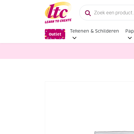
Producten
zoeken
Tekenen & Schilderen
Pap
Outlet
Sieraden maken
OP=OP Alfabetha