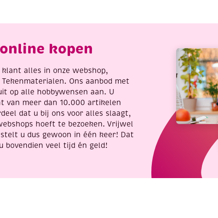
eter,
groen
amouflage
gelakt,
antal
0.34mm,
100
online kopen
gram
aantal
re klant alles in onze webshop,
t Tekenmaterialen. Ons aanbod met
uit op alle hobbywensen aan. U
nt van meer dan 10.000 artikelen
deel dat u bij ons voor alles slaagt,
webshops hoeft te bezoeken. Vrijwel
stelt u dus gewoon in één keer! Dat
u bovendien veel tijd én geld!