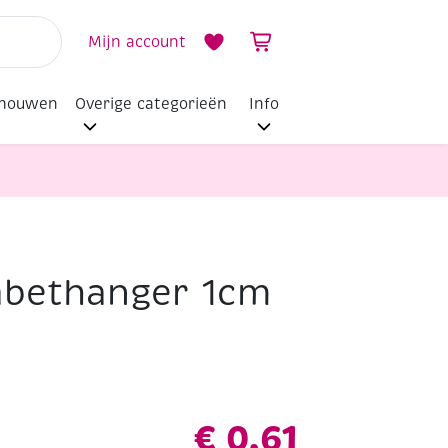
Mijn account
dhouwen
Overige categorieën
Info
abethanger 1cm
€
0,61