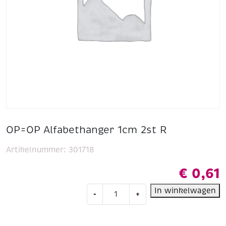
OP=OP Alfabethanger 1cm 2st R
Artikelnummer:
301718
€
0,61
OP=OP
In winkelwagen
-
+
Alfabethanger
1cm
2st