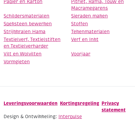
Papier en Karton
Pitriet, Raffia, Touw en
Macramegarens
Schildersmaterialen
Sieraden maken
Speksteen bewerken
Stoffen
Strijkkralen Hama
Tekenmaterialen
Textielverf, Textielstiften
Verf en Inkt
en Textielverharder
Vilt en Wolvilten
Voorjaar
Vormgieten
Leveringsvoorwaarden
Kortingsregeling
Privacy
statement
Design & Ontwikkeling:
Interpulse