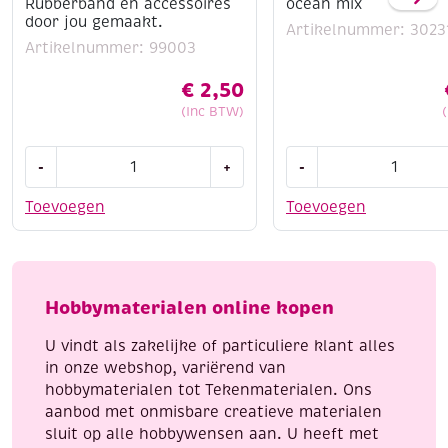
Rubberband en accessoires
ocean mix
door jou gemaakt.
Artikelnummer: 3023
Artikelnummer: 99003
€
2,50
(Inc BTW)
OUTLET
Katsuki
-
+
-
Epic
DIY
Band-
set
Toevoegen
Toevoegen
it,
armbandje,
Rubberband
ocean
en
mix
accessoires
aantal
Hobbymaterialen online kopen
door
jou
U vindt als zakelijke of particuliere klant alles
gemaakt.
in onze webshop, variërend van
aantal
hobbymaterialen tot Tekenmaterialen. Ons
aanbod met onmisbare creatieve materialen
sluit op alle hobbywensen aan. U heeft met