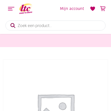
Mijn account
Producten
zoeken
Sieraden maken
OP=OP Alfabethanger 1cm 2st R