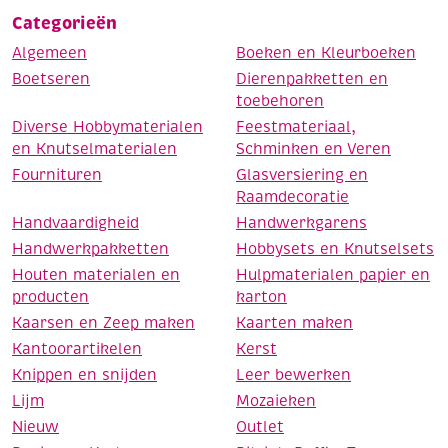
Categorieën
Algemeen
Boeken en Kleurboeken
Boetseren
Dierenpakketten en
toebehoren
Diverse Hobbymaterialen
Feestmateriaal,
en Knutselmaterialen
Schminken en Veren
Fournituren
Glasversiering en
Raamdecoratie
Handvaardigheid
Handwerkgarens
Handwerkpakketten
Hobbysets en Knutselsets
Houten materialen en
Hulpmaterialen papier en
producten
karton
Kaarsen en Zeep maken
Kaarten maken
Kantoorartikelen
Kerst
Knippen en snijden
Leer bewerken
Lijm
Mozaieken
Nieuw
Outlet