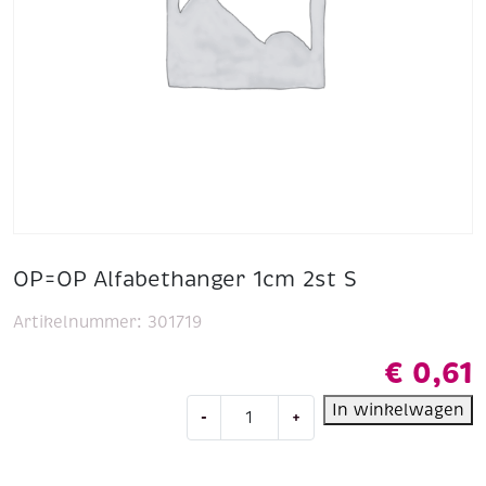
OP=OP Alfabethanger 1cm 2st S
Artikelnummer:
301719
€
0,61
OP=OP
In winkelwagen
-
+
Alfabethanger
1cm
2st