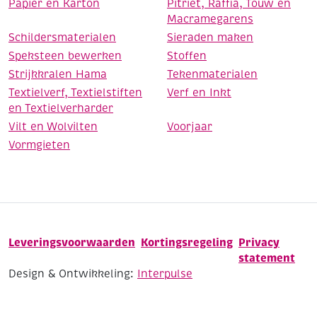
Papier en Karton
Pitriet, Raffia, Touw en
Macramegarens
Schildersmaterialen
Sieraden maken
Speksteen bewerken
Stoffen
Strijkkralen Hama
Tekenmaterialen
Textielverf, Textielstiften
Verf en Inkt
en Textielverharder
Vilt en Wolvilten
Voorjaar
Vormgieten
Leveringsvoorwaarden
Kortingsregeling
Privacy
statement
Design & Ontwikkeling:
Interpulse