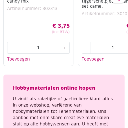
candy mix
tijgerschelpjes DIY 
set camel
Artikelnummer: 302313
Artikelnummer: 3010
€
3,75
(Inc BTW)
Katsuki
Kauri
-
+
-
DIY
schelpjes
set
/
Toevoegen
Toevoegen
armbandje,
tijgerschelpjes
candy
DIY
mix
armband
aantal
set
Hobbymaterialen online kopen
camel
aantal
U vindt als zakelijke of particuliere klant alles
in onze webshop, variërend van
hobbymaterialen tot Tekenmaterialen. Ons
aanbod met onmisbare creatieve materialen
sluit op alle hobbywensen aan. U heeft met