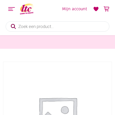
Mijn account
Producten
zoeken
Sieraden maken
OP=OP Alfabethanger 1cm 2st S