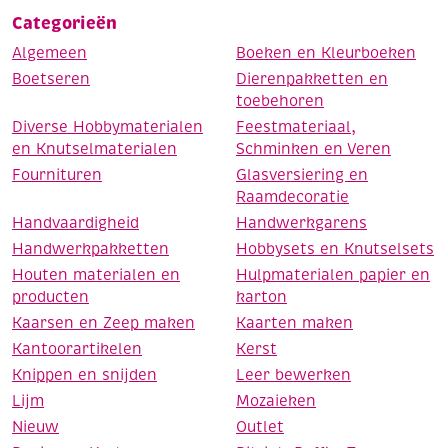
Categorieën
Algemeen
Boeken en Kleurboeken
Boetseren
Dierenpakketten en
toebehoren
Diverse Hobbymaterialen
Feestmateriaal,
en Knutselmaterialen
Schminken en Veren
Fournituren
Glasversiering en
Raamdecoratie
Handvaardigheid
Handwerkgarens
Handwerkpakketten
Hobbysets en Knutselsets
Houten materialen en
Hulpmaterialen papier en
producten
karton
Kaarsen en Zeep maken
Kaarten maken
Kantoorartikelen
Kerst
Knippen en snijden
Leer bewerken
Lijm
Mozaieken
Nieuw
Outlet