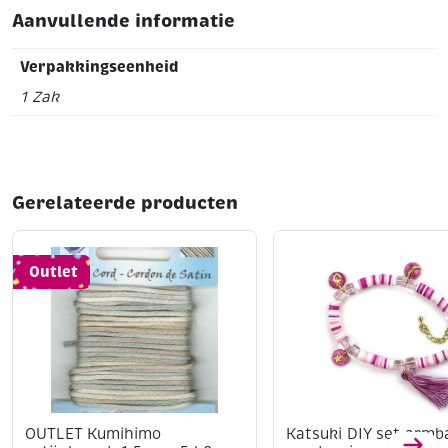
Aanvullende informatie
Verpakkingseenheid
1 Zak
Gerelateerde producten
Outlet
OUTLET Kumihimo
Katsuki DIY set armb