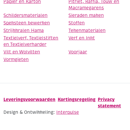
Papier en Karton
Pitriet, Raffia, Touw en
Macramegarens
Schildersmaterialen
Sieraden maken
Speksteen bewerken
Stoffen
Strijkkralen Hama
Tekenmaterialen
Textielverf, Textielstiften
Verf en Inkt
en Textielverharder
Vilt en Wolvilten
Voorjaar
Vormgieten
Leveringsvoorwaarden
Kortingsregeling
Privacy
statement
Design & Ontwikkeling:
Interpulse