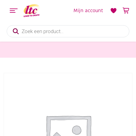
Mijn account
Producten
zoeken
Sieraden maken
OP=OP Alfabethanger 1cm 2st U