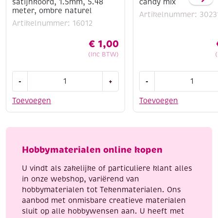
satijnkoord, 1.5mm, 5.48
candy mix
meter, ombre naturel
Artikelnummer: 3023
Artikelnummer: 16012
€
1,00
(Inc BTW)
OUTLET
Katsuki
-
+
-
Kumihimo
DIY
satijnkoord,
set
Toevoegen
Toevoegen
1.5mm,
armbandje,
5.48
candy
meter,
mix
ombre
aantal
Hobbymaterialen online kopen
naturel
aantal
U vindt als zakelijke of particuliere klant alles
in onze webshop, variërend van
hobbymaterialen tot Tekenmaterialen. Ons
aanbod met onmisbare creatieve materialen
sluit op alle hobbywensen aan. U heeft met