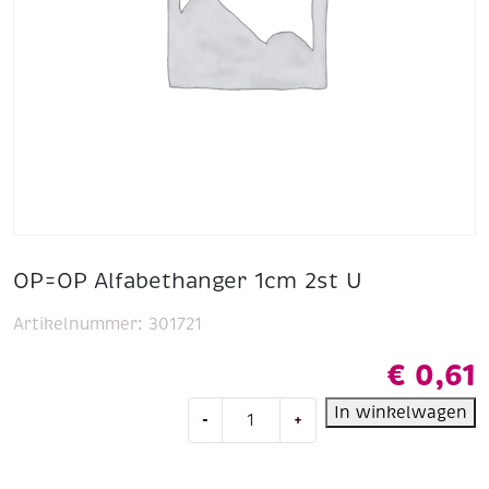
OP=OP Alfabethanger 1cm 2st U
Artikelnummer:
301721
€
0,61
OP=OP
In winkelwagen
-
+
Alfabethanger
1cm
2st