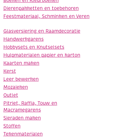
Boeken en Kleurboeken
Dierenpakketten en toebehoren
Feestmateriaal, Schminken en Veren
Glasversiering en Raamdecoratie
Handwerkgarens
Hobbysets en Knutselsets
Hulpmaterialen papier en karton
Kaarten maken
Kerst
Leer bewerken
Mozaieken
Outlet
Pitriet, Raffia, Touw en
Macramegarens
Sieraden maken
Stoffen
Tekenmaterialen