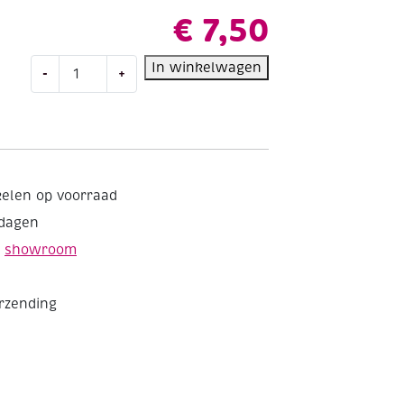
€
7,50
OP=OP
In winkelwagen
-
+
Houten
kralen,
vierkant,
6
mm,
250
kelen op voorraad
stuks,
kdagen
assortiment
aantal
e
showroom
erzending