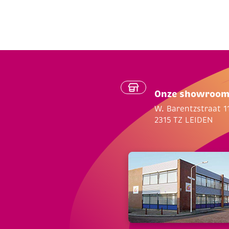
Onze showroo
W. Barentzstraat 1
2315 TZ LEIDEN