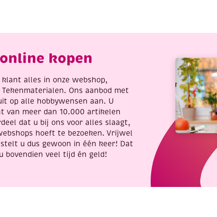
,
ocean
eel
mix
eel
aantal
ieraden
m
online kopen
e
oomen!
antal
re klant alles in onze webshop,
t Tekenmaterialen. Ons aanbod met
uit op alle hobbywensen aan. U
nt van meer dan 10.000 artikelen
deel dat u bij ons voor alles slaagt,
webshops hoeft te bezoeken. Vrijwel
stelt u dus gewoon in één keer! Dat
u bovendien veel tijd én geld!