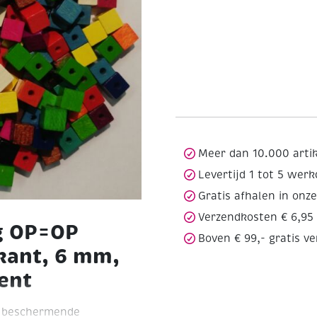
Meer dan 10.000 arti
Levertijd 1 tot 5 wer
Gratis afhalen in onz
Verzendkosten € 6,95
g OP=OP
Boven € 99,- gratis v
kant, 6 mm,
ent
n beschermende