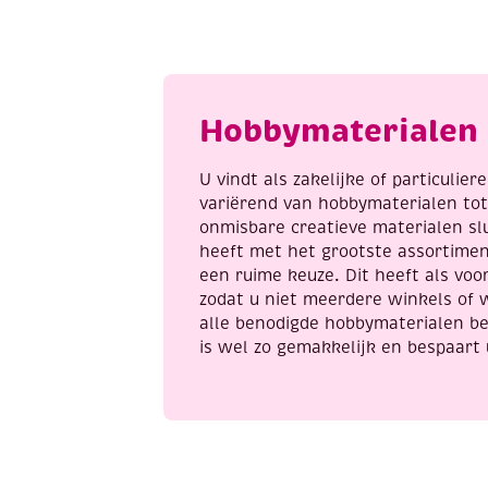
3
It
meter,
h
Pretty
v
pink
s
aantal
o
Hobbymaterialen 
t
l
a
U vindt als zakelijke of particulie
variërend van hobbymaterialen to
onmisbare creatieve materialen sl
heeft met het grootste assortime
een ruime keuze. Dit heeft als voor
zodat u niet meerdere winkels of 
alle benodigde hobbymaterialen be
is wel zo gemakkelijk en bespaart 