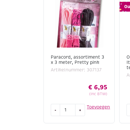
Ou
Paracord, assortiment 3
O
x 3 meter, Pretty pink
I
t
Artikelnummer: 307137
A
€
6,95
(Inc BTW)
Paracord,
O
Toevoegen
-
+
assortiment
H
3
O
x
B