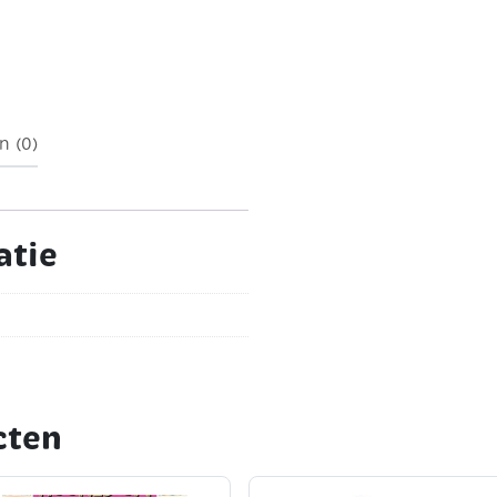
k à 250 stuks
n (0)
atie
cten