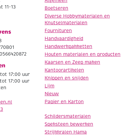
.
Algemeen
t 11-13
Boetseren
Diverse Hobbymaterialen en
Knutselmaterialen
Fournituren
vens
Handvaardigheid
8
Handwerkpakketten
770B01
0566420872
Houten materialen en producten
Kaarsen en Zeep maken
en
Kantoorartikelen
tot 17:00 uur
Knippen en snijden
tot 17:00 uur
Lijm
ten
Nieuw
Papier en Karton
den.nl
63
Schildersmaterialen
Speksteen bewerken
Strijkkralen Hama