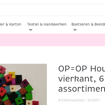
ier & Karton
Textiel & Handwerken
Boetseren & Beel
OP=OP Hou
alen, vierkant, 6 mm, 250 stuks, assortiment
vierkant, 
assortimen
Artikelnummer:
303501