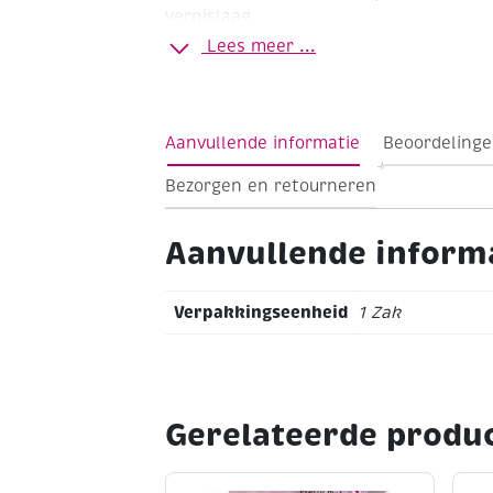
vernislaag.
Lees meer ...
Vierkant
Formaat 6 mm
Assortiment
Za
Aanvullende informatie
Beoordelinge
Bezorgen en retourneren
Aanvullende inform
Verpakkingseenheid
1 Zak
Gerelateerde produ