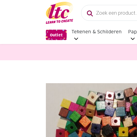
Producten
zoeken
Tekenen & Schilderen
Pap
Outlet
Sieraden maken
OP=OP Houten kr