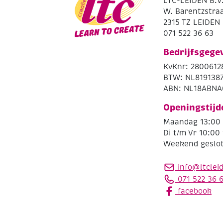
LTC-LEIDEN B.V
W. Barentzstraa
2315 TZ LEIDEN
071 522 36 63
Bedrijfsgege
KvKnr: 2800612
BTW: NL819138
ABN: NL18ABNA
Openingstijd
Maandag 13:00 
Di t/m Vr 10:00 
Weekend geslo
info@ltclei
071 522 36 
facebook