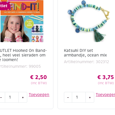
tlet
UTLET Hooked On Band-
Katsuki DIY set
t, heel veel sieraden om
armbandje, ocean mix
e loomen!
Artikelnummer: 302312
rtikelnummer: 99005
€
2,50
€
3,75
(Inc BTW)
(Inc BTW)
UTLET
Katsuki
Toevoegen
Toevoege
-
+
-
+
ooked
DIY
n
set
and-
armbandje,