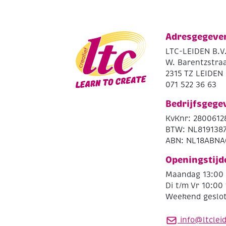
Adresgegeve
LTC-LEIDEN B.V
W. Barentzstraa
2315 TZ LEIDEN
071 522 36 63
Bedrijfsgege
KvKnr: 2800612
BTW: NL819138
ABN: NL18ABNA
Openingstijd
Maandag 13:00 
Di t/m Vr 10:00 
Weekend geslo
info@ltclei