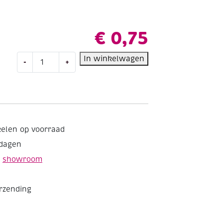
€
0,75
OUTLET
In winkelwagen
-
+
Aanbuigoogjes/knijpringetjes,
rond,
120
stuks,
6
mm
kelen op voorraad
antiek
kdagen
koper
aantal
e
showroom
erzending