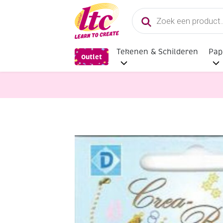
Producten
zoeken
Tekenen & Schilderen
Pap
Outlet
Sieraden maken
OUTLET Aanbuigoo