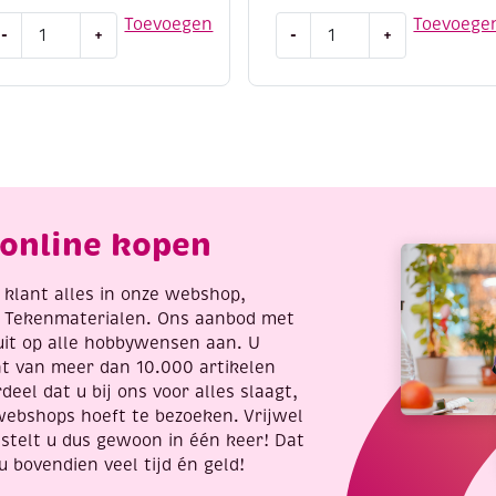
UTLET
Katsuki
Toevoegen
Toevoege
-
+
-
+
umihimo
DIY
atijnkoord,
set
.5mm,
armbandje,
.48
candy
eter,
mix
oze
aantal
antal
online kopen
re klant alles in onze webshop,
t Tekenmaterialen. Ons aanbod met
uit op alle hobbywensen aan. U
nt van meer dan 10.000 artikelen
deel dat u bij ons voor alles slaagt,
webshops hoeft te bezoeken. Vrijwel
stelt u dus gewoon in één keer! Dat
u bovendien veel tijd én geld!