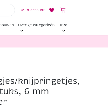
Mijn account
dhouwen
Overige categorieën
Info
jes/knijpringetjes,
stuks, 6 mm
er