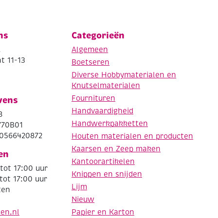
ns
Categorieën
.
Algemeen
t 11-13
Boetseren
Diverse Hobbymaterialen en
Knutselmaterialen
Fournituren
vens
Handvaardigheid
8
Handwerkpakketten
770B01
0566420872
Houten materialen en producten
Kaarsen en Zeep maken
en
Kantoorartikelen
tot 17:00 uur
Knippen en snijden
tot 17:00 uur
Lijm
ten
Nieuw
Papier en Karton
den.nl