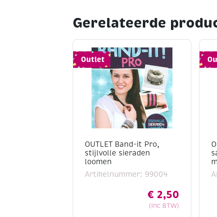
Gerelateerde produ
Outlet
Ou
OUTLET Band-it Pro,
O
stijlvolle sieraden
s
loomen
m
Artikelnummer: 99004
A
€
2,50
(Inc BTW)