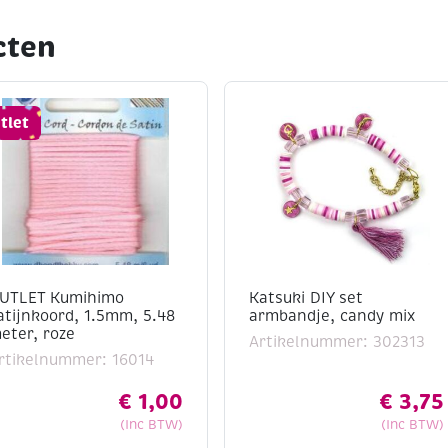
cten
tlet
UTLET Kumihimo
Katsuki DIY set
atijnkoord, 1.5mm, 5.48
armbandje, candy mix
eter, roze
Artikelnummer: 302313
rtikelnummer: 16014
€
1,00
€
3,75
(Inc BTW)
(Inc BTW)