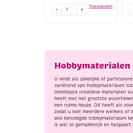
OUTLET
O
Toevoegen
-
+
Band-
K
it
s
Pro,
1
stijlvolle
5
sieraden
m
loomen
r
aantal
a
Hobbymaterialen 
U vindt als zakelijke of particulie
variërend van hobbymaterialen to
onmisbare creatieve materialen sl
heeft met het grootste assortime
een ruime keuze. Dit heeft als voor
zodat u niet meerdere winkels of 
alle benodigde hobbymaterialen be
is wel zo gemakkelijk en bespaart 