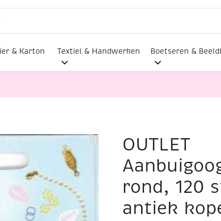
ier & Karton
Textiel & Handwerken
Boetseren & Beel
OUTLET
gjes/knijpringetjes, rond, 120 stuks, 6 mm antiek koper
Aanbuigoog
rond, 120 
antiek kop