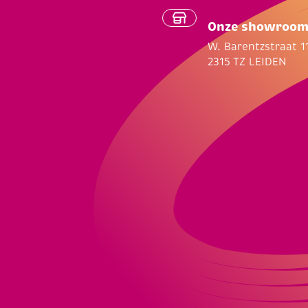
Onze showroo
W. Barentzstraat 1
2315 TZ LEIDEN