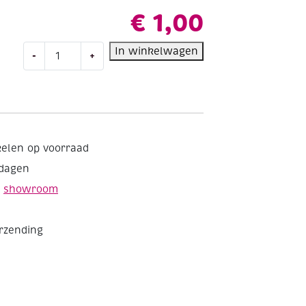
€
1,00
OUTLET
In winkelwagen
-
+
Alu
draad
/
aluminiumdraad,
0.5
mm,
kelen op voorraad
25
kdagen
meter
koperkleur
e
showroom
aantal
erzending