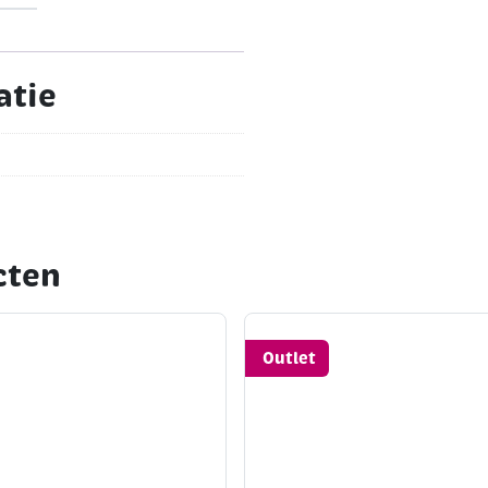
atie
cten
Outlet