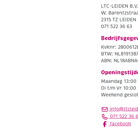
LTC-LEIDEN B.V
W. Barentzstraa
2315 TZ LEIDEN
071 522 36 63
Bedrijfsgege
KvKnr: 2800612
BTW: NL819138
ABN: NL18ABNA
Openingstijd
Maandag 13:00 
Di t/m Vr 10:00 
Weekend geslo
info@ltclei
071 522 36 
facebook