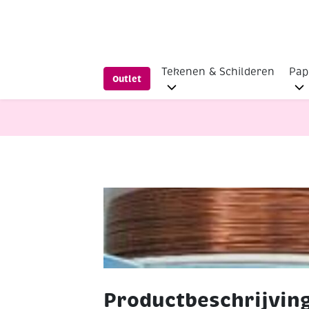
Tekenen & Schilderen
Pap
Outlet
Sieraden maken
OUTLET Alu draa
Productbeschrijvin