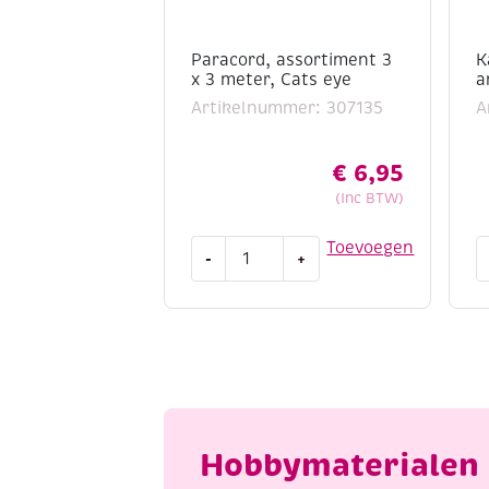
Paracord, assortiment 3
K
x 3 meter, Cats eye
a
Artikelnummer: 307135
A
€
6,95
(Inc BTW)
Paracord,
K
Toevoegen
-
+
assortiment
D
3
s
x
a
3
o
meter,
m
Cats
a
eye
aantal
Hobbymaterialen 