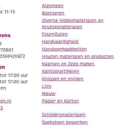
.
Algemeen
t 11-13
Boetseren
Diverse Hobbymaterialen en
Knutselmaterialen
Fournituren
vens
Handvaardigheid
8
Handwerkpakketten
770B01
0566420872
Houten materialen en producten
Kaarsen en Zeep maken
en
Kantoorartikelen
tot 17:00 uur
Knippen en snijden
tot 17:00 uur
Lijm
ten
Nieuw
Papier en Karton
den.nl
63
Schildersmaterialen
Speksteen bewerken