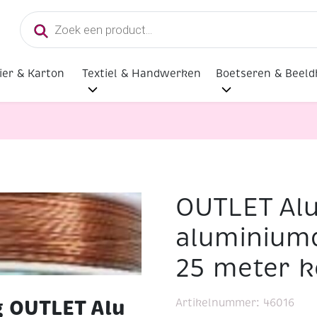
Producten
zoeken
ier & Karton
Textiel & Handwerken
Boetseren & Beel
OUTLET Alu
d / aluminiumdraad, 0.5 mm, 25 meter koperkleur
aluminium
25 meter k
g OUTLET Alu
Artikelnummer:
46016