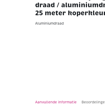
draad / aluminiumd
25 meter koperkleu
Aluminiumdraad
0.5 mm
25 meter
koperkleur
Aanvullende informatie
Beoordelinge