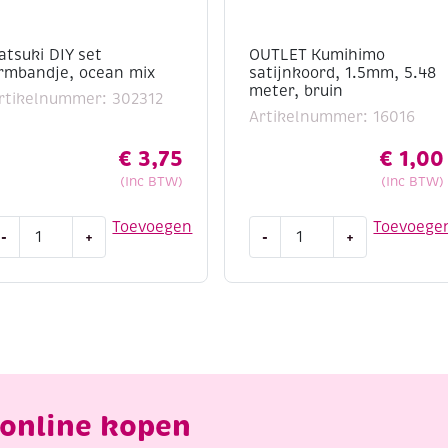
atsuki DIY set
OUTLET Kumihimo
rmbandje, ocean mix
satijnkoord, 1.5mm, 5.48
meter, bruin
rtikelnummer: 302312
Artikelnummer: 16016
€
3,75
€
1,00
(Inc BTW)
(Inc BTW)
atsuki
OUTLET
Toevoegen
Toevoege
-
+
-
+
IY
Kumihimo
et
satijnkoord,
rmbandje,
1.5mm,
cean
5.48
ix
meter,
antal
bruin
aantal
online kopen