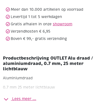
0.7
mm,
Meer dan 10.000 artikelen op voorraad
25
Levertijd 1 tot 5 werkdagen
meter
Gratis afhalen in onze
showroom
lichtblauw
aantal
Verzendkosten € 6,95
Boven € 99,- gratis verzending
Productbeschrijving OUTLET Alu draad /
aluminiumdraad, 0.7 mm, 25 meter
lichtblauw
Aluminiumdraad
0.7 mm
25 meter
lichtblauw
Lees meer ...