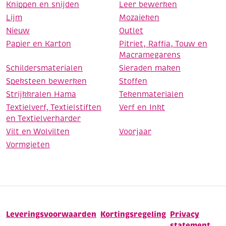
Knippen en snijden
Leer bewerken
Lijm
Mozaieken
Nieuw
Outlet
Papier en Karton
Pitriet, Raffia, Touw en
Macramegarens
Schildersmaterialen
Sieraden maken
Speksteen bewerken
Stoffen
Strijkkralen Hama
Tekenmaterialen
Textielverf, Textielstiften
Verf en Inkt
en Textielverharder
Vilt en Wolvilten
Voorjaar
Vormgieten
Leveringsvoorwaarden
Kortingsregeling
Privacy
statement