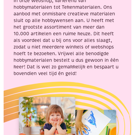
in onze webshop, variërend van
loomen!
hobbymaterialen tot Tekenmaterialen. Ons
aantal
aanbod met onmisbare creatieve materialen
sluit op alle hobbywensen aan. U heeft met
het grootste assortiment van meer dan
10.000 artikelen een ruime keuze. Dit heeft
als voordeel dat u bij ons voor alles slaagt,
zodat u niet meerdere winkels of webshops
hoeft te bezoeken. Vrijwel alle benodigde
hobbymaterialen bestelt u dus gewoon in één
keer! Dat is wel zo gemakkelijk en bespaart u
bovendien veel tijd én geld!