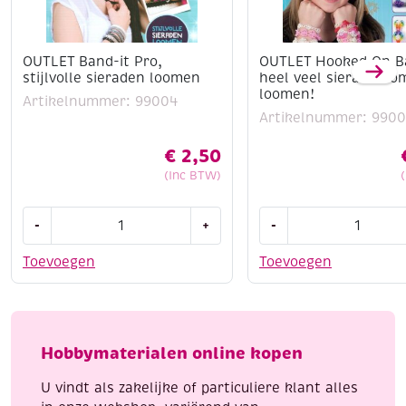
OUTLET Band-it Pro,
OUTLET Hooked On Ba
stijlvolle sieraden loomen
heel veel sieraden o
loomen!
Artikelnummer: 99004
Artikelnummer: 990
€
2,50
(Inc BTW)
OUTLET
OUTLET
-
+
-
Band-
Hooked
it
On
Toevoegen
Toevoegen
Pro,
Band-
stijlvolle
It,
sieraden
heel
loomen
veel
Hobbymaterialen online kopen
aantal
sieraden
om
U vindt als zakelijke of particuliere klant alles
te