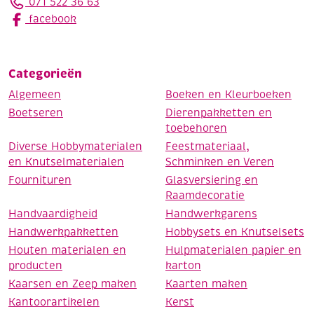
071 522 36 63
facebook
Categorieën
Algemeen
Boeken en Kleurboeken
Boetseren
Dierenpakketten en
toebehoren
Diverse Hobbymaterialen
Feestmateriaal,
en Knutselmaterialen
Schminken en Veren
Fournituren
Glasversiering en
Raamdecoratie
Handvaardigheid
Handwerkgarens
Handwerkpakketten
Hobbysets en Knutselsets
Houten materialen en
Hulpmaterialen papier en
producten
karton
Kaarsen en Zeep maken
Kaarten maken
Kantoorartikelen
Kerst