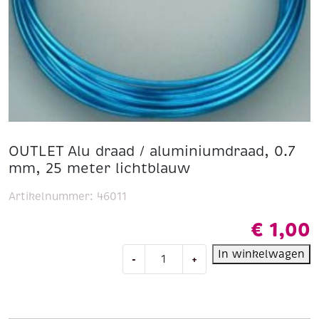
OUTLET Alu draad / aluminiumdraad, 0.7
mm, 25 meter lichtblauw
Artikelnummer:
46011
€
1,00
OUTLET
In winkelwagen
-
+
Alu
draad
/
aluminiumdraad,