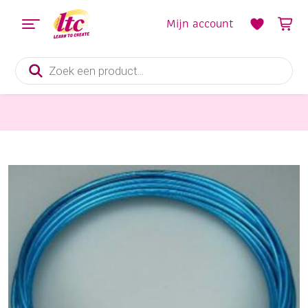
Mijn account
Producten
zoeken
Sieraden maken
OUTLET Alu draad / aluminiumdraad, 0.7 mm, 25 meter lichtblauw