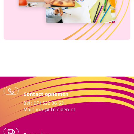
Contact opnemen
Bel: 071 522 36 63
Mail:
info@ltcleiden.nl