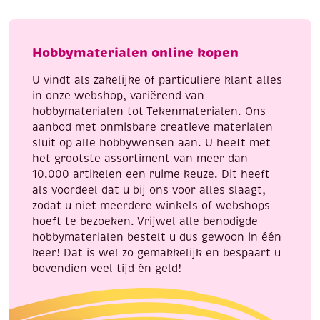
3
5.48
meter,
meter,
Cats
brons
Hobbymaterialen online kopen
eye
aantal
aantal
U vindt als zakelijke of particuliere klant alles
in onze webshop, variërend van
hobbymaterialen tot Tekenmaterialen. Ons
aanbod met onmisbare creatieve materialen
sluit op alle hobbywensen aan. U heeft met
het grootste assortiment van meer dan
10.000 artikelen een ruime keuze. Dit heeft
als voordeel dat u bij ons voor alles slaagt,
zodat u niet meerdere winkels of webshops
hoeft te bezoeken. Vrijwel alle benodigde
hobbymaterialen bestelt u dus gewoon in één
keer! Dat is wel zo gemakkelijk en bespaart u
bovendien veel tijd én geld!