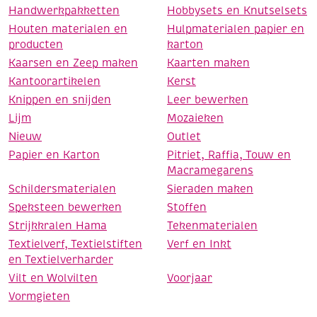
Handwerkpakketten
Hobbysets en Knutselsets
Houten materialen en
Hulpmaterialen papier en
producten
karton
Kaarsen en Zeep maken
Kaarten maken
Kantoorartikelen
Kerst
Knippen en snijden
Leer bewerken
Lijm
Mozaieken
Nieuw
Outlet
Papier en Karton
Pitriet, Raffia, Touw en
Macramegarens
Schildersmaterialen
Sieraden maken
Speksteen bewerken
Stoffen
Strijkkralen Hama
Tekenmaterialen
Textielverf, Textielstiften
Verf en Inkt
en Textielverharder
Vilt en Wolvilten
Voorjaar
Vormgieten