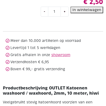
€
2,50
OUTLET
In winkelwagen
-
+
Katoenen
waskoord
/
waxkoord,
2mm,
10
Meer dan 10.000 artikelen op voorraad
meter,
Levertijd 1 tot 5 werkdagen
kiwi
Gratis afhalen in onze
showroom
aantal
Verzendkosten € 6,95
Boven € 99,- gratis verzending
Productbeschrijving OUTLET Katoenen
waskoord / waxkoord, 2mm, 10 meter, kiwi
Veelgebruikt stevig katoenkoord voorzien van een