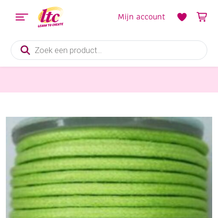
Mijn account
Producten
zoeken
Sieraden maken
OUTLET Katoenen waskoord / waxkoord, 2mm, 10 meter, kiwi