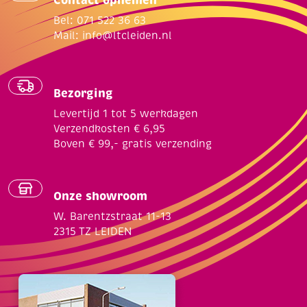
Contact opnemen
Bel: 071 522 36 63
Mail:
info@ltcleiden.nl
Bezorging
Levertijd 1 tot 5 werkdagen
Verzendkosten € 6,95
Boven € 99,- gratis verzending
Onze showroom
W. Barentzstraat 11-13
2315 TZ LEIDEN