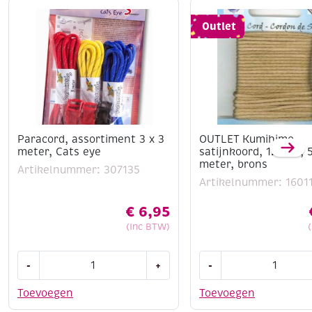
Outlet
Paracord, assortiment 3 x 3
OUTLET Kumihimo
meter, Cats eye
satijnkoord, 1.5mm, 
meter, brons
Artikelnummer: 307135
Artikelnummer: 1601
€
6,95
(Inc BTW)
Paracord,
OUTLET
-
+
-
assortiment
Kumihimo
3
satijnkoord,
Toevoegen
Toevoegen
x
1.5mm,