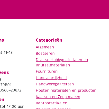
ns
Categorieën
.
Algemeen
t 11-13
Boetseren
Diverse Hobbymaterialen en
Knutselmaterialen
Fournituren
vens
Handvaardigheid
8
Handwerkpakketten
770B01
0566420872
Houten materialen en producten
Kaarsen en Zeep maken
en
Kantoorartikelen
tot 17:00 uur