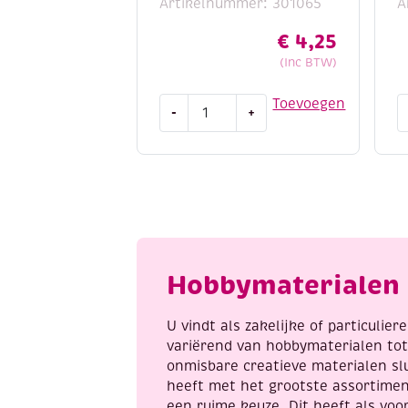
Artikelnummer: 301065
A
€
4,25
(Inc BTW)
Kauri
O
Toevoegen
-
+
schelpjes
K
/
s
tijgerschelpjes
1
DIY
5
armband
m
set
b
camel
a
aantal
Hobbymaterialen 
U vindt als zakelijke of particulie
variërend van hobbymaterialen to
onmisbare creatieve materialen sl
heeft met het grootste assortime
een ruime keuze. Dit heeft als voor