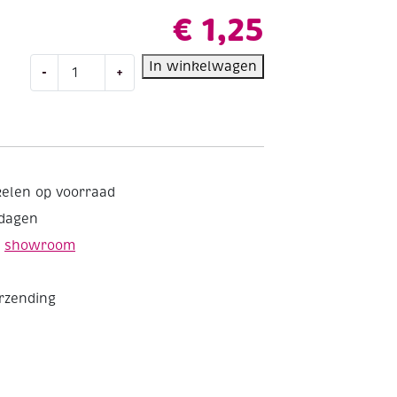
€
1,25
OUTLET
In winkelwagen
-
+
Kunststof
kralen
sunburst,
18
mm,
100
kelen op voorraad
stuks,
kdagen
wit
aantal
e
showroom
erzending