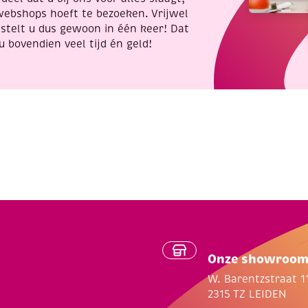
webshops hoeft te bezoeken. Vrijwel
stelt u dus gewoon in één keer! Dat
u bovendien veel tijd én geld!
Onze showroo
W. Barentzstraat 1
2315 TZ LEIDEN