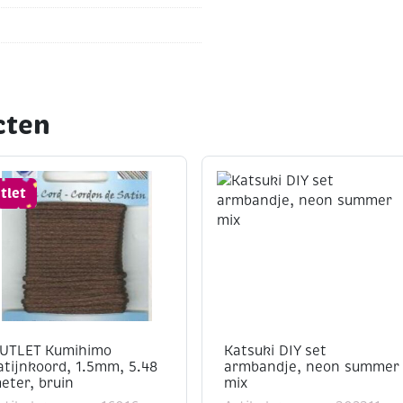
HOEVEELHEID: ca. 100
cten
tlet
UTLET Kumihimo
Katsuki DIY set
atijnkoord, 1.5mm, 5.48
armbandje, neon summer
eter, bruin
mix