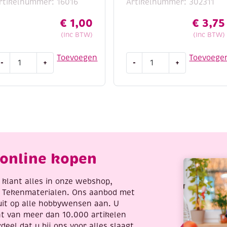
rtikelnummer: 16016
Artikelnummer: 302311
€
1,00
€
3,75
(Inc BTW)
(Inc BTW)
UTLET
Katsuki
Toevoegen
Toevoege
-
+
-
+
umihimo
DIY
atijnkoord,
set
.5mm,
armbandje,
.48
neon
eter,
summer
ruin
mix
antal
aantal
online kopen
re klant alles in onze webshop,
t Tekenmaterialen. Ons aanbod met
uit op alle hobbywensen aan. U
nt van meer dan 10.000 artikelen
deel dat u bij ons voor alles slaagt,