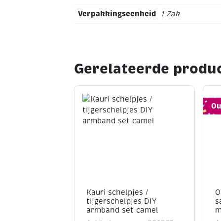
opaak
MATERIAAL: Polystyreen plastic
kralen per verpakking
Verpakkingseenheid
1 Zak
18 mm
wit opaak
ongeveer 100 stuks
Gerelateerde produ
Ou
Kauri schelpjes /
O
tijgerschelpjes DIY
s
armband set camel
m