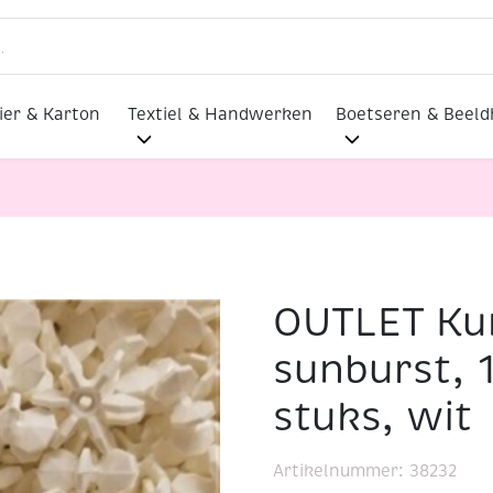
ier & Karton
Textiel & Handwerken
Boetseren & Beel
OUTLET Kun
 kralen sunburst, 18 mm, 100 stuks, wit
sunburst, 
stuks, wit
Artikelnummer:
38232