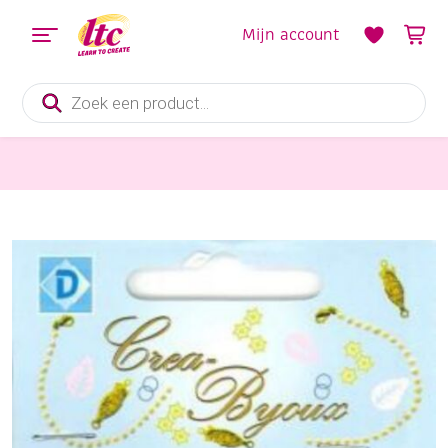
Mijn account
Producten
zoeken
Sieraden maken
OUTLET Leerkapjes / veterklemmen, 12x5mm, 35 stuks, goudkleurig