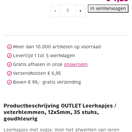
OUTLET
In winkelwagen
-
+
Leerkapjes
/
veterklemmen,
12x5mm,
35
stuks,
Meer dan 10.000 artikelen op voorraad
goudkleurig
Levertijd 1 tot 5 werkdagen
aantal
Gratis afhalen in onze
showroom
Verzendkosten € 6,95
Boven € 99,- gratis verzending
Productbeschrijving OUTLET Leerkapjes /
veterklemmen, 12x5mm, 35 stuks,
goudkleurig
Leerkapjes met oogje. Voor het afwerken van leren