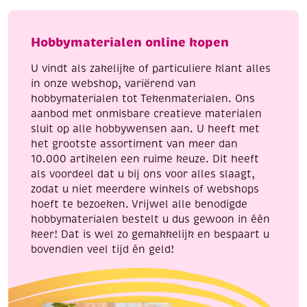
heel
mix
veel
aantal
Hobbymaterialen online kopen
sieraden
om
U vindt als zakelijke of particuliere klant alles
te
in onze webshop, variërend van
loomen!
hobbymaterialen tot Tekenmaterialen. Ons
aantal
aanbod met onmisbare creatieve materialen
sluit op alle hobbywensen aan. U heeft met
het grootste assortiment van meer dan
10.000 artikelen een ruime keuze. Dit heeft
als voordeel dat u bij ons voor alles slaagt,
zodat u niet meerdere winkels of webshops
hoeft te bezoeken. Vrijwel alle benodigde
hobbymaterialen bestelt u dus gewoon in één
keer! Dat is wel zo gemakkelijk en bespaart u
bovendien veel tijd én geld!