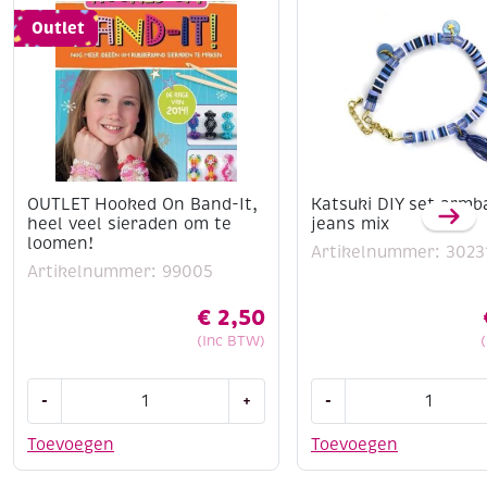
Outlet
OUTLET Hooked On Band-It,
Katsuki DIY set armb
heel veel sieraden om te
jeans mix
loomen!
Artikelnummer: 3023
Artikelnummer: 99005
€
2,50
(Inc BTW)
OUTLET
Katsuki
-
+
-
Hooked
DIY
On
set
Toevoegen
Toevoegen
Band-
armbandje,
It,
jeans