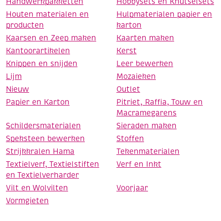
Handwerkpakketten
Hobbysets en Knutselsets
Houten materialen en
Hulpmaterialen papier en
producten
karton
Kaarsen en Zeep maken
Kaarten maken
Kantoorartikelen
Kerst
Knippen en snijden
Leer bewerken
Lijm
Mozaieken
Nieuw
Outlet
Papier en Karton
Pitriet, Raffia, Touw en
Macramegarens
Schildersmaterialen
Sieraden maken
Speksteen bewerken
Stoffen
Strijkkralen Hama
Tekenmaterialen
Textielverf, Textielstiften
Verf en Inkt
en Textielverharder
Vilt en Wolvilten
Voorjaar
Vormgieten