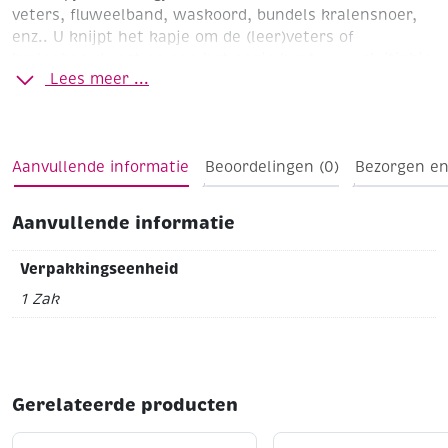
veters, fluweelband, waskoord, bundels kralensnoer,
enz.. U knijpt het kapje om de (leer)veters of
kralenkoord vast en aan het oogje kunt u uw sluitinkje
Lees meer ...
bevestigen. Voor extra zekerheid maakt u hierbij
gebruik van een druppeltje sieradenlijm.
Formaat 12 x 5 mm
Zakje à 35 stuks
Goud
Aanvullende informatie
Beoordelingen (0)
Bezorgen en
Aanvullende informatie
Verpakkingseenheid
1 Zak
Gerelateerde producten