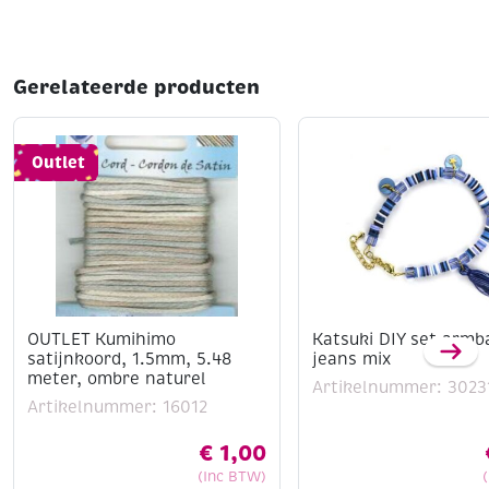
maakt het een veelzijdige keuze voor diverse
sieradenontwerpen. Dit type draad is ideaal voor
projecten waarbij zowel esthetiek als functionaliteit
belangrijk zijn.
Gerelateerde producten
Outlet
OUTLET Kumihimo
Katsuki DIY set armb
satijnkoord, 1.5mm, 5.48
jeans mix
meter, ombre naturel
Artikelnummer: 3023
Artikelnummer: 16012
€
1,00
(Inc BTW)