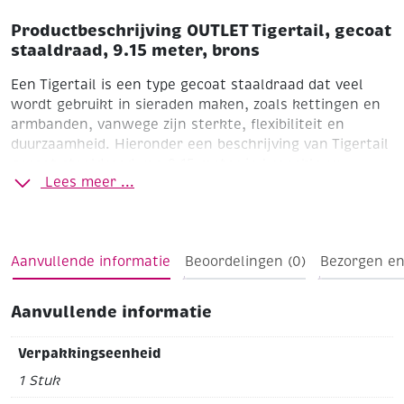
Productbeschrijving OUTLET Tigertail, gecoat
staaldraad, 9.15 meter, brons
Een Tigertail is een type gecoat staaldraad dat veel
wordt gebruikt in sieraden maken, zoals kettingen en
armbanden, vanwege zijn sterkte, flexibiliteit en
duurzaamheid. Hieronder een beschrijving van Tigertail
gecoat staaldraad van 9,15 meter in bronskleur:
Lees meer ...
Beschrijving:
Type : Tigertail gecoat staaldraad
Lengte : 9,15 meter
Kleur : Brons
Materiaal : Meerdere fijne
staaldraadkernen, omhuld met een beschermende
Aanvullende informatie
Beoordelingen (0)
Bezorgen en
nyloncoating
Kenmerken :
Aanvullende informatie
Sterk en duurzaam
Flexibel, maar behoudt zijn vorm
goed
Geschikt voor het rijgen van kralen en het maken
van sieraden
Bestand tegen slijtage en geschikt voor
Verpakkingseenheid
gebruik met metalen, glazen of houten kralen
De
1 Stuk
bronzen kleur zorgt voor een elegante uitstraling en