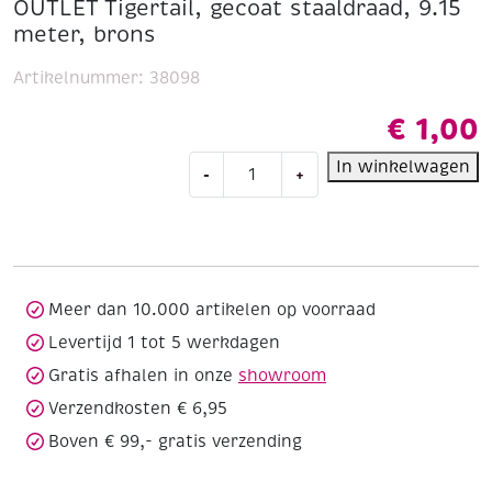
OUTLET Tigertail, gecoat staaldraad, 9.15
meter, brons
Artikelnummer:
38098
€
1,00
OUTLET
In winkelwagen
-
+
Tigertail,
gecoat
staaldraad,
9.15
meter,
brons
Meer dan 10.000 artikelen op voorraad
aantal
Levertijd 1 tot 5 werkdagen
Gratis afhalen in onze
showroom
Verzendkosten € 6,95
Boven € 99,- gratis verzending