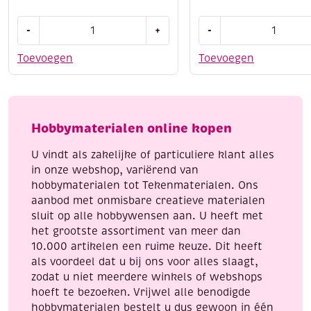
OUTLET
Katsuki
-
+
-
Kumihimo
DIY
satijnkoord,
set
Toevoegen
Toevoegen
1.5mm,
armbandje,
5.48
jeans
meter,
mix
ombre
aantal
Hobbymaterialen online kopen
naturel
aantal
U vindt als zakelijke of particuliere klant alles
in onze webshop, variërend van
hobbymaterialen tot Tekenmaterialen. Ons
aanbod met onmisbare creatieve materialen
sluit op alle hobbywensen aan. U heeft met
het grootste assortiment van meer dan
10.000 artikelen een ruime keuze. Dit heeft
als voordeel dat u bij ons voor alles slaagt,
zodat u niet meerdere winkels of webshops
hoeft te bezoeken. Vrijwel alle benodigde
hobbymaterialen bestelt u dus gewoon in één