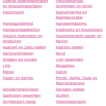
Diverse Hobbymaterialen
Feestmateriaal,
en Knutselmaterialen
Schminken en Veren
Fournituren
Glasversiering en
Raamdecoratie
Handvaardigheid
Handwerkgarens
Handwerkpakketten
Hobbysets en Knutselsets
Houten materialen en
Hulpmaterialen papier en
producten
karton
Kaarsen en Zeep maken
Kaarten maken
Kantoorartikelen
Kerst
Knippen en snijden
Leer bewerken
Lijm
Mozaieken
Nieuw
Outlet
Papier en Karton
Pitriet, Raffia, Touw en
Macramegarens
Schildersmaterialen
Sieraden maken
Speksteen bewerken
Stoffen
Strijkkralen Hama
Tekenmaterialen