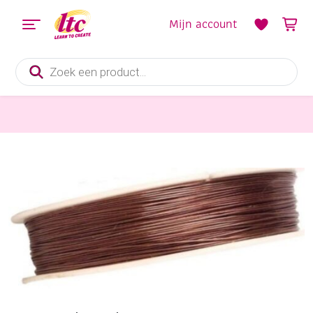
Mijn account
Producten
zoeken
Sieraden maken
OUTLET Tigertail, gecoat staaldraad, 9.15 meter, brons