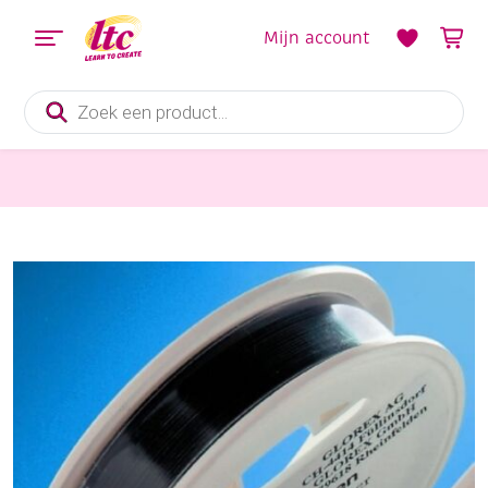
Mijn account
Producten
zoeken
Sieraden maken
OUTLET Zwart nylondraad, 0.25mm, 91.5 meter