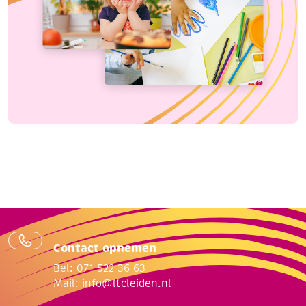
Contact opnemen
Bel: 071 522 36 63
Mail:
info@ltcleiden.nl