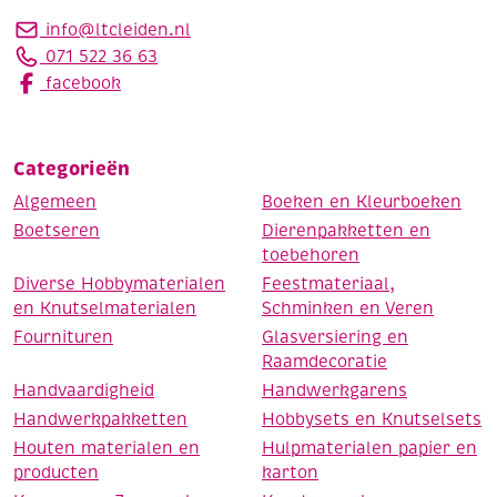
info@ltcleiden.nl
071 522 36 63
facebook
Categorieën
Algemeen
Boeken en Kleurboeken
Boetseren
Dierenpakketten en
toebehoren
Diverse Hobbymaterialen
Feestmateriaal,
en Knutselmaterialen
Schminken en Veren
Fournituren
Glasversiering en
Raamdecoratie
Handvaardigheid
Handwerkgarens
Handwerkpakketten
Hobbysets en Knutselsets
Houten materialen en
Hulpmaterialen papier en
producten
karton