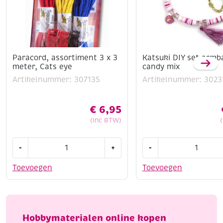
Paracord, assortiment 3 x 3
Katsuki DIY set armb
meter, Cats eye
candy mix
Artikelnummer: 307135
Artikelnummer: 3023
€
6,95
(Inc BTW)
Paracord,
Katsuki
-
+
-
assortiment
DIY
3
set
Toevoegen
Toevoegen
x
armbandje,
3
candy
meter,
mix
Cats
aantal
Hobbymaterialen online kopen
eye