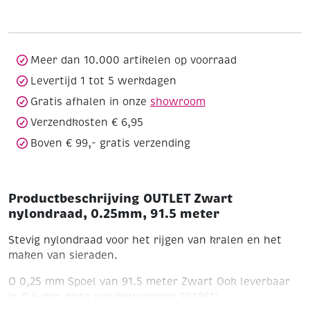
0.25mm,
91.5
meter
aantal
Meer dan 10.000 artikelen op voorraad
Levertijd 1 tot 5 werkdagen
Gratis afhalen in onze
showroom
Verzendkosten € 6,95
Boven € 99,- gratis verzending
Productbeschrijving OUTLET Zwart
nylondraad, 0.25mm, 91.5 meter
Stevig nylondraad voor het rijgen van kralen en het
maken van sieraden.
Ø 0,25 mm
Spoel van 91.5 meter
Zwart
Ook leverbaar
in 0,4 mm dikte (artikelnummer 301861)