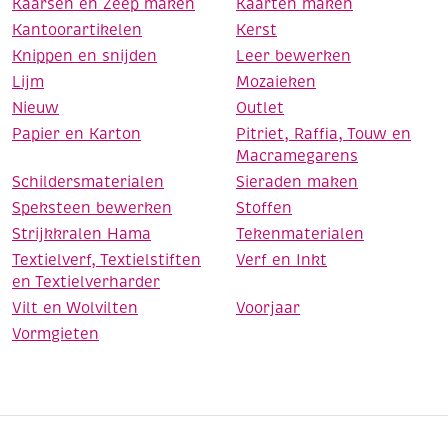
Kaarsen en Zeep maken
Kaarten maken
Kantoorartikelen
Kerst
Knippen en snijden
Leer bewerken
Lijm
Mozaieken
Nieuw
Outlet
Papier en Karton
Pitriet, Raffia, Touw en
Macramegarens
Schildersmaterialen
Sieraden maken
Speksteen bewerken
Stoffen
Strijkkralen Hama
Tekenmaterialen
Textielverf, Textielstiften
Verf en Inkt
en Textielverharder
Vilt en Wolvilten
Voorjaar
Vormgieten