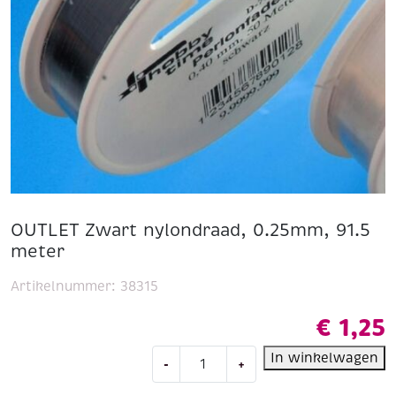
OUTLET Zwart nylondraad, 0.25mm, 91.5
meter
Artikelnummer:
38315
€
1,25
OUTLET
In winkelwagen
-
+
Zwart
nylondraad,