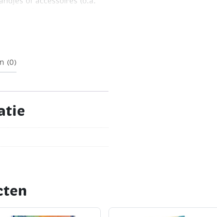
ndjes of accessoires (o.a.
 Lengte 5 meter.
 knoopraam (artikelnummer
n (0)
atie
cten