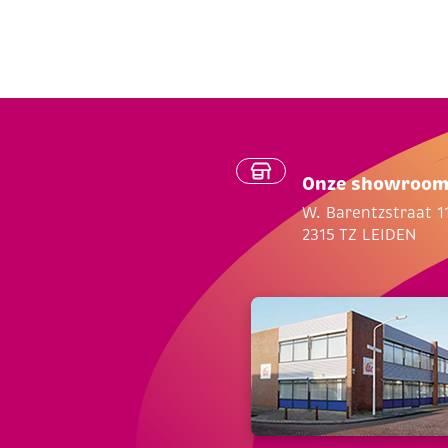
Onze showroo
W. Barentzstraat 1
2315 TZ LEIDEN