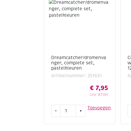
Dreamcatcher/dromenva
C
nger, complete set,
w
pastelkleuren
1
Artikelnummer: 251631
A
€
7,95
(Inc BTW)
Dreamcatcher/dromenvanger,
C
Toevoegen
-
+
complete
w
set,
w
pastelkleuren
a