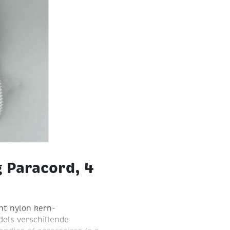
 Paracord, 4
ht nylon kern-
els verschillende