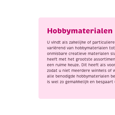
aantal
1
n
a
Hobbymaterialen 
U vindt als zakelijke of particulie
variërend van hobbymaterialen to
onmisbare creatieve materialen sl
heeft met het grootste assortime
een ruime keuze. Dit heeft als voor
zodat u niet meerdere winkels of 
alle benodigde hobbymaterialen be
is wel zo gemakkelijk en bespaart 