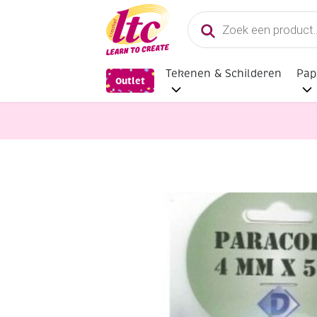
Producten
zoeken
Tekenen & Schilderen
Pap
Outlet
Sieraden maken
Paracord, 4 mm, 