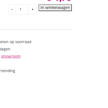
Paracord,
In winkelwagen
-
+
4
mm,
5
meter,
wit
aantal
kelen op voorraad
kdagen
e
showroom
erzending