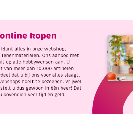
2
aantal
apjes
antal
online kopen
re klant alles in onze webshop,
t Tekenmaterialen. Ons aanbod met
uit op alle hobbywensen aan. U
nt van meer dan 10.000 artikelen
deel dat u bij ons voor alles slaagt,
webshops hoeft te bezoeken. Vrijwel
stelt u dus gewoon in één keer! Dat
u bovendien veel tijd én geld!