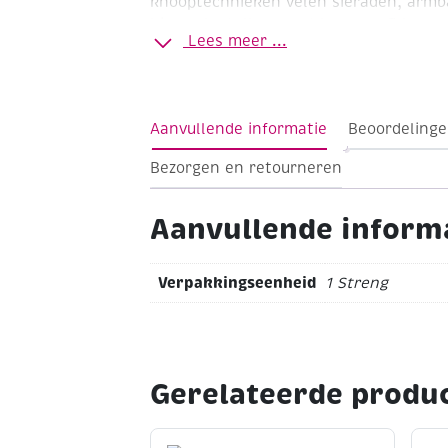
knooptechnieken velen sieraden, armba
hippe sleutelhangers) knopen. Ø 4 mm.
Lees meer ...
Wit
Tip: een handig hulpmiddel is het
307148)
Aanvullende informatie
Beoordelinge
Bezorgen en retourneren
Aanvullende inform
Verpakkingseenheid
1 Streng
Gerelateerde produ