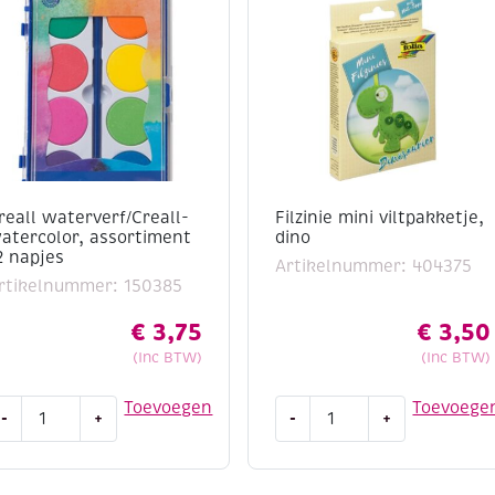
reall waterverf/Creall-
Filzinie mini viltpakketje,
atercolor, assortiment
dino
2 napjes
Artikelnummer: 404375
rtikelnummer: 150385
€
3,75
€
3,50
(Inc BTW)
(Inc BTW)
reall
Filzinie
Toevoegen
Toevoege
-
+
-
+
aterverf/Creall-
mini
atercolor,
viltpakketje,
ssortiment
dino