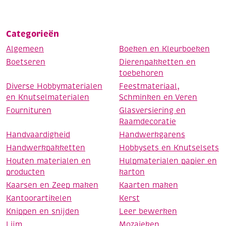
Categorieën
Algemeen
Boeken en Kleurboeken
Boetseren
Dierenpakketten en
toebehoren
Diverse Hobbymaterialen
Feestmateriaal,
en Knutselmaterialen
Schminken en Veren
Fournituren
Glasversiering en
Raamdecoratie
Handvaardigheid
Handwerkgarens
Handwerkpakketten
Hobbysets en Knutselsets
Houten materialen en
Hulpmaterialen papier en
producten
karton
Kaarsen en Zeep maken
Kaarten maken
Kantoorartikelen
Kerst
Knippen en snijden
Leer bewerken
Lijm
Mozaieken