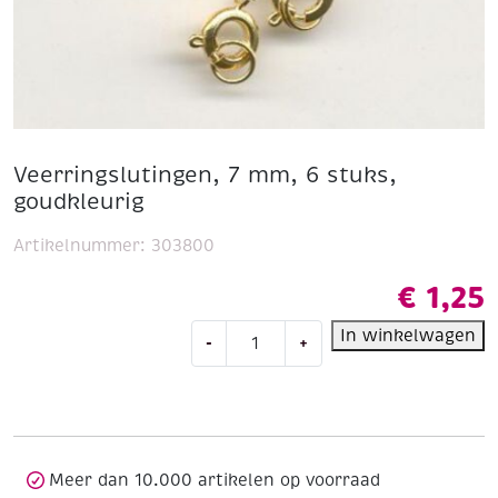
Veerringslutingen, 7 mm, 6 stuks,
goudkleurig
Artikelnummer:
303800
€
1,25
Veerringslutingen,
In winkelwagen
-
+
7
mm,
6
stuks,
goudkleurig
aantal
Meer dan 10.000 artikelen op voorraad