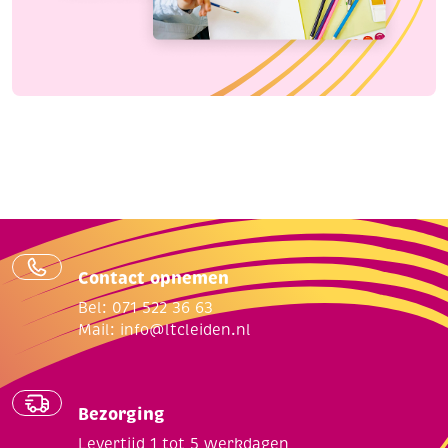
Contact opnemen
Bel: 071 522 36 63
Mail:
info@ltcleiden.nl
Bezorging
Levertijd 1 tot 5 werkdagen