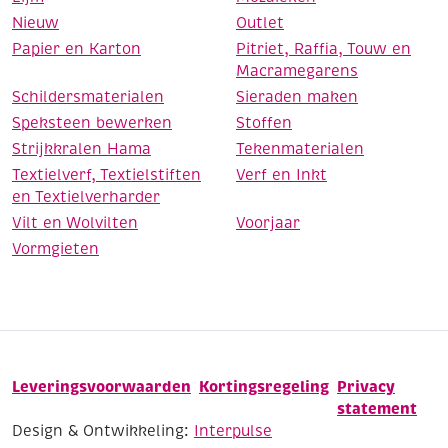
Nieuw
Outlet
Papier en Karton
Pitriet, Raffia, Touw en
Macramegarens
Schildersmaterialen
Sieraden maken
Speksteen bewerken
Stoffen
Strijkkralen Hama
Tekenmaterialen
Textielverf, Textielstiften
Verf en Inkt
en Textielverharder
Vilt en Wolvilten
Voorjaar
Vormgieten
Leveringsvoorwaarden
Kortingsregeling
Privacy
statement
Design & Ontwikkeling:
Interpulse