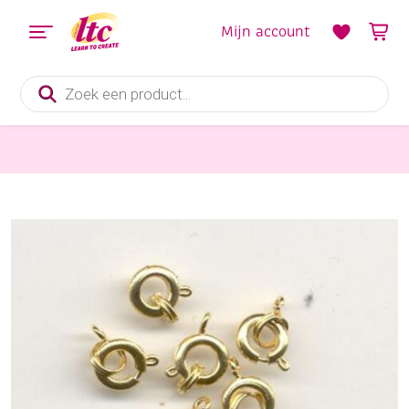
Mijn account
Producten
zoeken
Sieraden maken
Veerringslutingen, 7 mm, 6 stuks, goudkleurig