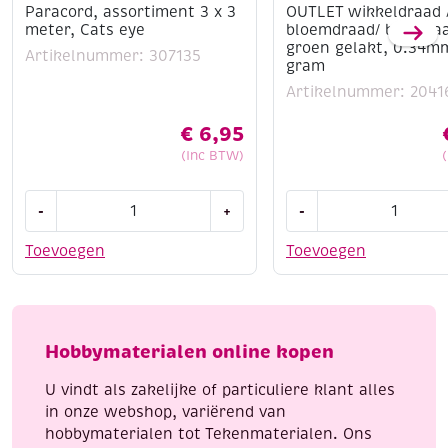
Paracord, assortiment 3 x 3
OUTLET wikkeldraad 
meter, Cats eye
bloemdraad/ binddra
groen gelakt, 0.34m
Artikelnummer: 307135
gram
Artikelnummer: 2041
€
6,95
(Inc BTW)
Paracord,
OUTLET
-
+
-
assortiment
wikkeldraad
3
/
Toevoegen
Toevoegen
x
bloemdraad/
3
binddraad
meter,
groen
Cats
gelakt,
Hobbymaterialen online kopen
eye
0.34mm,
aantal
100
U vindt als zakelijke of particuliere klant alles
gram
in onze webshop, variërend van
aantal
hobbymaterialen tot Tekenmaterialen. Ons