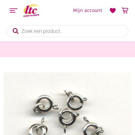
Mijn account
Producten
zoeken
Sieraden maken
Veerringslutingen, 7 mm, 6 stuks, zilverkleurig