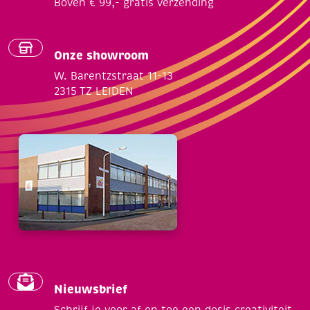
Boven € 99,- gratis verzending
Onze showroom
W. Barentzstraat 11-13
2315 TZ LEIDEN
Nieuwsbrief
Schrijf je voor af en toe een dosis creativiteit