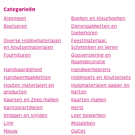
Categorieën
Algemeen
Boeken en Kleurboeken
Boetseren
Dierenpakketten en
toebehoren
Diverse Hobbymaterialen
Feestmateriaal,
en Knutselmaterialen
Schminken en Veren
Fournituren
Glasversiering en
Raamdecoratie
Handvaardigheid
Handwerkgarens
Handwerkpakketten
Hobbysets en Knutselsets
Houten materialen en
Hulpmaterialen papier en
producten
karton
Kaarsen en Zeep maken
Kaarten maken
Kantoorartikelen
Kerst
Knippen en snijden
Leer bewerken
Lijm
Mozaieken
Nieuw
Outlet