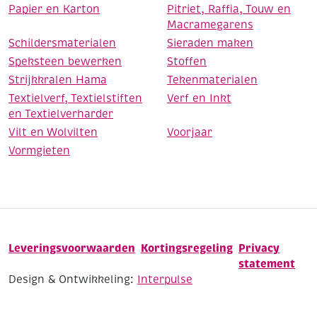
Papier en Karton
Pitriet, Raffia, Touw en
Macramegarens
Schildersmaterialen
Sieraden maken
Speksteen bewerken
Stoffen
Strijkkralen Hama
Tekenmaterialen
Textielverf, Textielstiften
Verf en Inkt
en Textielverharder
Vilt en Wolvilten
Voorjaar
Vormgieten
Leveringsvoorwaarden
Kortingsregeling
Privacy
statement
Design & Ontwikkeling:
Interpulse