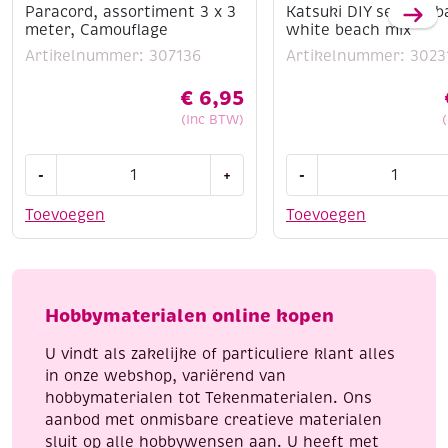
Paracord, assortiment 3 x 3
Katsuki DIY set armb
meter, Camouflage
white beach mix
Artikelnummer: 307136
Artikelnummer: 3023
€
6,95
(Inc BTW)
Paracord,
Katsuki
-
+
-
assortiment
DIY
3
set
Toevoegen
Toevoegen
x
armbandje,
3
white
meter,
beach
Camouflage
mix
Hobbymaterialen online kopen
aantal
aantal
U vindt als zakelijke of particuliere klant alles
in onze webshop, variërend van
hobbymaterialen tot Tekenmaterialen. Ons
aanbod met onmisbare creatieve materialen
sluit op alle hobbywensen aan. U heeft met