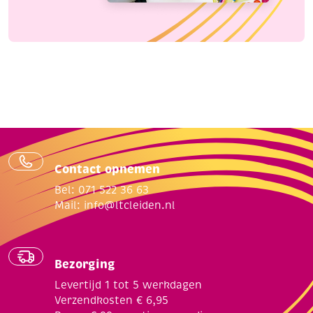
Contact opnemen
Bel: 071 522 36 63
Mail:
info@ltcleiden.nl
Bezorging
Levertijd 1 tot 5 werkdagen
Verzendkosten € 6,95