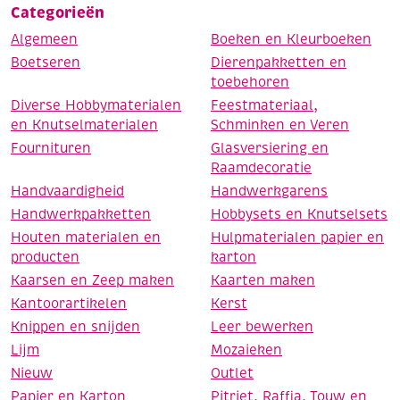
Categorieën
Algemeen
Boeken en Kleurboeken
Boetseren
Dierenpakketten en
toebehoren
Diverse Hobbymaterialen
Feestmateriaal,
en Knutselmaterialen
Schminken en Veren
Fournituren
Glasversiering en
Raamdecoratie
Handvaardigheid
Handwerkgarens
Handwerkpakketten
Hobbysets en Knutselsets
Houten materialen en
Hulpmaterialen papier en
producten
karton
Kaarsen en Zeep maken
Kaarten maken
Kantoorartikelen
Kerst
Knippen en snijden
Leer bewerken
Lijm
Mozaieken
Nieuw
Outlet
Papier en Karton
Pitriet, Raffia, Touw en