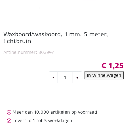
Waxkoord/waskoord, 1 mm, 5 meter,
lichtbruin
Artikelnummer:
303947
€
1,25
Waxkoord/waskoord,
In winkelwagen
-
+
1
mm,
5
meter,
lichtbruin
aantal
Meer dan 10.000 artikelen op voorraad
Levertijd 1 tot 5 werkdagen