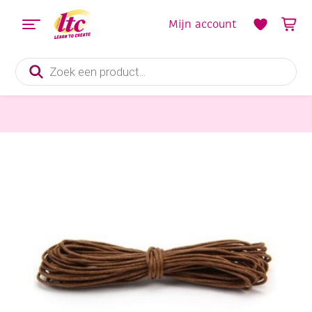
Mijn account
Producten
zoeken
Sieraden maken
Waxkoord/waskoord, 1 mm, 5 meter, lichtbruin