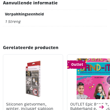
Aanvullende informatie
Verpakkingseenheid
1 Streng
Gerelateerde producten
Outlet
Siliconen gietvormen,
OUTLET Epic Band-it,
winter, inclusief sjabloon
Rubberband en acces