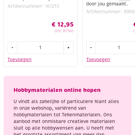
door jou gemaakt.
Artikelnummer: 161213
Artikelnummer: 990
€
12,95
(Inc BTW)
Siliconen
OUTLET
-
+
-
gietvormen,
Epic
winter,
Band-
Toevoegen
Toevoegen
inclusief
it,
sjabloon
Rubberband
aantal
en
accessoires
Hobbymaterialen online kopen
door
jou
U vindt als zakelijke of particuliere klant alles
gemaakt.
in onze webshop, variërend van
aantal
hobbymaterialen tot Tekenmaterialen. Ons
aanbod met onmisbare creatieve materialen
sluit op alle hobbywensen aan. U heeft met
het grootste assortiment van meer dan