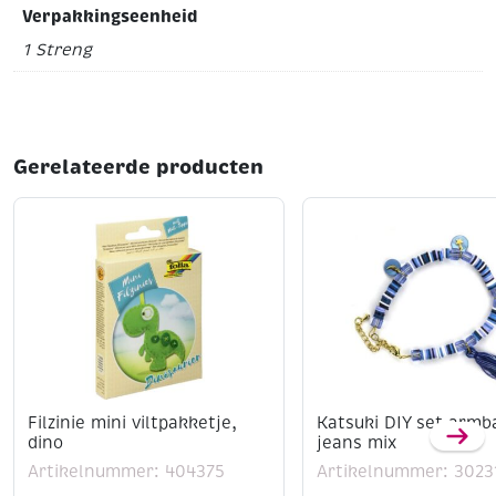
Verpakkingseenheid
1 Streng
Gerelateerde producten
Filzinie mini viltpakketje,
Katsuki DIY set armb
dino
jeans mix
Artikelnummer: 404375
Artikelnummer: 3023