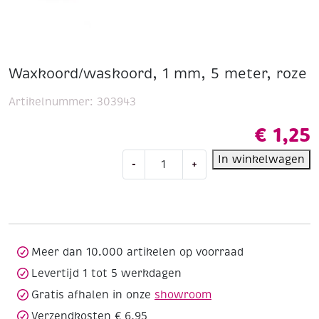
Waxkoord/waskoord, 1 mm, 5 meter, roze
Artikelnummer:
303943
€
1,25
Waxkoord/waskoord,
In winkelwagen
-
+
1
mm,
5
meter,
roze
aantal
Meer dan 10.000 artikelen op voorraad
Levertijd 1 tot 5 werkdagen
Gratis afhalen in onze
showroom
Verzendkosten € 6,95