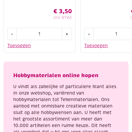
€
3,50
(Inc BTW)
Filzinie
Katsuki
-
+
-
mini
DIY
viltpakketje,
set
Toevoegen
Toevoegen
dino
armbandje,
aantal
jeans
mix
aantal
Hobbymaterialen online kopen
U vindt als zakelijke of particuliere klant alles
in onze webshop, variërend van
hobbymaterialen tot Tekenmaterialen. Ons
aanbod met onmisbare creatieve materialen
sluit op alle hobbywensen aan. U heeft met
het grootste assortiment van meer dan
10.000 artikelen een ruime keuze. Dit heeft