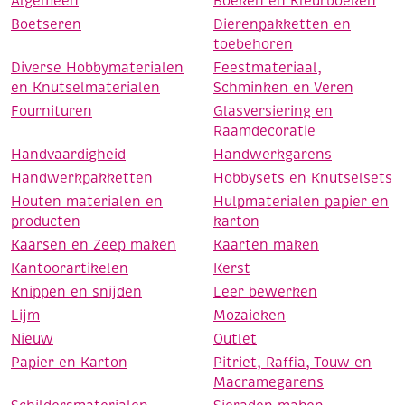
Algemeen
Boeken en Kleurboeken
Boetseren
Dierenpakketten en
toebehoren
Diverse Hobbymaterialen
Feestmateriaal,
en Knutselmaterialen
Schminken en Veren
Fournituren
Glasversiering en
Raamdecoratie
Handvaardigheid
Handwerkgarens
Handwerkpakketten
Hobbysets en Knutselsets
Houten materialen en
Hulpmaterialen papier en
producten
karton
Kaarsen en Zeep maken
Kaarten maken
Kantoorartikelen
Kerst
Knippen en snijden
Leer bewerken
Lijm
Mozaieken
Nieuw
Outlet
Papier en Karton
Pitriet, Raffia, Touw en
Macramegarens