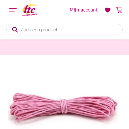
Mijn account
Producten
zoeken
Sieraden maken
Waxkoord/waskoord, 1 mm, 5 meter, roze