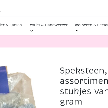
ier & Karton
Textiel & Handwerken
Boetseren & Beel
Speksteen,
5 kg, assortiment in kleine stukjes van maximaal 250 gram
assortimen
stukjes va
gram