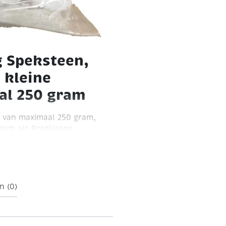
g Speksteen,
 kleine
al 250 gram
es van maximaal 250 gram,
isch als Braziliaans
eine sculptuurtjes !
n (0)