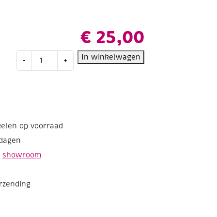
€
25,00
Speksteen,
In winkelwagen
-
+
5
kg,
assortiment
in
kleine
stukjes
kelen op voorraad
van
kdagen
maximaal
250
e
showroom
gram
aantal
erzending