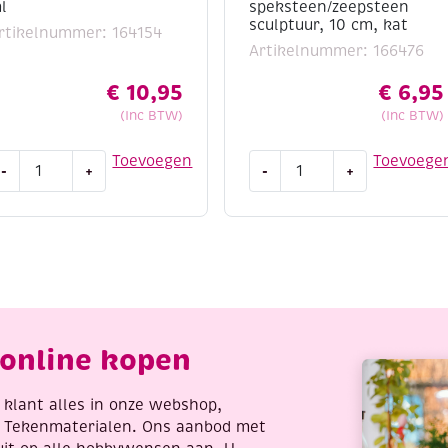
l
speksteen/zeepsteen
sculptuur, 10 cm, kat
rtikelnummer: 164154
Artikelnummer: 166476
€
10,95
€
6,95
(Inc BTW)
(Inc BTW)
peksteen
Braziliaans
Toevoegen
Toevoege
-
+
-
+
olijstolie,
speksteen/zeepsteen
50
sculptuur,
l
10
antal
cm,
kat
aantal
online kopen
re klant alles in onze webshop,
t Tekenmaterialen. Ons aanbod met