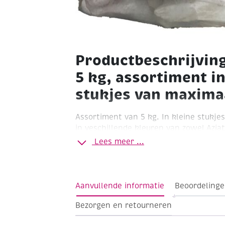
Productbeschrijvin
5 kg, assortiment in
stukjes van maxima
Assortiment van 5 kg. In kleine stukj
in veschillende kleuren van zowel Aziat
speksteen
Ideaal voor het maken van kl
Lees meer ...
Aanvullende informatie
Beoordelinge
Bezorgen en retourneren