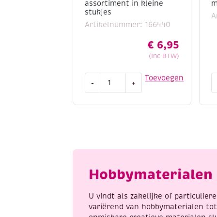
assortiment in kleine
m
stukjes
A
Artikelnummer: 166440
€
6,95
(Inc BTW)
Speksteen,
S
Toevoegen
-
+
1,2
p
kg,
2
assortiment
m
in
a
kleine
stukjes
aantal
Hobbymaterialen 
U vindt als zakelijke of particulie
variërend van hobbymaterialen to