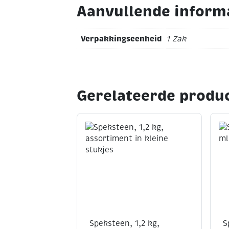
Aanvullende inform
Verpakkingseenheid
1 Zak
Gerelateerde produ
Speksteen, 1,2 kg,
S