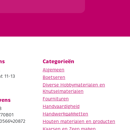
ns
Categorieën
.
Algemeen
t 11-13
Boetseren
Diverse Hobbymaterialen en
Knutselmaterialen
Fournituren
vens
Handvaardigheid
8
Handwerkpakketten
770B01
0566420872
Houten materialen en producten
Kaarsen en Zeep maken