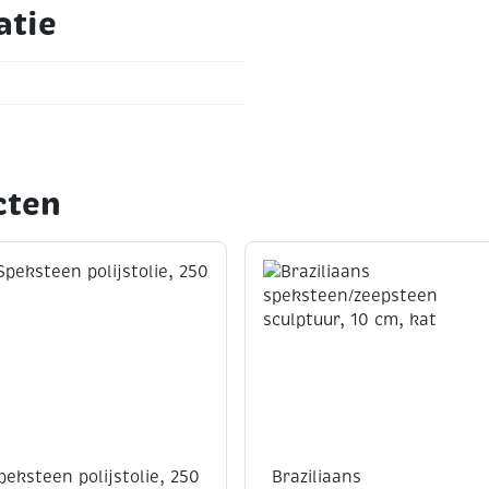
atie
cten
peksteen polijstolie, 250
Braziliaans