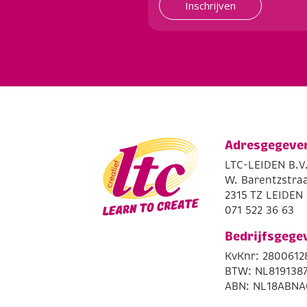
Inschrijven
Adresgegeve
LTC-LEIDEN B.V
W. Barentzstraa
2315 TZ LEIDEN
071 522 36 63
Bedrijfsgege
KvKnr: 2800612
BTW: NL819138
ABN: NL18ABNA