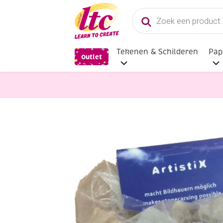
Producten
zoeken
Tekenen & Schilderen
Pap
Outlet
Speksteen bewerken
Speksteen, 