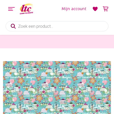
Mijn account
Producten
zoeken
Stoffen
Bedrukte katoenen stof, 45 x 50 cm, so cute blauw, patisserie