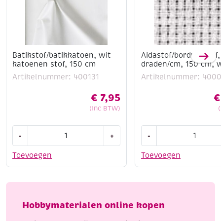
Batikstof/batikkatoen, wit
Aidastof/borduurstof,
katoenen stof, 150 cm
draden/cm, 150 cm, w
Artikelnummer: 400131
Artikelnummer: 400
€
7,95
€
(Inc BTW)
Batikstof/batikkatoen,
Aidastof/borduurstof,
-
+
-
wit
3
katoenen
draden/cm,
Toevoegen
Toevoegen
stof,
150
150
cm,
cm
wit
aantal
aantal
Hobbymaterialen online kopen