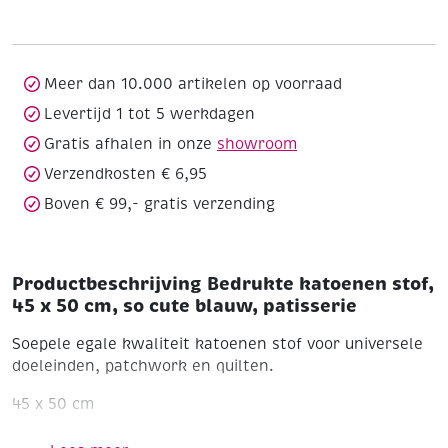
45
x
50
cm,
Meer dan 10.000 artikelen op voorraad
so
Levertijd 1 tot 5 werkdagen
cute
Gratis afhalen in onze
showroom
blauw,
patisserie
Verzendkosten € 6,95
aantal
Boven € 99,- gratis verzending
Productbeschrijving Bedrukte katoenen stof,
45 x 50 cm, so cute blauw, patisserie
Soepele egale kwaliteit katoenen stof voor universele
doeleinden, patchwork en quilten.
45 x 50 cm