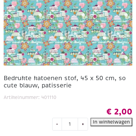
Bedrukte katoenen stof, 45 x 50 cm, so
cute blauw, patisserie
Artikelnummer:
401110
€
2,00
Bedrukte
In winkelwagen
-
+
katoenen
stof,