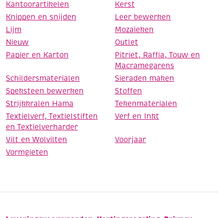
Kantoorartikelen
Kerst
Knippen en snijden
Leer bewerken
Lijm
Mozaieken
Nieuw
Outlet
Papier en Karton
Pitriet, Raffia, Touw en
Macramegarens
Schildersmaterialen
Sieraden maken
Speksteen bewerken
Stoffen
Strijkkralen Hama
Tekenmaterialen
Textielverf, Textielstiften
Verf en Inkt
en Textielverharder
Vilt en Wolvilten
Voorjaar
Vormgieten