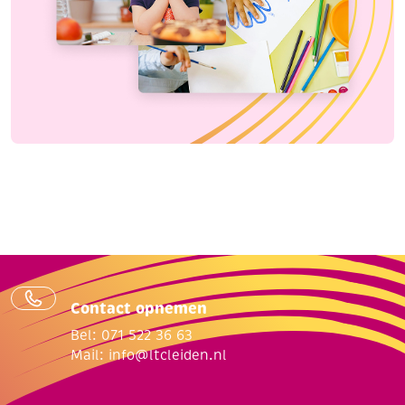
Contact opnemen
Bel: 071 522 36 63
Mail:
info@ltcleiden.nl