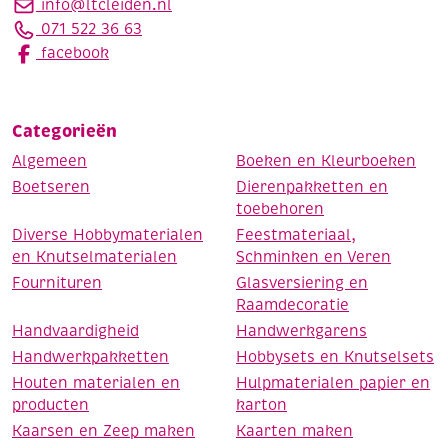
info@ltcleiden.nl
071 522 36 63
facebook
Categorieën
Algemeen
Boeken en Kleurboeken
Boetseren
Dierenpakketten en
toebehoren
Diverse Hobbymaterialen
Feestmateriaal,
en Knutselmaterialen
Schminken en Veren
Fournituren
Glasversiering en
Raamdecoratie
Handvaardigheid
Handwerkgarens
Handwerkpakketten
Hobbysets en Knutselsets
Houten materialen en
Hulpmaterialen papier en
producten
karton
Kaarsen en Zeep maken
Kaarten maken