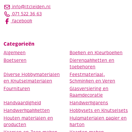
info@ltcleiden.nl
071 522 36 63
facebook
Categorieën
Algemeen
Boeken en Kleurboeken
Boetseren
Dierenpakketten en
toebehoren
Diverse Hobbymaterialen
Feestmateriaal,
en Knutselmaterialen
Schminken en Veren
Fournituren
Glasversiering en
Raamdecoratie
Handvaardigheid
Handwerkgarens
Handwerkpakketten
Hobbysets en Knutselsets
Houten materialen en
Hulpmaterialen papier en
producten
karton