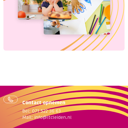
Contact opnemen
Bel: 071 522 36 63
Mail:
info@ltcleiden.nl