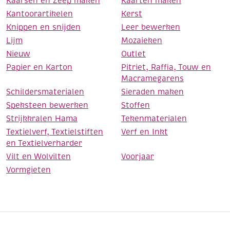
Kaarsen en Zeep maken
Kaarten maken
Kantoorartikelen
Kerst
Knippen en snijden
Leer bewerken
Lijm
Mozaieken
Nieuw
Outlet
Papier en Karton
Pitriet, Raffia, Touw en
Macramegarens
Schildersmaterialen
Sieraden maken
Speksteen bewerken
Stoffen
Strijkkralen Hama
Tekenmaterialen
Textielverf, Textielstiften
Verf en Inkt
en Textielverharder
Vilt en Wolvilten
Voorjaar
Vormgieten