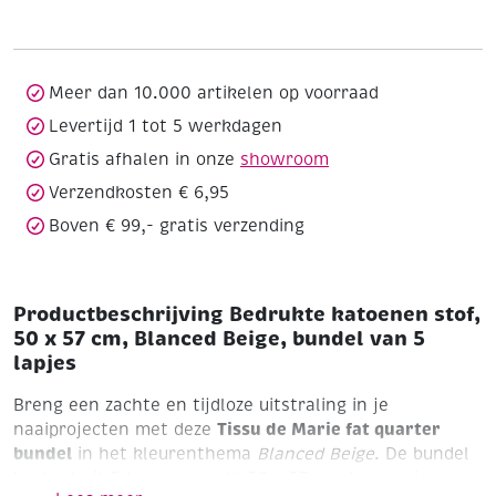
50
x
57
cm,
Meer dan 10.000 artikelen op voorraad
Blanced
Levertijd 1 tot 5 werkdagen
Beige,
Gratis afhalen in onze
showroom
bundel
van
Verzendkosten € 6,95
5
Boven € 99,- gratis verzending
lapjes
aantal
Productbeschrijving Bedrukte katoenen stof,
50 x 57 cm, Blanced Beige, bundel van 5
lapjes
Breng een zachte en tijdloze uitstraling in je
Tissu de Marie fat quarter
naaiprojecten met deze
bundel
in het kleurenthema
Blanced Beige
. De bundel
bestaat uit 5 lapjes van elk 50 x 57 cm, harmonieus