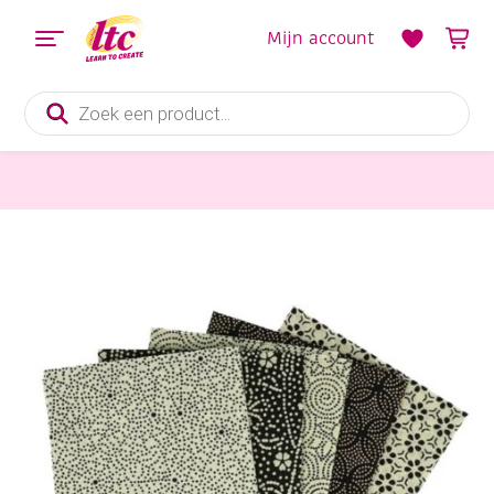
Mijn account
Producten
zoeken
Stoffen
Bedrukte katoenen stof, 50 x 57 cm, Blanced Beige, bundel van 5 lapjes