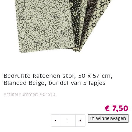
Bedrukte katoenen stof, 50 x 57 cm,
Blanced Beige, bundel van 5 lapjes
Artikelnummer:
401510
€
7,50
Bedrukte
In winkelwagen
-
+
katoenen
stof,