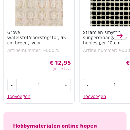
Grove
Stramien smyrna
wafelstof/doorstopstof, 45
slingerdraadgaas, 94
cm breed, ivoor
hokjes per 10 cm
Artikelnummer: 400025
Artikelnummer: 400
€
12,95
€
(Inc BTW)
Grove
Stramien
-
+
-
wafelstof/doorstopstof,
smyrna
45
slingerdraadgaas,
Toevoegen
Toevoegen
cm
94
breed,
cm,
ivoor
13
aantal
hokjes
Hobbymaterialen online kopen
per