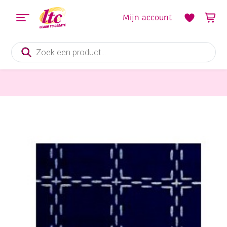
Mijn account
Producten
zoeken
Stoffen
Beiersbont doorstopstof, 160 cm, marine-wit