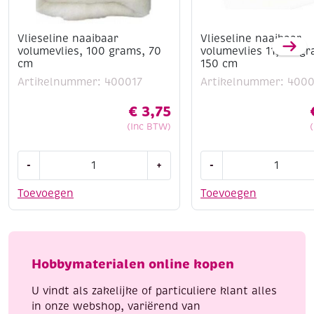
Vlieseline naaibaar
Vlieseline naaibaar
volumevlies, 100 grams, 70
volumevlies 11, 80 g
cm
150 cm
Artikelnummer: 400017
Artikelnummer: 400
€
3,75
(Inc BTW)
Vlieseline
Vlieseline
-
+
-
naaibaar
naaibaar
volumevlies,
volumevlies
Toevoegen
Toevoegen
100
11,
grams,
80
70
grams,
cm
150
Hobbymaterialen online kopen
aantal
cm
aantal
U vindt als zakelijke of particuliere klant alles
in onze webshop, variërend van