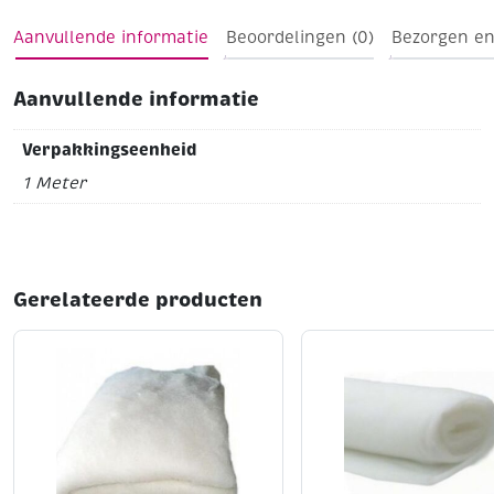
Tip: Voor bijpassend doorstopgaren zie cotton 12
(artikel 312001 t/m 312199
Aanvullende informatie
Beoordelingen (0)
Bezorgen en
Aanvullende informatie
Verpakkingseenheid
1 Meter
Gerelateerde producten