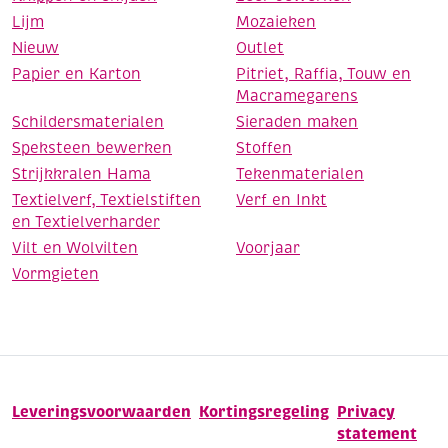
Lijm
Mozaieken
Nieuw
Outlet
Papier en Karton
Pitriet, Raffia, Touw en
Macramegarens
Schildersmaterialen
Sieraden maken
Speksteen bewerken
Stoffen
Strijkkralen Hama
Tekenmaterialen
Textielverf, Textielstiften
Verf en Inkt
en Textielverharder
Vilt en Wolvilten
Voorjaar
Vormgieten
Leveringsvoorwaarden
Kortingsregeling
Privacy
statement