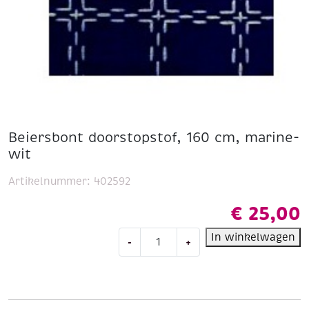
Beiersbont doorstopstof, 160 cm, marine-
wit
Artikelnummer:
402592
€
25,00
Beiersbont
In winkelwagen
-
+
doorstopstof,
160
cm,
marine-