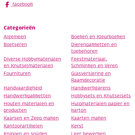
facebook
Categorieën
Algemeen
Boeken en Kleurboeken
Boetseren
Dierenpakketten en
toebehoren
Diverse Hobbymaterialen
Feestmateriaal,
en Knutselmaterialen
Schminken en Veren
Fournituren
Glasversiering en
Raamdecoratie
Handvaardigheid
Handwerkgarens
Handwerkpakketten
Hobbysets en Knutselsets
Houten materialen en
Hulpmaterialen papier en
producten
karton
Kaarsen en Zeep maken
Kaarten maken
Kantoorartikelen
Kerst
Knippen en snijden
Leer bewerken