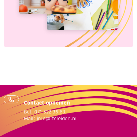
Contact opnemen
Bel: 071 522 36 63
Mail:
info@ltcleiden.nl