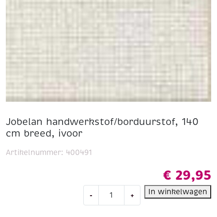
Jobelan handwerkstof/borduurstof, 140
cm breed, ivoor
Artikelnummer:
400491
€
29,95
Jobelan
In winkelwagen
-
+
handwerkstof/borduurstof,
140