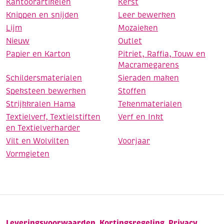
Kantoorartikelen
Kerst
Knippen en snijden
Leer bewerken
Lijm
Mozaieken
Nieuw
Outlet
Papier en Karton
Pitriet, Raffia, Touw en
Macramegarens
Schildersmaterialen
Sieraden maken
Speksteen bewerken
Stoffen
Strijkkralen Hama
Tekenmaterialen
Textielverf, Textielstiften
Verf en Inkt
en Textielverharder
Vilt en Wolvilten
Voorjaar
Vormgieten
Leveringsvoorwaarden
Kortingsregeling
Privacy