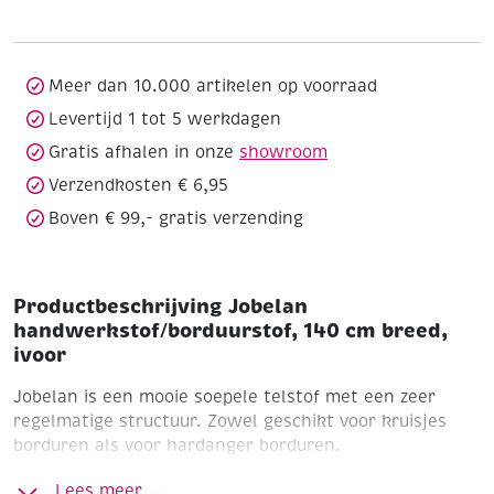
cm
breed,
ivoor
aantal
Meer dan 10.000 artikelen op voorraad
Levertijd 1 tot 5 werkdagen
Gratis afhalen in onze
showroom
Verzendkosten € 6,95
Boven € 99,- gratis verzending
Productbeschrijving Jobelan
handwerkstof/borduurstof, 140 cm breed,
ivoor
Jobelan is een mooie soepele telstof met een zeer
regelmatige structuur. Zowel geschikt voor kruisjes
borduren als voor hardanger borduren.
Beijer
51% katoen/49% modaal
140 cm breed
11 draden
Lees meer ...