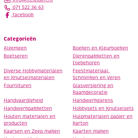
071 522 36 63
facebook
Categorieën
Algemeen
Boeken en Kleurboeken
Boetseren
Dierenpakketten en
toebehoren
Diverse Hobbymaterialen
Feestmateriaal,
en Knutselmaterialen
Schminken en Veren
Fournituren
Glasversiering en
Raamdecoratie
Handvaardigheid
Handwerkgarens
Handwerkpakketten
Hobbysets en Knutselsets
Houten materialen en
Hulpmaterialen papier en
producten
karton
Kaarsen en Zeep maken
Kaarten maken