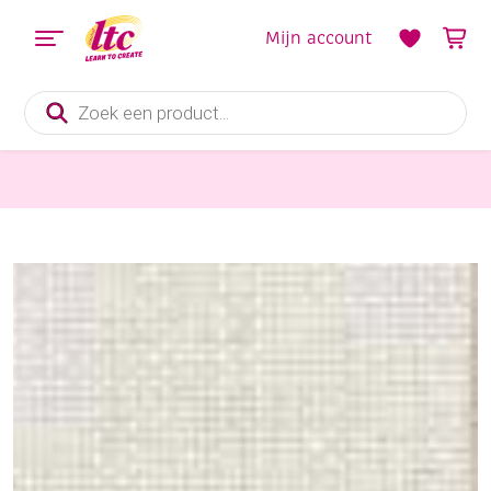
Mijn account
Producten
zoeken
Stoffen
Jobelan handwerkstof/borduurstof, 140 cm breed, ivoor