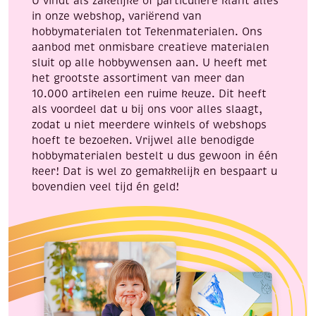
U vindt als zakelijke of particuliere klant alles
aantal
in onze webshop, variërend van
hobbymaterialen tot Tekenmaterialen. Ons
aanbod met onmisbare creatieve materialen
sluit op alle hobbywensen aan. U heeft met
het grootste assortiment van meer dan
10.000 artikelen een ruime keuze. Dit heeft
als voordeel dat u bij ons voor alles slaagt,
zodat u niet meerdere winkels of webshops
hoeft te bezoeken. Vrijwel alle benodigde
hobbymaterialen bestelt u dus gewoon in één
keer! Dat is wel zo gemakkelijk en bespaart u
bovendien veel tijd én geld!