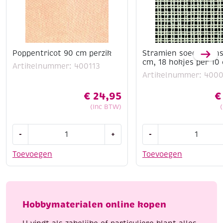
Poppentricot 90 cm perzik
Stramien soedangaas
cm, 18 hokjes per 10
Artikelnummer: 400113
Artikelnummer: 400
€
24,95
€
(Inc BTW)
Poppentricot
Stramien
-
+
-
90
soedangaas,
cm
100
Toevoegen
Toevoegen
perzik
cm,
aantal
18
hokjes
per
Hobbymaterialen online kopen
10
cm