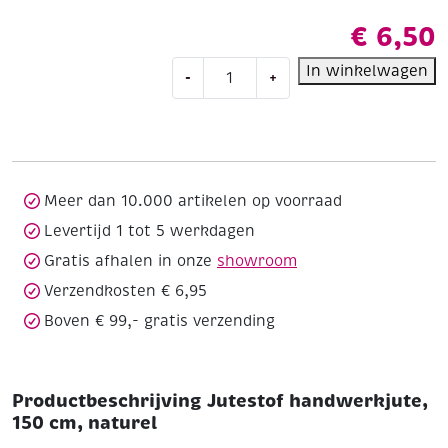
€
6,50
Jutestof
In winkelwagen
-
+
handwerkjute,
150
cm,
naturel
aantal
Meer dan 10.000 artikelen op voorraad
Levertijd 1 tot 5 werkdagen
Gratis afhalen in onze
showroom
Verzendkosten € 6,95
Boven € 99,- gratis verzending
Productbeschrijving Jutestof handwerkjute,
150 cm, naturel