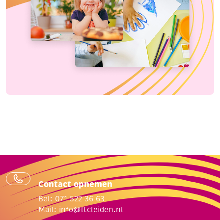
Contact opnemen
Bel: 071 522 36 63
Mail:
info@ltcleiden.nl