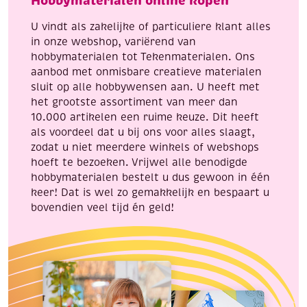
Hobbymaterialen online kopen
10
per
cm
10
U vindt als zakelijke of particuliere klant alles
aantal
cm
in onze webshop, variërend van
aantal
hobbymaterialen tot Tekenmaterialen. Ons
aanbod met onmisbare creatieve materialen
sluit op alle hobbywensen aan. U heeft met
het grootste assortiment van meer dan
10.000 artikelen een ruime keuze. Dit heeft
als voordeel dat u bij ons voor alles slaagt,
zodat u niet meerdere winkels of webshops
hoeft te bezoeken. Vrijwel alle benodigde
hobbymaterialen bestelt u dus gewoon in één
keer! Dat is wel zo gemakkelijk en bespaart u
bovendien veel tijd én geld!