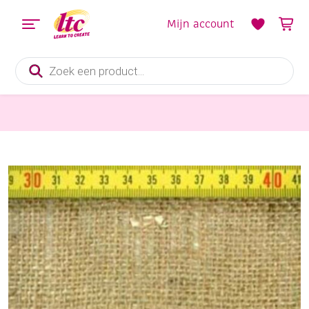
Mijn account
Producten
zoeken
Stoffen
Jutestof handwerkjute, 150 cm, naturel