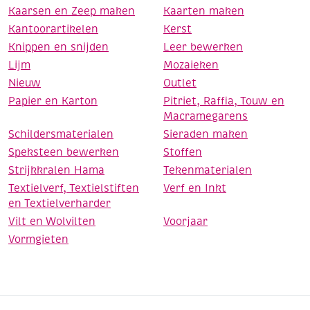
Kaarsen en Zeep maken
Kaarten maken
Kantoorartikelen
Kerst
Knippen en snijden
Leer bewerken
Lijm
Mozaieken
Nieuw
Outlet
Papier en Karton
Pitriet, Raffia, Touw en
Macramegarens
Schildersmaterialen
Sieraden maken
Speksteen bewerken
Stoffen
Strijkkralen Hama
Tekenmaterialen
Textielverf, Textielstiften
Verf en Inkt
en Textielverharder
Vilt en Wolvilten
Voorjaar
Vormgieten