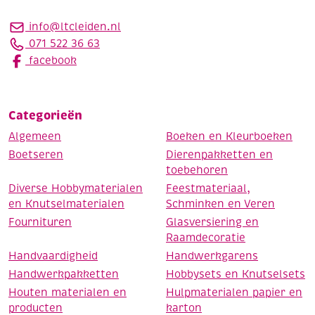
info@ltcleiden.nl
071 522 36 63
facebook
Categorieën
Algemeen
Boeken en Kleurboeken
Boetseren
Dierenpakketten en
toebehoren
Diverse Hobbymaterialen
Feestmateriaal,
en Knutselmaterialen
Schminken en Veren
Fournituren
Glasversiering en
Raamdecoratie
Handvaardigheid
Handwerkgarens
Handwerkpakketten
Hobbysets en Knutselsets
Houten materialen en
Hulpmaterialen papier en
producten
karton