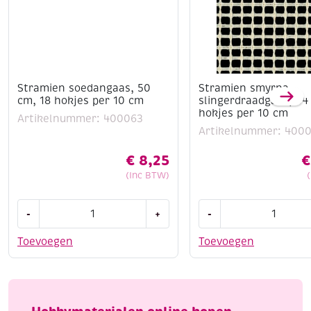
Stramien soedangaas, 50
Stramien smyrna
cm, 18 hokjes per 10 cm
slingerdraadgaas, 94
hokjes per 10 cm
Artikelnummer: 400063
Artikelnummer: 400
€
8,25
€
(Inc BTW)
Stramien
Stramien
-
+
-
soedangaas,
smyrna
50
slingerdraadgaas,
Toevoegen
Toevoegen
cm,
94
18
cm,
hokjes
13
per
hokjes