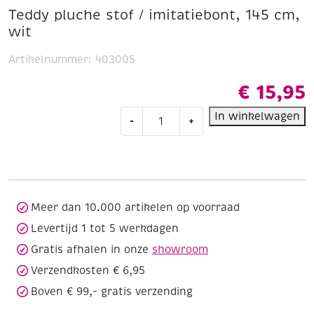
Teddy pluche stof / imitatiebont, 145 cm,
wit
Artikelnummer:
403005
€
15,95
Teddy
In winkelwagen
-
+
pluche
stof
/
imitatiebont,
145
cm,
Meer dan 10.000 artikelen op voorraad
wit
Levertijd 1 tot 5 werkdagen
aantal
Gratis afhalen in onze
showroom
Verzendkosten € 6,95
Boven € 99,- gratis verzending