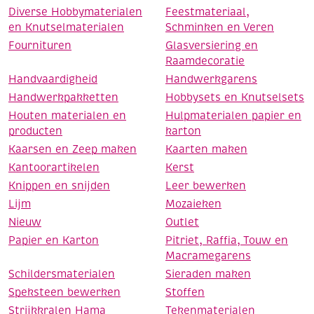
Diverse Hobbymaterialen
Feestmateriaal,
en Knutselmaterialen
Schminken en Veren
Fournituren
Glasversiering en
Raamdecoratie
Handvaardigheid
Handwerkgarens
Handwerkpakketten
Hobbysets en Knutselsets
Houten materialen en
Hulpmaterialen papier en
producten
karton
Kaarsen en Zeep maken
Kaarten maken
Kantoorartikelen
Kerst
Knippen en snijden
Leer bewerken
Lijm
Mozaieken
Nieuw
Outlet
Papier en Karton
Pitriet, Raffia, Touw en
Macramegarens
Schildersmaterialen
Sieraden maken
Speksteen bewerken
Stoffen
Strijkkralen Hama
Tekenmaterialen