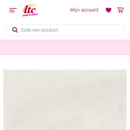
Mijn account
Producten
zoeken
Stoffen
Teddy pluche stof / imitatiebont, 145 cm, wit