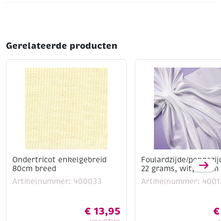
en is het prettig om mee te werken.
Kenmerken:
Gerelateerde producten
Kleur: Wit
Breedte: 145 cm
Materiaal: Imitatiebont (pluche/teddy/borg)
Structuur: Kortharig en zacht
Toepassing: Kleding, accessoires,
interieurdecoratie
Geef je creaties een stijlvolle en frisse look met dit
trendy imitatiebont!
Ondertricot enkelgebreid
Foulardzijde/pongezij
80cm breed
22 grams, wit, 92 cm
Artikelnummer: 400033
Artikelnummer: 4001
€
13,95
€