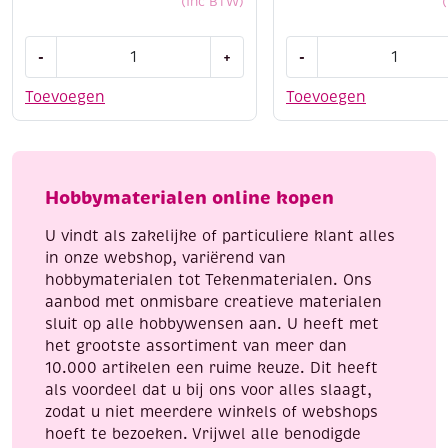
(Inc BTW)
Ondertricot
Foulardzijde/pongezij
-
+
-
enkelgebreid
05,
80cm
22
Toevoegen
Toevoegen
breed
grams,
aantal
wit,
92
cm
Hobbymaterialen online kopen
aantal
U vindt als zakelijke of particuliere klant alles
in onze webshop, variërend van
hobbymaterialen tot Tekenmaterialen. Ons
aanbod met onmisbare creatieve materialen
sluit op alle hobbywensen aan. U heeft met
het grootste assortiment van meer dan
10.000 artikelen een ruime keuze. Dit heeft
als voordeel dat u bij ons voor alles slaagt,
zodat u niet meerdere winkels of webshops
hoeft te bezoeken. Vrijwel alle benodigde