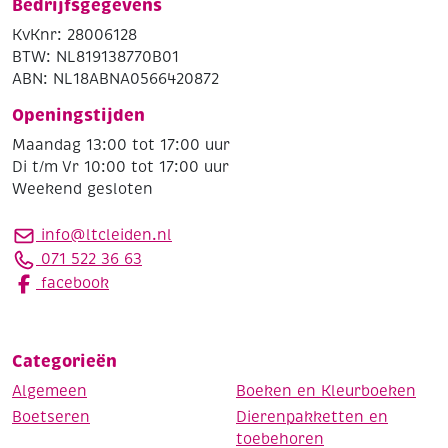
Bedrijfsgegevens
KvKnr: 28006128
BTW: NL819138770B01
ABN: NL18ABNA0566420872
Openingstijden
Maandag 13:00 tot 17:00 uur
Di t/m Vr 10:00 tot 17:00 uur
Weekend gesloten
info@ltcleiden.nl
071 522 36 63
facebook
Categorieën
Algemeen
Boeken en Kleurboeken
Boetseren
Dierenpakketten en
toebehoren