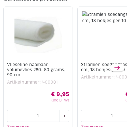
Vlieseline naaibaar
Stramien soedangaas
volumevlies 280, 80 grams,
cm, 18 hokjes per 10
90 cm
Artikelnummer: 400
Artikelnummer: 400081
€
9,95
(Inc BTW)
Vlieseline
Stramien
-
+
-
naaibaar
soedangaas,
volumevlies
50