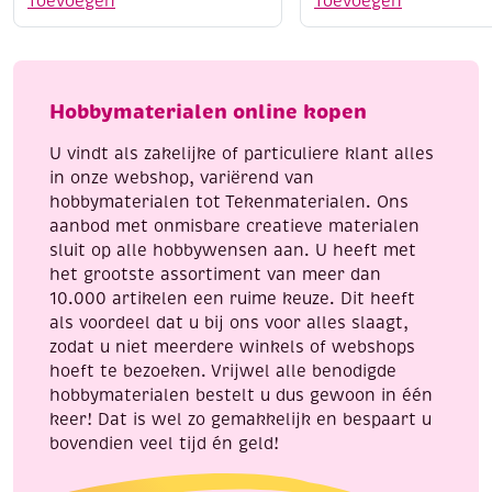
Toevoegen
Toevoegen
280,
cm,
80
18
grams,
hokjes
90
per
Hobbymaterialen online kopen
cm
10
aantal
cm
U vindt als zakelijke of particuliere klant alles
aantal
in onze webshop, variërend van
hobbymaterialen tot Tekenmaterialen. Ons
aanbod met onmisbare creatieve materialen
sluit op alle hobbywensen aan. U heeft met
het grootste assortiment van meer dan
10.000 artikelen een ruime keuze. Dit heeft
als voordeel dat u bij ons voor alles slaagt,
zodat u niet meerdere winkels of webshops
hoeft te bezoeken. Vrijwel alle benodigde
hobbymaterialen bestelt u dus gewoon in één
keer! Dat is wel zo gemakkelijk en bespaart u
bovendien veel tijd én geld!