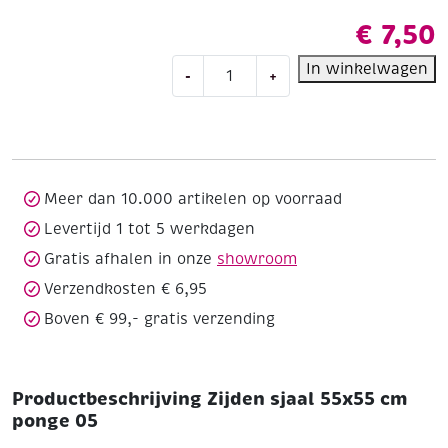
€
7,50
Zijden
In winkelwagen
-
+
sjaal
55x55
cm
ponge
05
aantal
Meer dan 10.000 artikelen op voorraad
Levertijd 1 tot 5 werkdagen
Gratis afhalen in onze
showroom
Verzendkosten € 6,95
Boven € 99,- gratis verzending
Productbeschrijving Zijden sjaal 55x55 cm
ponge 05