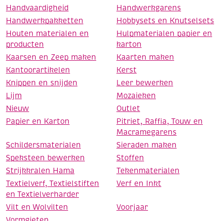
Handvaardigheid
Handwerkgarens
Handwerkpakketten
Hobbysets en Knutselsets
Houten materialen en
Hulpmaterialen papier en
producten
karton
Kaarsen en Zeep maken
Kaarten maken
Kantoorartikelen
Kerst
Knippen en snijden
Leer bewerken
Lijm
Mozaieken
Nieuw
Outlet
Papier en Karton
Pitriet, Raffia, Touw en
Macramegarens
Schildersmaterialen
Sieraden maken
Speksteen bewerken
Stoffen
Strijkkralen Hama
Tekenmaterialen
Textielverf, Textielstiften
Verf en Inkt
en Textielverharder
Vilt en Wolvilten
Voorjaar
Vormgieten