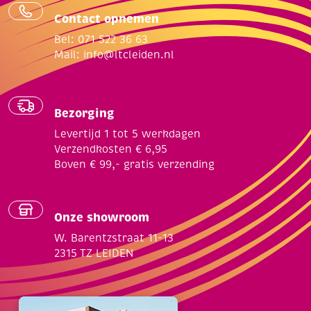
Contact opnemen
Bel: 071 522 36 63
Mail:
info@ltcleiden.nl
Bezorging
Levertijd 1 tot 5 werkdagen
Verzendkosten € 6,95
Boven € 99,- gratis verzending
Onze showroom
W. Barentzstraat 11-13
2315 TZ LEIDEN