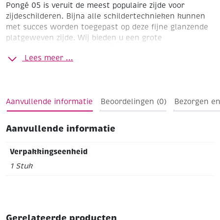
Pongé 05 is veruit de meest populaire zijde voor
zijdeschilderen. Bijna alle schildertechnieken kunnen
met succes worden toegepast op deze fijne glanzende
platgeweven zijde. Wij bieden u een grote
verscheidenheid aan verschillende sjaal- en
Lees meer ...
sjaalmaten, gemaakt van deze eenvoudige en
voordelige beginnerskwaliteit.
Sjaal
Pongé 05
Formaat 55 x55 cm
Aanvullende informatie
Beoordelingen (0)
Bezorgen en
Aanvullende informatie
Verpakkingseenheid
1 Stuk
Gerelateerde producten