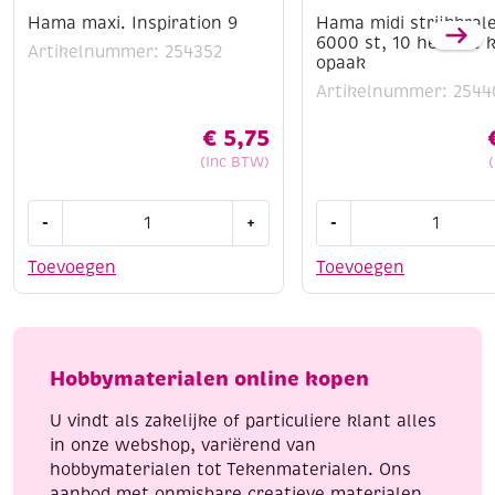
Hama maxi. Inspiration 9
Hama midi strijkkral
6000 st, 10 heldere 
Artikelnummer: 254352
opaak
Artikelnummer: 2544
€
5,75
(Inc BTW)
Hama
Hama
-
+
-
maxi.
midi
Inspiration
strijkkralen,
Toevoegen
Toevoegen
9
6000
aantal
st,
10
heldere
Hobbymaterialen online kopen
kleuren
opaak
U vindt als zakelijke of particuliere klant alles
aantal
in onze webshop, variërend van
hobbymaterialen tot Tekenmaterialen. Ons
aanbod met onmisbare creatieve materialen