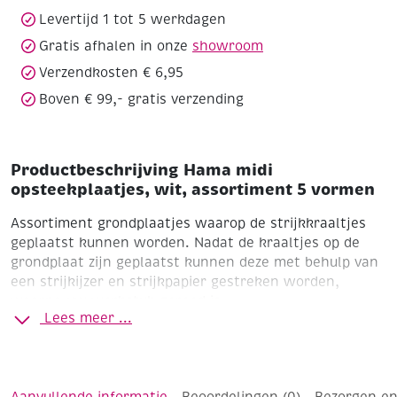
aantal
Levertijd 1 tot 5 werkdagen
Gratis afhalen in onze
showroom
Verzendkosten € 6,95
Boven € 99,- gratis verzending
Productbeschrijving Hama midi
opsteekplaatjes, wit, assortiment 5 vormen
Assortiment grondplaatjes waarop de strijkkraaltjes
geplaatst kunnen worden. Nadat de kraaltjes op de
grondplaat zijn geplaatst kunnen deze met behulp van
een strijkijzer en strijkpapier gestreken worden,
waarna uw werkstuk gereed is.
Lees meer ...
Assortiment 5 kleine opsteekplaatjes
Vierkant, rond,
zeshoek, hart en ster
Formaten ca. 90 mm
Voor midi-
strijkkralen
Wit
Aanvullende informatie
Beoordelingen (0)
Bezorgen en