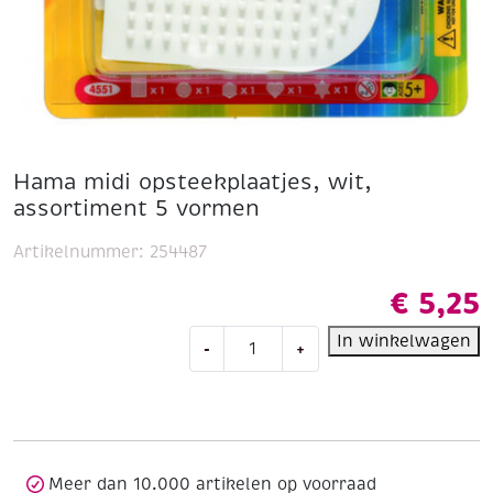
Hama midi opsteekplaatjes, wit,
assortiment 5 vormen
Artikelnummer:
254487
€
5,25
Hama
In winkelwagen
-
+
midi
opsteekplaatjes,
wit,
assortiment
5
vormen
Meer dan 10.000 artikelen op voorraad