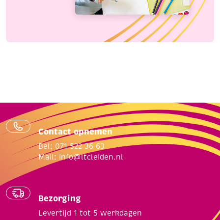
Contact opnemen
Bel: 071 522 36 63
Mail:
info@ltcleiden.nl
Bezorging
Levertijd 1 tot 5 werkdagen