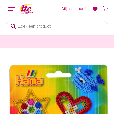
Mijn account
Producten
zoeken
Strijkkralen Hama
Hama midi opsteekplaatjes, wit, assortiment 5 vormen