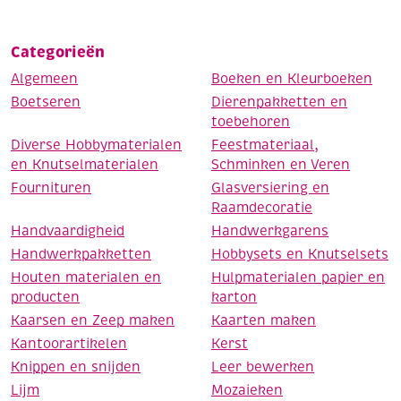
Categorieën
Algemeen
Boeken en Kleurboeken
Boetseren
Dierenpakketten en
toebehoren
Diverse Hobbymaterialen
Feestmateriaal,
en Knutselmaterialen
Schminken en Veren
Fournituren
Glasversiering en
Raamdecoratie
Handvaardigheid
Handwerkgarens
Handwerkpakketten
Hobbysets en Knutselsets
Houten materialen en
Hulpmaterialen papier en
producten
karton
Kaarsen en Zeep maken
Kaarten maken
Kantoorartikelen
Kerst
Knippen en snijden
Leer bewerken
Lijm
Mozaieken