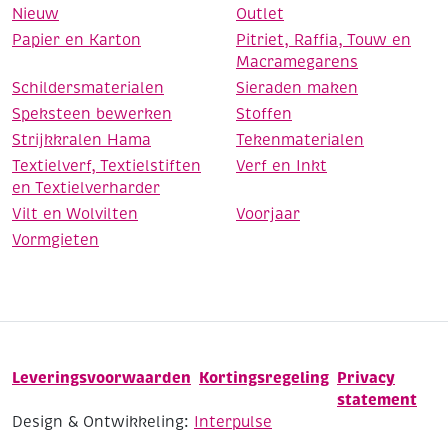
Nieuw
Outlet
Papier en Karton
Pitriet, Raffia, Touw en
Macramegarens
Schildersmaterialen
Sieraden maken
Speksteen bewerken
Stoffen
Strijkkralen Hama
Tekenmaterialen
Textielverf, Textielstiften
Verf en Inkt
en Textielverharder
Vilt en Wolvilten
Voorjaar
Vormgieten
Leveringsvoorwaarden
Kortingsregeling
Privacy
statement
Design & Ontwikkeling:
Interpulse