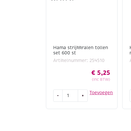
Hama strijkkralen tollen
set 600 st
Artikelnummer: 254510
€
5,25
(Inc BTW)
Hama
Toevoegen
-
+
strijkkralen
tollen
set
600
st
aantal