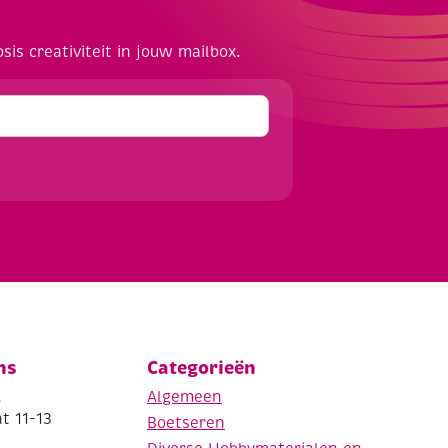
osis creativiteit in jouw mailbox.
ns
Categorieën
.
Algemeen
t 11-13
Boetseren