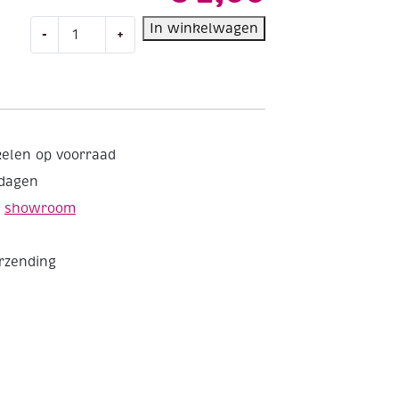
Hama
In winkelwagen
-
+
midi
strijkkralen,
1000
st,
midi
donkergroen
kelen op voorraad
aantal
kdagen
e
showroom
erzending