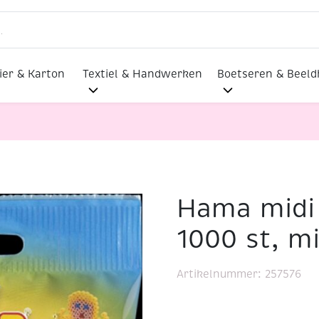
ier & Karton
Textiel & Handwerken
Boetseren & Beel
Hama midi 
jkkralen, 1000 st, midi donkergroen
1000 st, m
Artikelnummer:
257576