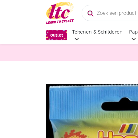
Producten
zoeken
Tekenen & Schilderen
Pap
Outlet
Strijkkralen Hama
Hama midi stri