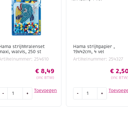
Hama strijkkralenset
Hama strijkpapier ,
maxi, walvis, 250 st
19x42cm, 4 vel
Artikelnummer: 254610
Artikelnummer: 254327
€
8,49
€
2,5
(Inc BTW)
(Inc BTW
Hama
Hama
Toevoegen
Toevoeg
-
+
-
+
strijkkralenset
strijkpapier
maxi,
,
walvis,
19x42cm,
250
4
st
vel
aantal
aantal