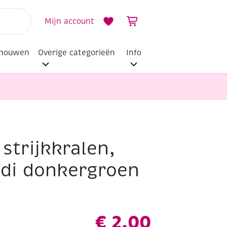
Mijn account
dhouwen
Overige categorieën
Info
strijkkralen,
idi donkergroen
€
2,00