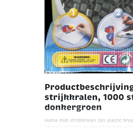
Productbeschrijvin
strijkkralen, 1000 s
donkergroen
Hama midi strijkkralen zijn plastic kra
bepaald patroon op een onderbord wor