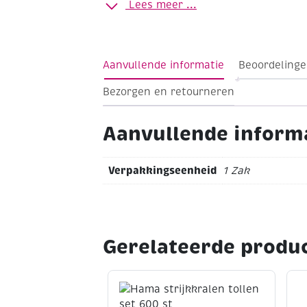
moeten de strijkkralen gesmolten wor
Lees meer ...
strijkpapier en een strijkijzer. Met de
veel vormen en figuren worden gemaa
Grondplaten artikelnummers 254480 t
artikelnummer 254327
Aanvullende informatie
Beoordelinge
Bezorgen en retourneren
Aanvullende inform
Verpakkingseenheid
1 Zak
Gerelateerde produ