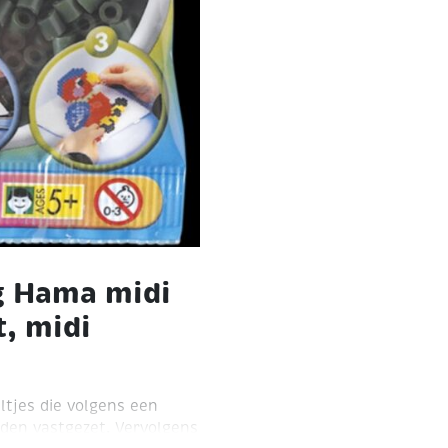
g Hama midi
t, midi
altjes die volgens een
den vastgezet. Vervolgens