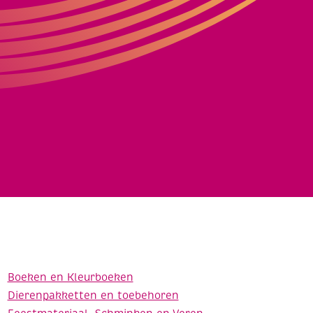
Boeken en Kleurboeken
Dierenpakketten en toebehoren