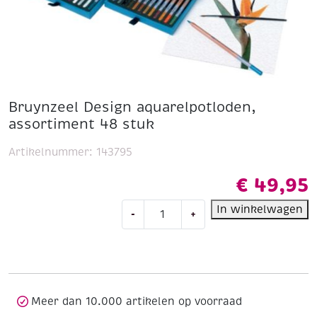
Bruynzeel Design aquarelpotloden,
assortiment 48 stuk
Artikelnummer:
143795
€
49,95
Bruynzeel
In winkelwagen
-
+
Design
aquarelpotloden,
assortiment
48
stuk
aantal
Meer dan 10.000 artikelen op voorraad