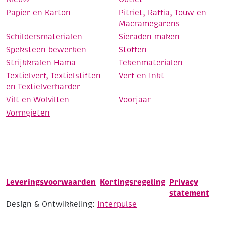
Papier en Karton
Pitriet, Raffia, Touw en
Macramegarens
Schildersmaterialen
Sieraden maken
Speksteen bewerken
Stoffen
Strijkkralen Hama
Tekenmaterialen
Textielverf, Textielstiften
Verf en Inkt
en Textielverharder
Vilt en Wolvilten
Voorjaar
Vormgieten
Leveringsvoorwaarden
Kortingsregeling
Privacy
statement
Design & Ontwikkeling:
Interpulse