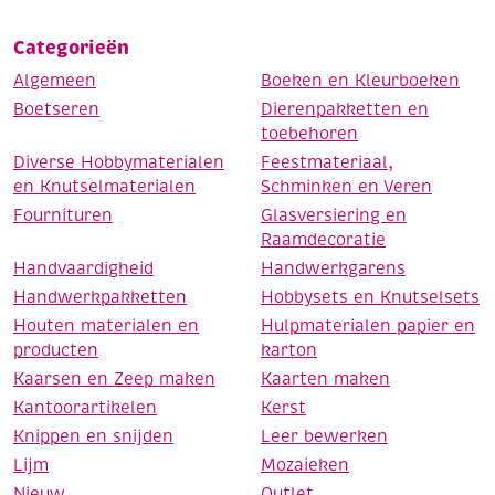
Categorieën
Algemeen
Boeken en Kleurboeken
Boetseren
Dierenpakketten en
toebehoren
Diverse Hobbymaterialen
Feestmateriaal,
en Knutselmaterialen
Schminken en Veren
Fournituren
Glasversiering en
Raamdecoratie
Handvaardigheid
Handwerkgarens
Handwerkpakketten
Hobbysets en Knutselsets
Houten materialen en
Hulpmaterialen papier en
producten
karton
Kaarsen en Zeep maken
Kaarten maken
Kantoorartikelen
Kerst
Knippen en snijden
Leer bewerken
Lijm
Mozaieken
Nieuw
Outlet