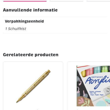
shuiflades en inlegschuim
* Inclusief penseel nr. 3
Assortiment: 48 kleuren
Aanvullende informatie
Verpakkingseenheid
1 Schuifkist
Gerelateerde producten