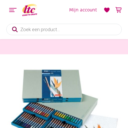
Mijn account
Producten
zoeken
Tekenmaterialen
Bruynzeel Design aquarelpotloden, assortiment 48 stuk