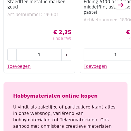
Staedtler metallic marker
Edding 5100 acrylma
goud
middelfijn, assortime
pastel
Artikelnummer: 144601
Artikelnummer: 1890
€
2,25
€
(Inc BTW)
Staedtler
Edding
-
+
-
metallic
5100
marker
acrylmarkers
Toevoegen
Toevoegen
goud
middelfijn,
aantal
assortiment
pastel
aantal
Hobbymaterialen online kopen
U vindt als zakelijke of particuliere klant alles
in onze webshop, variërend van
hobbymaterialen tot Tekenmaterialen. Ons
aanbod met onmisbare creatieve materialen