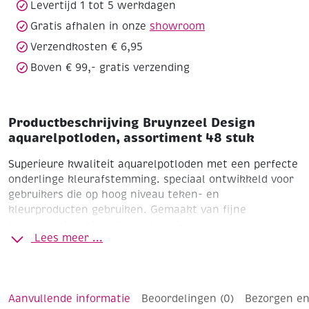
Levertijd 1 tot 5 werkdagen
Gratis afhalen in onze
showroom
Verzendkosten € 6,95
Boven € 99,- gratis verzending
Productbeschrijving Bruynzeel Design
aquarelpotloden, assortiment 48 stuk
Superieure kwaliteit aquarelpotloden met een perfecte
onderlinge kleurafstemming. speciaal ontwikkeld voor
gebruikers die op hoog niveau teken- en
kleurproducten gebruiken. Gemaakt van fijne
hoogwaardige kleurpigmenten die zorgen voor een zeer
Lees meer ...
goede kleurafgifte en volledige oplosbaarheid met
water. Zowel droog als nat op te brengen.
Kenmerken:
* Rond
* Blank gelakt, met gekleuride tip in de kleur
van het potlood
* Lengte 17 cm
* Ø Potlood 8 mm
* Ø
Aanvullende informatie
Beoordelingen (0)
Bezorgen en
Stift 3,7 mm
* In mooie/chique bewaarkist met