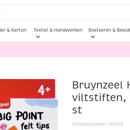
ier & Karton
Textiel & Handwerken
Boetseren & Beel
Bruynzeel K
ig point viltstiften, assortiment 12 st
viltstiften
st
Artikelnummer:
143459