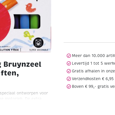
Meer dan 10.000 arti
g Bruynzeel
Levertijd 1 tot 5 wer
iften,
Gratis afhalen in onz
Verzendkosten € 6,95
Boven € 99,- gratis v
jn speciaal ontworpen voor
jne motoriek. De extra
kt voor zowel kleine als
eren vanaf 4 jaar.