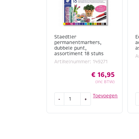
Staedtler
E
permanentmarkers,
a
dubbele punt,
a
assortiment 18 stuks
A
Artikelnummer: 149271
€
16,95
(Inc BTW)
Staedtler
E
Toevoegen
-
+
permanentmarkers,
5
dubbele
a
punt,
m
assortiment
a
18
b
stuks
a