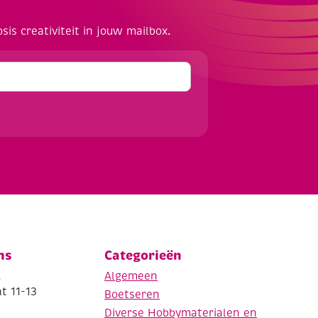
osis creativiteit in jouw mailbox.
ns
Categorieën
.
Algemeen
t 11-13
Boetseren
Diverse Hobbymaterialen en