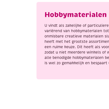
aantal
Hobbymaterialen 
U vindt als zakelijke of particulie
variërend van hobbymaterialen to
onmisbare creatieve materialen sl
heeft met het grootste assortime
een ruime keuze. Dit heeft als voor
zodat u niet meerdere winkels of 
alle benodigde hobbymaterialen be
is wel zo gemakkelijk en bespaart 