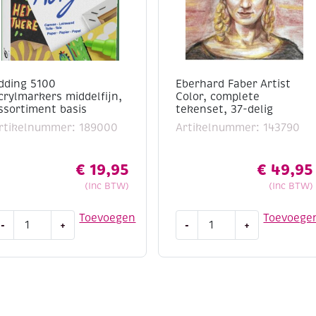
dding 5100
Eberhard Faber Artist
crylmarkers middelfijn,
Color, complete
ssortiment basis
tekenset, 37-delig
rtikelnummer: 189000
Artikelnummer: 143790
€
19,95
€
49,95
(Inc BTW)
(Inc BTW)
dding
Eberhard
Toevoegen
Toevoege
-
+
-
+
100
Faber
crylmarkers
Artist
iddelfijn,
Color,
ssortiment
complete
asis
tekenset,
antal
37-