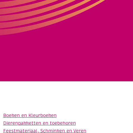
Boeken en Kleurboeken
Dierenpakketten en toebehoren
Feestmateriaal, Schminken en Veren