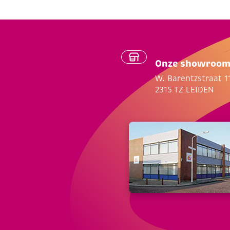
Onze showroo
W. Barentzstraat 1
2315 TZ LEIDEN