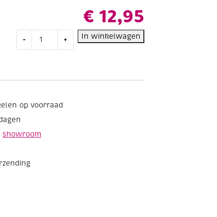
€
12,95
Bruynzeel
In winkelwagen
-
+
Kids
big
point
viltstiften,
assortiment
12
kelen op voorraad
st
kdagen
aantal
e
showroom
erzending