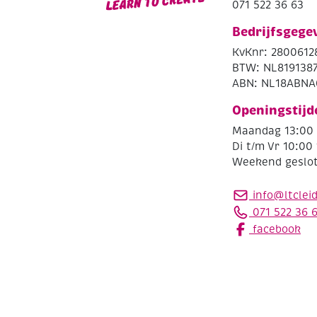
071 522 36 63
Bedrijfsgege
KvKnr: 2800612
BTW: NL819138
ABN: NL18ABNA
Openingstijd
Maandag 13:00 
Di t/m Vr 10:00 
Weekend geslo
info@ltclei
071 522 36 
facebook