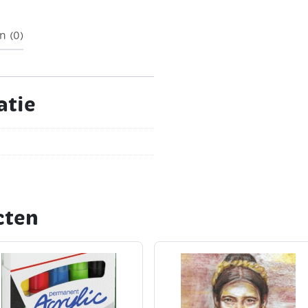
n (0)
atie
cten