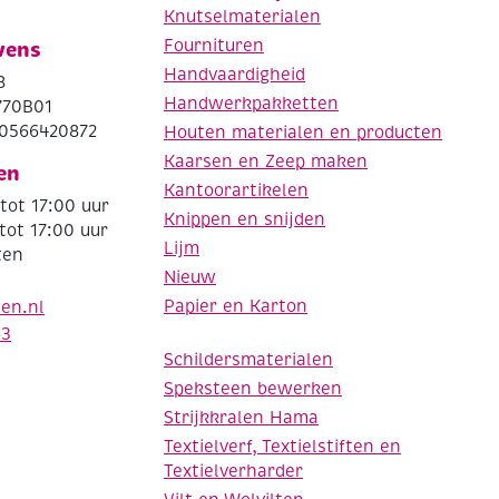
Knutselmaterialen
Fournituren
vens
Handvaardigheid
8
Handwerkpakketten
770B01
0566420872
Houten materialen en producten
Kaarsen en Zeep maken
en
Kantoorartikelen
tot 17:00 uur
Knippen en snijden
tot 17:00 uur
Lijm
ten
Nieuw
Papier en Karton
den.nl
63
Schildersmaterialen
Speksteen bewerken
Strijkkralen Hama
Textielverf, Textielstiften en
Textielverharder