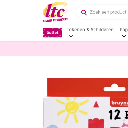
Producten
zoeken
Tekenen & Schilderen
Pap
Outlet
Tekenmaterialen
Bruynzeel Kids b